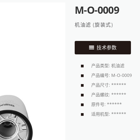
M-O-0009
机油滤
(
旋装式
)
技术参数
产品类型: 机油滤
产品编号: M-O-0009
产品尺寸: ******
产品螺纹: ******
原件号: ******
适用机型: ******