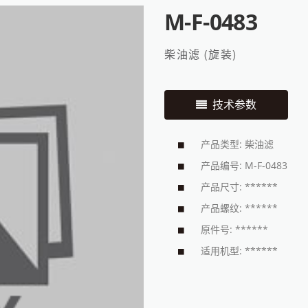
M-F-0483
柴油滤
(
旋装
)
技术参数
产品类型: 柴油滤
产品编号: M-F-0483
产品尺寸: ******
产品螺纹: ******
原件号: ******
适用机型: ******