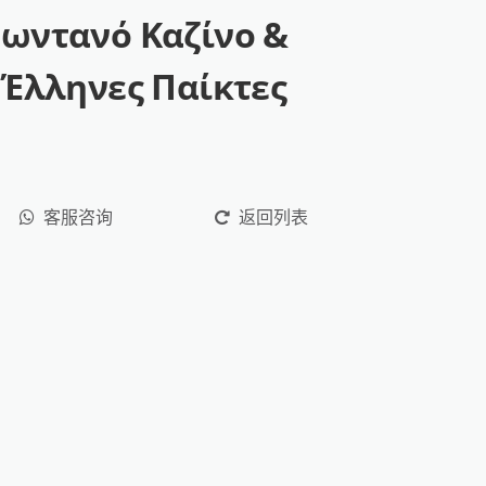
Ζωντανό Καζίνο &
 Έλληνες Παίκτες
客服咨询
返回列表