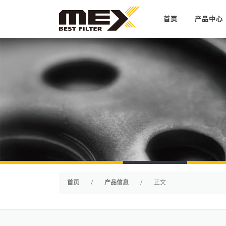
Skip to content
首页
产品中心
首页
/
产品信息
/
正文