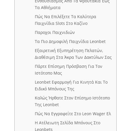
Ενθουσιασμός Από Τα Φρουτάκια Έως
Τα Αθλήματα
Πώς Να Επιλέξετε Τα Καλύτερα
Παιχνίδια Slots Στο Καζίνο
Παροχοι Παιχνιδιών
Τα Πιο Δημοφιλή Παιχνίδια Leonbet
Εξαιρετική Εξυπηρέτηση Πελατών,
Διαθέσιμη Στα Άκρα Των Δακτύλων Σας
Πάρτε Επίσημη Πρόσβαση Για Τον
Ιστότοπο Μας
Leonbet Εφαρμογή Για Κινητά Και Το
Ειδικό Μπόνους Της
Καλώς Ήρθατε Στον Επίσημο Ιστότοπο
Της Leonbet
Πώς Να Εγγραφείτε Στο Leon Wager Ελ
Η Ατέλειωτη Σελίδα Μπόνους Στο
Leonbets