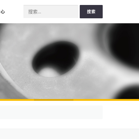
Search for:
中心