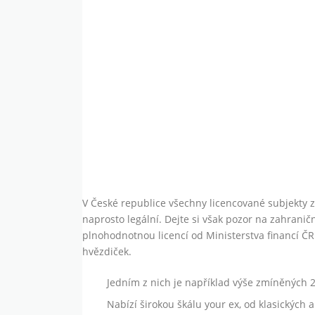
V České republice všechny licencované subjekty ze
naprosto legální. Dejte si však pozor na zahrani
plnohodnotnou licencí od Ministerstva financí ČR.
hvězdiček.
Jedním z nich je například výše zmíněných 2
Nabízí širokou škálu your ex, od klasických 