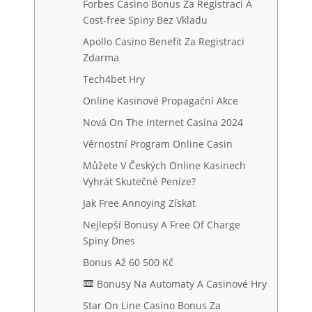
Forbes Casino Bonus Za Registraci A
Cost-free Spiny Bez Vkladu
Apollo Casino Benefit Za Registraci
Zdarma
Tech4bet Hry
Online Kasinové Propagační Akce
Nová On The Internet Casina 2024
Věrnostní Program Online Casin
Můžete V Českých Online Kasinech
Vyhrát Skutečné Peníze?
Jak Free Annoying Získat
Nejlepší Bonusy A Free Of Charge
Spiny Dnes
Bonus Až 60 500 Kč
Bonusy Na Automaty A Casinové Hry
Star On Line Casino Bonus Za