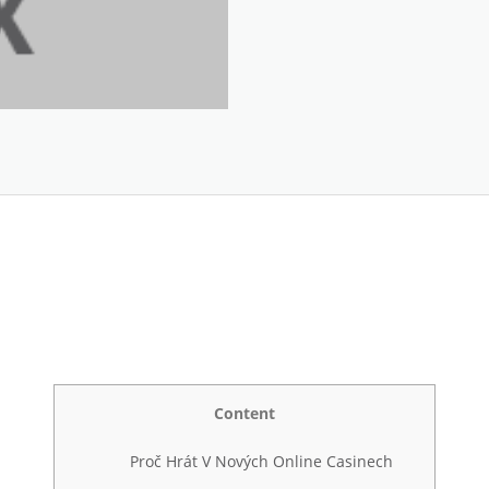
Content
Proč Hrát V Nových Online Casinech