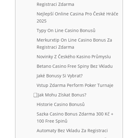
Registraci Zdarma
Nejlepší Online Casina Pro České Hráče
2025
Typy On Line Casino Bonusů
Merkurxtip On Line Casino Bonus Za
Registraci Zdarma
Novinky Z Českého Kasino Průmyslu
Betano Casino Free Spiny Bez Vkladu
Jaké Bonusy Si Vybrat?
Vstup Zdarma Perform Poker Turnaje
⃣ Jak Mohu Získat Bonus?
Historie Casino Bonusů
Sazka Casino Bonus Zdarma 300 Kč +
100 Free Spinů
Automaty Bez Vkladu Za Registraci