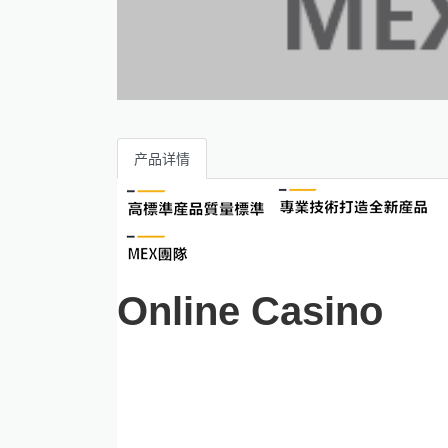
产品详情
Online Casino