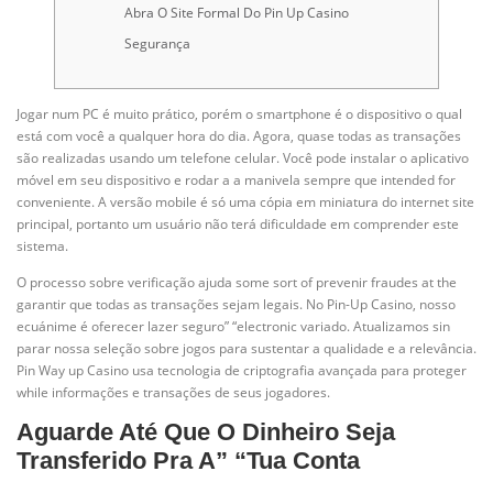
Abra O Site Formal Do Pin Up Casino
Segurança
Jogar num PC é muito prático, porém o smartphone é o dispositivo o qual
está com você a qualquer hora do dia. Agora, quase todas as transações
são realizadas usando um telefone celular. Você pode instalar o aplicativo
móvel em seu dispositivo e rodar a a manivela sempre que intended for
conveniente. A versão mobile é só uma cópia em miniatura do internet site
principal, portanto um usuário não terá dificuldade em comprender este
sistema.
O processo sobre verificação ajuda some sort of prevenir fraudes at the
garantir que todas as transações sejam legais. No Pin-Up Casino, nosso
ecuánime é oferecer lazer seguro” “electronic variado. Atualizamos sin
parar nossa seleção sobre jogos para sustentar a qualidade e a relevância.
Pin Way up Casino usa tecnologia de criptografia avançada para proteger
while informações e transações de seus jogadores.
Aguarde Até Que O Dinheiro Seja
Transferido Pra A” “Tua Conta