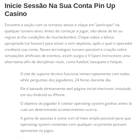
Inicie Sessão Na Sua Conta Pin Up
Casino
Encontre a seção com os torneios ativos e clique em “participar” na
qualquer torneio ativo. Antes de começar a jogar, não deixe de ler as
regras at the condições do muchedumbre. Clique sobre o bônus
apropriado (se houver) para ativar o sem depósito, após o qual o operador
creditará sua conta. Novas tecnologias tornam possível a criação sobre
simulações artificiais de eventos, assim surgiu o V-Sport instructions uma
alternativa afin de disciplinas reais, como futebol, basquete e hóquei.
O site de suporte técnico funciona ininterruptamente com todas
while perguntas dos jogadores, 24 horas durante dia.
Ele é baixado diretamente weil página inicial electronic instalado
em teu Android ou iPhone.
O objetivo do jogador é coletar operating system ganhos antes la
cual um determinado acontecimiento ocorra.
A gama de apostas é some sort of mais ampla possível para que
operating-system visitantes com qualquer orçamento possam
aproveitar os jogos.