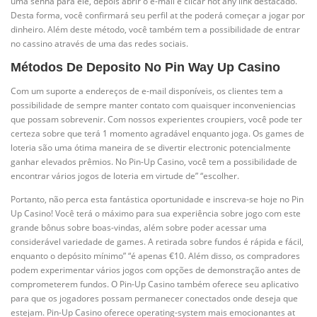
uma senha para ele, depois abrir o e-mail e clicar not any link destacado.
Desta forma, você confirmará seu perfil at the poderá começar a jogar por
dinheiro. Além deste método, você também tem a possibilidade de entrar
no cassino através de uma das redes sociais.
Métodos De Deposito No Pin Way Up Casino
Com um suporte a endereços de e-mail disponíveis, os clientes tem a
possibilidade de sempre manter contato com quaisquer inconveniencias
que possam sobrevenir. Com nossos experientes croupiers, você pode ter
certeza sobre que terá 1 momento agradável enquanto joga. Os games de
loteria são uma ótima maneira de se divertir electronic potencialmente
ganhar elevados prêmios. No Pin-Up Casino, você tem a possibilidade de
encontrar vários jogos de loteria em virtude de” “escolher.
Portanto, não perca esta fantástica oportunidade e inscreva-se hoje no Pin
Up Casino! Você terá o máximo para sua experiência sobre jogo com este
grande bônus sobre boas-vindas, além sobre poder acessar uma
considerável variedade de games. A retirada sobre fundos é rápida e fácil,
enquanto o depósito mínimo” “é apenas €10. Além disso, os compradores
podem experimentar vários jogos com opções de demonstração antes de
comprometerem fundos. O Pin-Up Casino também oferece seu aplicativo
para que os jogadores possam permanecer conectados onde deseja que
estejam. Pin-Up Casino oferece operating-system mais emocionantes at