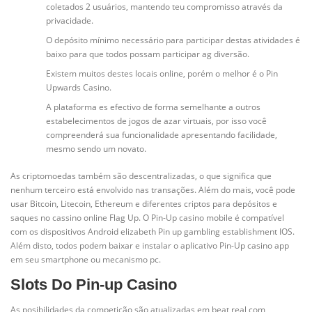
coletados 2 usuários, mantendo teu compromisso através da
privacidade.
O depósito mínimo necessário para participar destas atividades é
baixo para que todos possam participar ag diversão.
Existem muitos destes locais online, porém o melhor é o Pin
Upwards Casino.
A plataforma es efectivo de forma semelhante a outros
estabelecimentos de jogos de azar virtuais, por isso você
compreenderá sua funcionalidade apresentando facilidade,
mesmo sendo um novato.
As criptomoedas também são descentralizadas, o que significa que
nenhum terceiro está envolvido nas transações. Além do mais, você pode
usar Bitcoin, Litecoin, Ethereum e diferentes criptos para depósitos e
saques no cassino online Flag Up. O Pin-Up сasino mobile é compatível
com os dispositivos Android elizabeth Pin up gambling establishment IOS.
Além disto, todos podem baixar e instalar o aplicativo Pin-Up casino app
em seu smartphone ou mecanismo pc.
Slots Do Pin-up Casino
As posibilidades da competição são atualizadas em beat real com