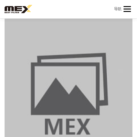
Skip to content
导航
首页
产品中心
产品信息
机型查询
新闻 & 资讯
关于我们
会员中心