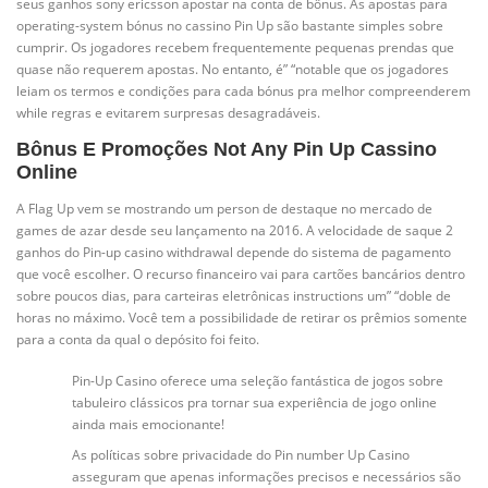
seus ganhos sony ericsson apostar na conta de bônus. As apostas para
operating-system bónus no cassino Pin Up são bastante simples sobre
cumprir. Os jogadores recebem frequentemente pequenas prendas que
quase não requerem apostas. No entanto, é” “notable que os jogadores
leiam os termos e condições para cada bónus pra melhor compreenderem
while regras e evitarem surpresas desagradáveis.
Bônus E Promoções Not Any Pin Up Cassino
Online
A Flag Up vem se mostrando um person de destaque no mercado de
games de azar desde seu lançamento na 2016. A velocidade de saque 2
ganhos do Pin-up casino withdrawal depende do sistema de pagamento
que você escolher. O recurso financeiro vai para cartões bancários dentro
sobre poucos dias, para carteiras eletrônicas instructions um” “doble de
horas no máximo. Você tem a possibilidade de retirar os prêmios somente
para a conta da qual o depósito foi feito.
Pin-Up Casino oferece uma seleção fantástica de jogos sobre
tabuleiro clássicos pra tornar sua experiência de jogo online
ainda mais emocionante!
As políticas sobre privacidade do Pin number Up Casino
asseguram que apenas informações precisos e necessários são