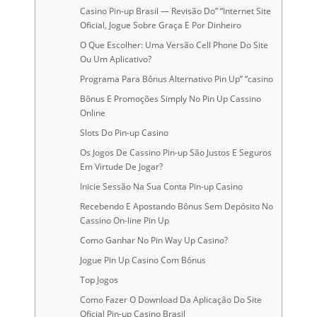
Casino Pin-up Brasil — Revisão Do” “Internet Site
Oficial, Jogue Sobre Graça E Por Dinheiro
O Que Escolher: Uma Versão Cell Phone Do Site
Ou Um Aplicativo?
Programa Para Bônus Alternativo Pin Up” “casino
Bônus E Promoções Simply No Pin Up Cassino
Online
Slots Do Pin-up Casino
Os Jogos De Cassino Pin-up São Justos E Seguros
Em Virtude De Jogar?
Inicie Sessão Na Sua Conta Pin-up Casino
Recebendo E Apostando Bônus Sem Depósito No
Cassino On-line Pin Up
Como Ganhar No Pin Way Up Casino?
Jogue Pin Up Casino Com Bônus
Top Jogos
Como Fazer O Download Da Aplicação Do Site
Oficial Pin-up Casino Brasil