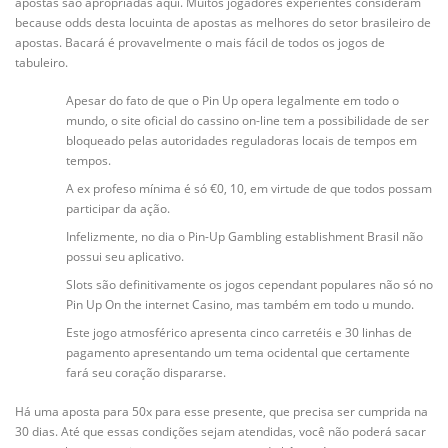
apostas são apropriadas aqui. Muitos jogadores experientes consideram
because odds desta locuinta de apostas as melhores do setor brasileiro de
apostas. Bacará é provavelmente o mais fácil de todos os jogos de
tabuleiro.
Apesar do fato de que o Pin Up opera legalmente em todo o
mundo, o site oficial do cassino on-line tem a possibilidade de ser
bloqueado pelas autoridades reguladoras locais de tempos em
tempos.
A ex profeso mínima é só €0, 10, em virtude de que todos possam
participar da ação.
Infelizmente, no dia o Pin-Up Gambling establishment Brasil não
possui seu aplicativo.
Slots são definitivamente os jogos cependant populares não só no
Pin Up On the internet Casino, mas também em todo u mundo.
Este jogo atmosférico apresenta cinco carretéis e 30 linhas de
pagamento apresentando um tema ocidental que certamente
fará seu coração dispararse.
Há uma aposta para 50x para esse presente, que precisa ser cumprida na
30 dias. Até que essas condições sejam atendidas, você não poderá sacar