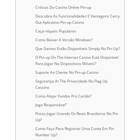
Críticas Do Casino Online Pin-up
Descubra As Funcionalidades E Vantagens Carry
Out Aplicativo Pin-up Casino
Caça-níqueis Populares
Como Baixar A Versão Windows?
Que Games Estão Disponíveis Simply No Pin Up?
O Pin-up On The Internet Casino Está Disponível
Para Jogar Na Dispositivos Móveis?
Suporte Ao Cliente No Pin-up Casino
Segurança At The Privacidade No Flag Up
Cassino
Como Alejar Fundos Pro Cartão?
Jogo Responsável”
Posso Jogar Usando Os Reais Brasileiros No Pin
Up?
Como Faço Para Registrar Uma Conta Em Pin
Number Up?