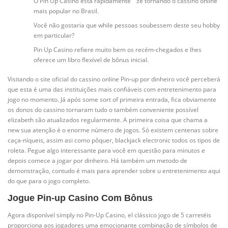
O Pin Up Casino está rapidamente” “ze tornando o cassino online
mais popular no Brasil.
Você não gostaria que while pessoas soubessem deste seu hobby
em particular?
Pin Up Casino refiere muito bem os recém-chegados e lhes
oferece um libro flexível de bônus inicial.
Visitando o site oficial do cassino online Pin-up por dinheiro você perceberá
que esta é uma das instituições mais confiáveis com entretenimento para
jogo no momento. Já após some sort of primeira entrada, fica obviamente
os donos do cassino tornaram tudo o também conveniente possível
elizabeth são atualizados regularmente. A primeira coisa que chama a
new sua atenção é o enorme número de jogos. Só existem centenas sobre
caça-níqueis, assim asi como pôquer, blackjack electronic todos os tipos de
roleta. Pegue algo interessante para você em questão para minutos e
depois comece a jogar por dinheiro. Há também um metodo de
demonstração, contudo é mais para aprender sobre u entretenimento aqui
do que para o jogo completo.
Jogue Pin-up Casino Com Bônus
Agora disponível simply no Pin-Up Casino, el clássico jogo de 5 carretéis
proporciona aos jogadores uma emocionante combinação de símbolos de