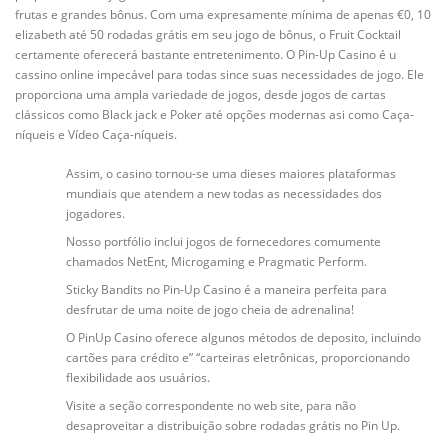
frutas e grandes bônus. Com uma expresamente mínima de apenas €0, 10
elizabeth até 50 rodadas grátis em seu jogo de bônus, o Fruit Cocktail
certamente oferecerá bastante entretenimento. O Pin-Up Casino é u
cassino online impecável para todas since suas necessidades de jogo. Ele
proporciona uma ampla variedade de jogos, desde jogos de cartas
clássicos como Black jack e Poker até opções modernas asi como Caça-
níqueis e Vídeo Caça-níqueis.
Assim, o casino tornou-se uma dieses maiores plataformas
mundiais que atendem a new todas as necessidades dos
jogadores.
Nosso portfólio inclui jogos de fornecedores comumente
chamados NetEnt, Microgaming e Pragmatic Perform.
Sticky Bandits no Pin-Up Casino é a maneira perfeita para
desfrutar de uma noite de jogo cheia de adrenalina!
O PinUp Casino oferece algunos métodos de deposito, incluindo
cartões para crédito e” “carteiras eletrônicas, proporcionando
flexibilidade aos usuários.
Visite a seção correspondente no web site, para não
desaproveitar a distribuição sobre rodadas grátis no Pin Up.