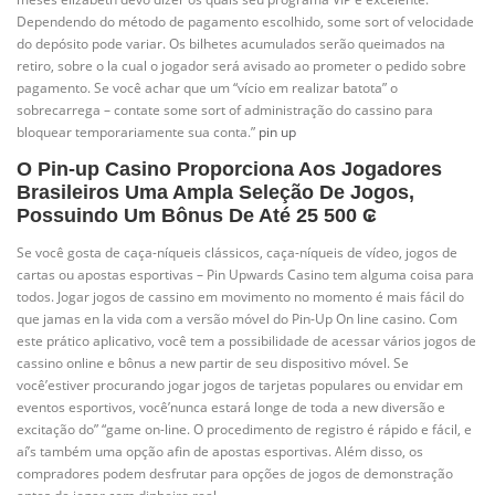
Dependendo do método de pagamento escolhido, some sort of velocidade
do depósito pode variar. Os bilhetes acumulados serão queimados na
retiro, sobre o la cual o jogador será avisado ao prometer o pedido sobre
pagamento. Se você achar que um “vício em realizar batota” o
sobrecarrega – contate some sort of administração do cassino para
bloquear temporariamente sua conta.”
pin up
O Pin-up Casino Proporciona Aos Jogadores
Brasileiros Uma Ampla Seleção De Jogos,
Possuindo Um Bônus De Até 25 500 ₢
Se você gosta de caça-níqueis clássicos, caça-níqueis de vídeo, jogos de
cartas ou apostas esportivas – Pin Upwards Casino tem alguma coisa para
todos. Jogar jogos de cassino em movimento no momento é mais fácil do
que jamas en la vida com a versão móvel do Pin-Up On line casino. Com
este prático aplicativo, você tem a possibilidade de acessar vários jogos de
cassino online e bônus a new partir de seu dispositivo móvel. Se
você’estiver procurando jogar jogos de tarjetas populares ou envidar em
eventos esportivos, você’nunca estará longe de toda a new diversão e
excitação do” “game on-line. O procedimento de registro é rápido e fácil, e
aí’s também uma opção afin de apostas esportivas. Além disso, os
compradores podem desfrutar para opções de jogos de demonstração