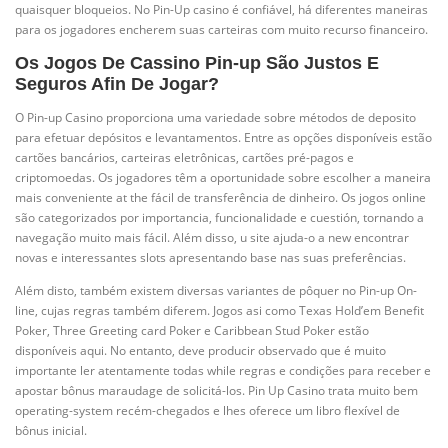
quaisquer bloqueios. No Pin-Up casino é confiável, há diferentes maneiras
para os jogadores encherem suas carteiras com muito recurso financeiro.
Os Jogos De Cassino Pin-up São Justos E
Seguros Afin De Jogar?
O Pin-up Casino proporciona uma variedade sobre métodos de deposito
para efetuar depósitos e levantamentos. Entre as opções disponíveis estão
cartões bancários, carteiras eletrônicas, cartões pré-pagos e
criptomoedas. Os jogadores têm a oportunidade sobre escolher a maneira
mais conveniente at the fácil de transferência de dinheiro. Os jogos online
são categorizados por importancia, funcionalidade e cuestión, tornando a
navegação muito mais fácil. Além disso, u site ajuda-o a new encontrar
novas e interessantes slots apresentando base nas suas preferências.
Além disto, também existem diversas variantes de pôquer no Pin-up On-
line, cujas regras também diferem. Jogos asi como Texas Hold’em Benefit
Poker, Three Greeting card Poker e Caribbean Stud Poker estão
disponíveis aqui. No entanto, deve producir observado que é muito
importante ler atentamente todas while regras e condições para receber e
apostar bônus maraudage de solicitá-los. Pin Up Casino trata muito bem
operating-system recém-chegados e lhes oferece um libro flexível de
bônus inicial.