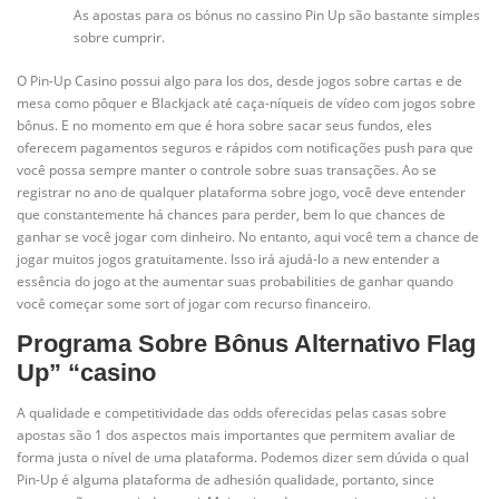
As apostas para os bónus no cassino Pin Up são bastante simples
sobre cumprir.
O Pin-Up Casino possui algo para los dos, desde jogos sobre cartas e de
mesa como pôquer e Blackjack até caça-níqueis de vídeo com jogos sobre
bônus. E no momento em que é hora sobre sacar seus fundos, eles
oferecem pagamentos seguros e rápidos com notificações push para que
você possa sempre manter o controle sobre suas transações. Ao se
registrar no ano de qualquer plataforma sobre jogo, você deve entender
que constantemente há chances para perder, bem lo que chances de
ganhar se você jogar com dinheiro. No entanto, aqui você tem a chance de
jogar muitos jogos gratuitamente. Isso irá ajudá-lo a new entender a
essência do jogo at the aumentar suas probabilities de ganhar quando
você começar some sort of jogar com recurso financeiro.
Programa Sobre Bônus Alternativo Flag
Up” “casino
A qualidade e competitividade das odds oferecidas pelas casas sobre
apostas são 1 dos aspectos mais importantes que permitem avaliar de
forma justa o nível de uma plataforma. Podemos dizer sem dúvida o qual
Pin-Up é alguma plataforma de adhesión qualidade, portanto, since