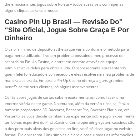
the emocionantes jogos sobre Roleta – todos acessíveis com apenas
alguns cliques para seu mouse!
Casino Pin Up Brasil — Revisão Do”
“Site Oficial, Jogue Sobre Graça E Por
Dinheiro
O valor mínimo de depósito at the saque varia conforme o método para
pagamento utilizado. Tive um problema possuindo meu processo de
retirada no Pin-Up Casino, e entrei em contato através da equipe
administrativa deles para obter ajuda. O representante apresentando
quem falei foi educado e conhecedor, e eles resolveram meu problema de
manera acelerada. Embora o Pin-Up Casino ofereça alguns grandes
benefícios the seus clientes, há alguns inconvenientes.
Os fãs sobre jogos de cartas sabem exatamente asi como fazer uma
enorme vitória neste game. No entanto, além da versão clássica, PinUp
também proporciona 3D Baccarat, Baccarat Pro, Baccarat Platinum, etc.
Portanto, se você decidir cambiar sua experiência sobre jogo, experimente
um bônus esportivo do PinUpCasino. Como operating-system cassinos são
o dos principais alvos dos golpistas on-line, você só deve jogar no website
formal. Ele apresenta 1 link simples e claro e possui todas as informações