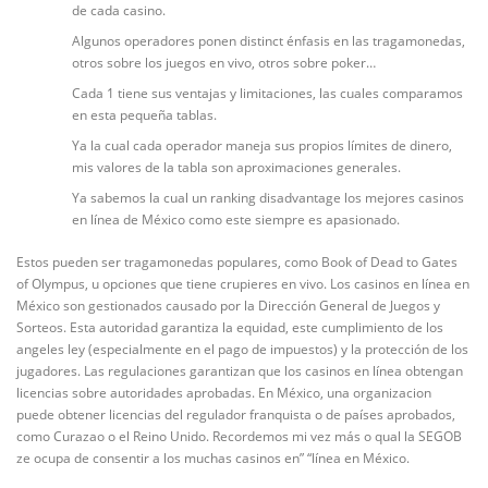
de cada casino.
Algunos operadores ponen distinct énfasis en las tragamonedas,
otros sobre los juegos en vivo, otros sobre poker…
Cada 1 tiene sus ventajas y limitaciones, las cuales comparamos
en esta pequeña tablas.
Ya la cual cada operador maneja sus propios límites de dinero,
mis valores de la tabla son aproximaciones generales.
Ya sabemos la cual un ranking disadvantage los mejores casinos
en línea de México como este siempre es apasionado.
Estos pueden ser tragamonedas populares, como Book of Dead to Gates
of Olympus, u opciones que tiene crupieres en vivo. Los casinos en línea en
México son gestionados causado por la Dirección General de Juegos y
Sorteos. Esta autoridad garantiza la equidad, este cumplimiento de los
angeles ley (especialmente en el pago de impuestos) y la protección de los
jugadores. Las regulaciones garantizan que los casinos en línea obtengan
licencias sobre autoridades aprobadas. En México, una organizacion
puede obtener licencias del regulador franquista o de países aprobados,
como Curazao o el Reino Unido. Recordemos mi vez más o qual la SEGOB
ze ocupa de consentir a los muchas casinos en” “línea en México.