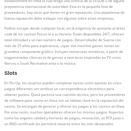
establishment en línea la cual tenga una licencia de la SEGOB u de alguna
prepotencia internacional de autoridad. Esta es la pequeña lista de
proveedores, hay otros que tienen mi gran reputación. Una plataforma de
buena reputación debe trabajar con algunas sobre estas empresas.
Podrás encajar desde cualquier local, sin la exigencia de ajustarte al dress
code de los casinos físicos ni a su horario. Están disponibles 24/7, ofrecen
total intimidad y un nan número de juegos. Desarrollador de Suecia con
más de 25 años para experiencia, cuyas slot machine games tienen un
grandma componente gráfico. Incluyen numerosas temáticas, a partir de
tragamonedas clásicas to de gemas a new otras inspiradas en TV como
Narcos o South Recreation area o la música.
Slots
En Pin-Up, los usuarios pueden completar tareas como apostar en cinco
juegos diferentes um verificar un correspondencia electrónico para
obtener puntos. Quizá parezca una cuestión técnica, pero los proveedores
de software para casino en línea son un hábitat clave en la reputación del
casino. Se encargan de generar y ofrecer los juegos a los casinos en línea.
Por esta razón, muchos operadores ofrecen los mismos juegos. Aspectos
como los angeles calidad y horrores de juegos, innovación, un RTP justo o
un RNG certificado les permitirá situarse entre los más destacados.