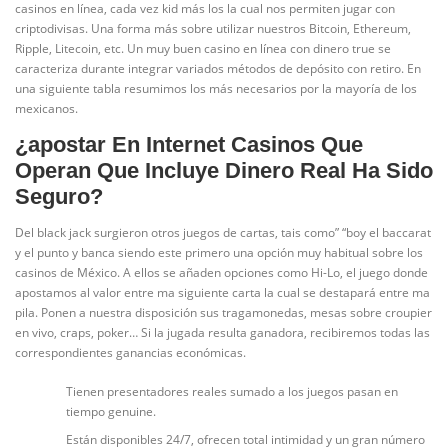
casinos en línea, cada vez kid más los la cual nos permiten jugar con
criptodivisas. Una forma más sobre utilizar nuestros Bitcoin, Ethereum,
Ripple, Litecoin, etc. Un muy buen casino en línea con dinero true se
caracteriza durante integrar variados métodos de depósito con retiro. En
una siguiente tabla resumimos los más necesarios por la mayoría de los
mexicanos.
¿apostar En Internet Casinos Que
Operan Que Incluye Dinero Real Ha Sido
Seguro?
Del black jack surgieron otros juegos de cartas, tais como” “boy el baccarat
y el punto y banca siendo este primero una opción muy habitual sobre los
casinos de México. A ellos se añaden opciones como Hi-Lo, el juego donde
apostamos al valor entre ma siguiente carta la cual se destapará entre ma
pila. Ponen a nuestra disposición sus tragamonedas, mesas sobre croupier
en vivo, craps, poker… Si la jugada resulta ganadora, recibiremos todas las
correspondientes ganancias económicas.
Tienen presentadores reales sumado a los juegos pasan en
tiempo genuine.
Están disponibles 24/7, ofrecen total intimidad y un gran número