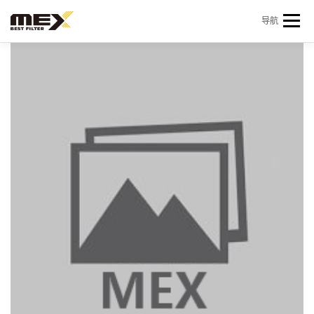
Skip to content
导航
首页
产品中心
产品信息
机型查询
新闻 & 资讯
关于我们
会员中心