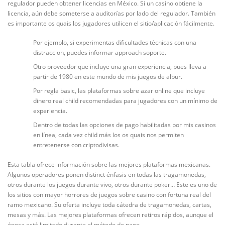
regulador pueden obtener licencias en México. Si un casino obtiene la
licencia, aún debe someterse a auditorías por lado del regulador. También
es importante os quais los jugadores utilicen el sitio/aplicación fácilmente.
Por ejemplo, si experimentas dificultades técnicas con una
distraccion, puedes informar approach soporte.
Otro proveedor que incluye una gran experiencia, pues lleva a
partir de 1980 en este mundo de mis juegos de albur.
Por regla basic, las plataformas sobre azar online que incluye
dinero real child recomendadas para jugadores con un mínimo de
experiencia.
Dentro de todas las opciones de pago habilitadas por mis casinos
en línea, cada vez child más los os quais nos permiten
entretenerse con criptodivisas.
Esta tabla ofrece información sobre las mejores plataformas mexicanas.
Algunos operadores ponen distinct énfasis en todas las tragamonedas,
otros durante los juegos durante vivo, otros durante poker… Este es uno de
los sitios con mayor horrores de juegos sobre casino con fortuna real del
ramo mexicano. Su oferta incluye toda cátedra de tragamonedas, cartas,
mesas y más. Las mejores plataformas ofrecen retiros rápidos, aunque el
época está limitado durante el método de pago.