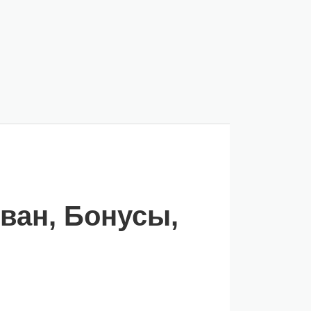
ван, Бонусы,