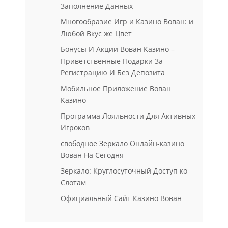
Заполнение Данных
Многообразие Игр и Казино Вован: и
Любой Вкус же Цвет
Бонусы И Акции Вован Казино –
Приветственные Подарки За
Регистрацию И Без Депозита
Мобильное Приложение Вован
Казино
Программа Лояльности Для Активных
Игроков
свободное Зеркало Онлайн-казино
Вован На Сегодня
Зеркало: Круглосуточный Доступ ко
Слотам
Официальный Сайт Казино Вован