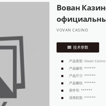
Вован Казино
официальны
VOVAN CASINO
技术参数
产品类型: Vovan Casino
产品编号: ******
产品尺寸: ******
产品螺纹: ******
原件号: ******
适用机型: ******