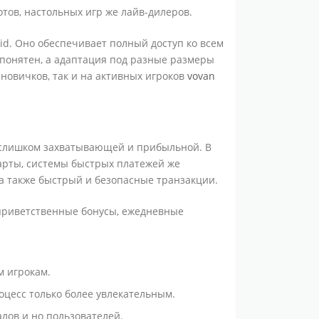
тов, настольных игр же лайв-дилеров.
id. Оно обеспечивает полный доступ ко всем
понятен, а адаптация под разные размеры
новичков, так и на активных игроков
vovan
ё слишком захватывающей и прибыльной. В
карты, системы быстрых платежей же
 а также быстрый и безопасные транзакции.
 приветственные бонусы, ежедневные
м игрокам.
оцесс только более увлекательным.
лов и но пользователей.