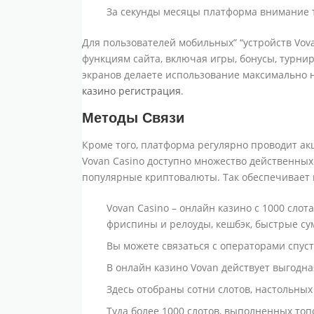
За секунды месяцы платформа внимание т
Для пользователей мобильных” “устройств Vov
функциям сайта, включая игры, бонусы, турн
экранов делаете использование максимально н
казино регистрация
.
Методы Связи
Кроме того, платформа регулярно проводит ак
Vovan Casino доступно множество действенных
популярные криптовалюты. Так обеспечивает и
Vovan Casino – онлайн казино с 1000 сл
фриспины и релоуды, кешбэк, быстрые су
Вы можете связаться с операторами спуст
В онлайн казино Vovan действует выгодн
Здесь отобраны сотни слотов, настольных
Туда более 1000 слотов, выполненных то