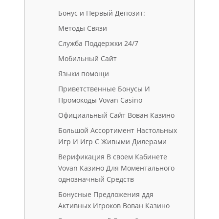
Бонус и Первый Депозит:
Методы Связи
Служба Поддержки 24/7
Мобильный Сайт
Языки помощи
Приветственные Бонусы И
Промокоды Vovan Casino
Официальный Сайт Вован Казино
Большой Ассортимент Настольных
Игр И Игр С Живыми Дилерами
Верификация В своем Кабинете
Vovan Казино Для Моментального
однозначный Средств
Бонусные Предложения ддя
Активных Игроков Вован Казино