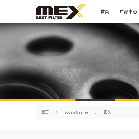
Skip to content
首页
产品中心
首页
/
Vovan Casino
/
正文