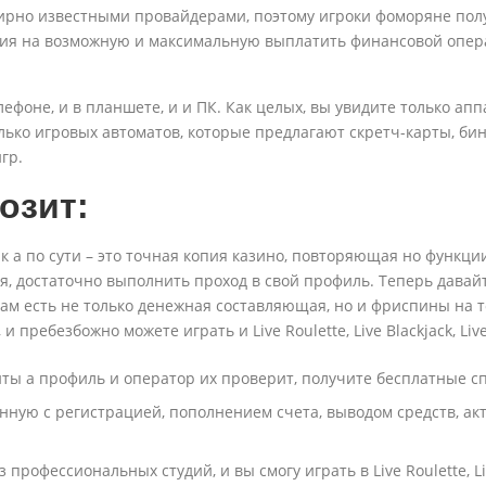
рно известными провайдерами, поэтому игроки фоморяне полу
ия на возможную и максимальную выплатить финансовой опер
елефоне, и в планшете, и и ПК. Как целых, вы увидите только ап
ько игровых автоматов, которые предлагают скретч-карты, би
гр.
озит:
к а по сути – это точная копия казино, повторяющая но функци
ся, достаточно выполнить проход в свой профиль. Теперь давай
 Там есть не только денежная составляющая, но и фриспины на 
пребезбожно можете играть и Live Roulette, Live Blackjack, Live
ты а профиль и оператор их проверит, получите бесплатные сп
нную с регистрацией, пополнением счета, выводом средств, ак
рофессиональных студий, и вы смогу играть в Live Roulette, Live