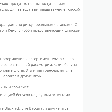
чают доступ ко новым поступлениям.
ации. Для вывода выигрыша заменяет способ,
парат дает, но рискуя реальными ставками. С
нго и Кено. В лобби представляющий широкий
и, оформление и ассортимент Vovan casino.
те основательней рассмотрим, какие бонусы
топовые слоты. Эти игры транслируются в
 Baccarat и другие игры.
ины и свой счет.
тивацией бонусов же другими аспектами
 Blackjack, Live Baccarat и другие игры.