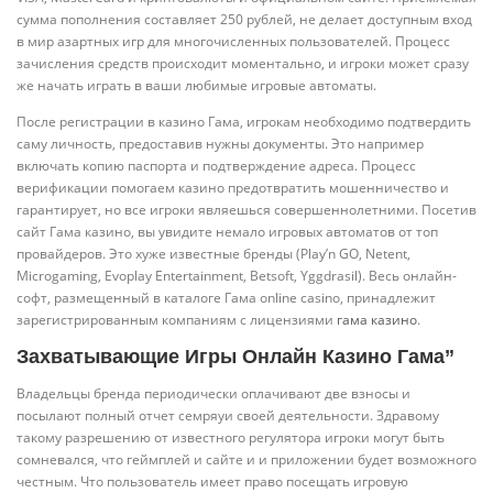
сумма пополнения составляет 250 рублей, не делает доступным вход
в мир азартных игр для многочисленных пользователей. Процесс
зачисления средств происходит моментально, и игроки может сразу
же начать играть в ваши любимые игровые автоматы.
После регистрации в казино Гама, игрокам необходимо подтвердить
саму личность, предоставив нужны документы. Это например
включать копию паспорта и подтверждение адреса. Процесс
верификации помогаем казино предотвратить мошенничество и
гарантирует, но все игроки являешься совершеннолетними. Посетив
сайт Гама казино, вы увидите немало игровых автоматов от топ
провайдеров. Это хуже известные бренды (Play’n GO, Netent,
Microgaming, Evoplay Entertainment, Betsoft, Yggdrasil). Весь онлайн-
софт, размещенный в каталоге Гама online casino, принадлежит
зарегистрированным компаниям с лицензиями
гама казино
.
Захватывающие Игры Онлайн Казино Гама”
Владельцы бренда периодически оплачивают две взносы и
посылают полный отчет семряуи своей деятельности. Здравому
такому разрешению от известного регулятора игроки могут быть
сомневался, что геймплей и сайте и и приложении будет возможного
честным. Что пользователь имеет право посещать игровую