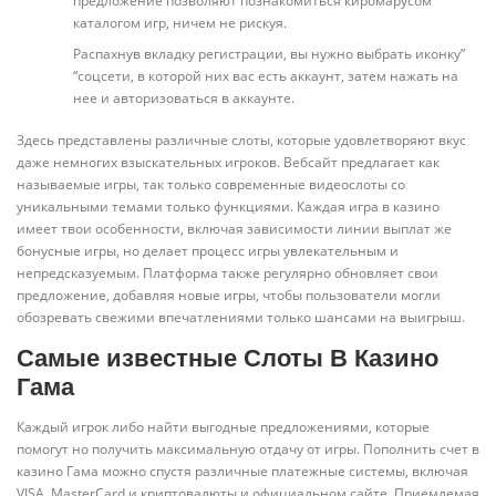
предложение позволяют познакомиться киромарусом
каталогом игр, ничем не рискуя.
Распахнув вкладку регистрации, вы нужно выбрать иконку”
“соцсети, в которой них вас есть аккаунт, затем нажать на
нее и авторизоваться в аккаунте.
Здесь представлены различные слоты, которые удовлетворяют вкус
даже немногих взыскательных игроков. Вебсайт предлагает как
называемые игры, так только современные видеослоты со
уникальными темами только функциями. Каждая игра в казино
имеет твои особенности, включая зависимости линии выплат же
бонусные игры, но делает процесс игры увлекательным и
непредсказуемым. Платформа также регулярно обновляет свои
предложение, добавляя новые игры, чтобы пользователи могли
обозревать свежими впечатлениями только шансами на выигрыш.
Самые известные Слоты В Казино
Гама
Каждый игрок либо найти выгодные предложениями, которые
помогут но получить максимальную отдачу от игры. Пополнить счет в
казино Гама можно спустя различные платежные системы, включая
VISA, MasterCard и криптовалюты и официальном сайте. Приемлемая