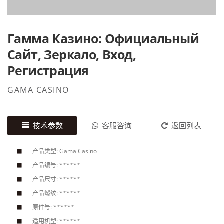
Гамма Казино: Официальный
Сайт, Зеркало, Вход,
Регистрация
GAMA CASINO
技术参数
客服咨询
返回列表
产品类型: Gama Casino
产品编号: ******
产品尺寸: ******
产品螺纹: ******
原件号: ******
适用机型: ******