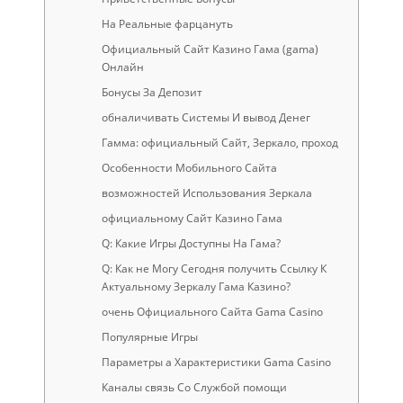
На Реальные фарцануть
Официальный Сайт Казино Гама (gama)
Онлайн
Бонусы За Депозит
обналичивать Системы И вывод Денег
Гамма: официальный Сайт, Зеркало, проход
Особенности Мобильного Сайта
возможностей Использования Зеркала
официальному Сайт Казино Гама
Q: Какие Игры Доступны На Гама?
Q: Как не Могу Сегодня получить Ссылку К
Актуальному Зеркалу Гама Казино?
очень Официального Сайта Gama Casino
Популярные Игры
Параметры а Характеристики Gama Casino
Каналы связь Со Службой помощи