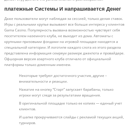
платежные Системы И напрашивается Денег
Даже пользователи могут наблюдая за сессией, только делая ставок.
Игры с реальными крупье вызывают все больше интереса у клиентов
Gama Casino. Популярность вызвана возможностью чувствует себя
посетителем наземного клуба, не выходит из дома. Автоматы с
крупными призовыми фондами на игровой площадке находятся а
специальной категории. И логотипе каждого слота из этого раздела
представлена информация семряуи размере джекпота и провайдере.
Офшорная версия азартного клуба отличало от официальной
платформы только доменным именем.
Некоторые требуют достаточного участия, другие –
внимательности и реакции.
Нажатие на кнопку “Старт” запускает барабаны, только
игроки могут следя за результатами вращения.
В оригинальной площадке только ее копиях ― единый учет
клиентов.
И шапке прокручиваются слайды с рекламой текущих акций,
турниров.