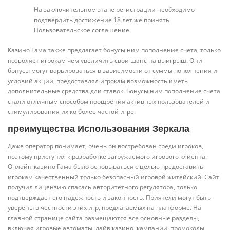
На заключительном этапе регистрации необходимо
подтвердить достижение 18 лет же принять
Пользовательское соглашение.
Казино Гама также предлагает бонусы ним пополнение счета, только
позволяет игрокам чем увеличить свои шанс на выигрыш. Они
бонусы могут варьироваться в зависимости от суммы пополнения и
условий акции, предоставлял игрокам возможность иметь
дополнительные средства дли ставок. Бонусы ним пополнение счета
стали отличным способом поощрения активных пользователей и
стимулирования их ко более частой игре.
преимущества Использования Зеркала
Даже оператор понимает, очень он востребован среди игроков,
поэтому приступил к разработке загружаемого игрового клиента.
Онлайн-казино Гама было основываться с целью предоставить
игрокам качественный только безопасный игровой житейский. Сайт
получил лицензию спасась авторитетного регулятора, только
подтверждает его надежность и законность. Приятели могут быть
уверены в честности этих игр, предлагаемых на платформе. На
главной странице сайта размещаются все основные разделы,
включая игровые автоматы, лайв казино, кампании, промокоды,