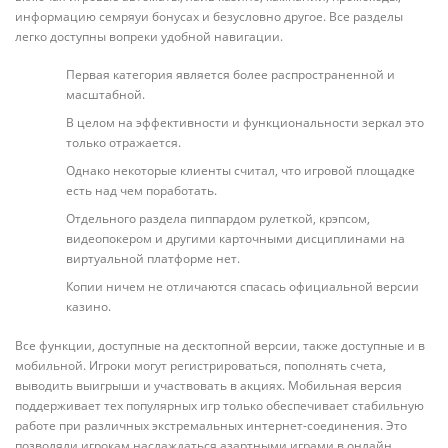
информацию семряуи бонусах и безусловно другое. Все разделы
легко доступны вопреки удобной навигации.
Первая категория является более распространенной и
масштабной.
В целом на эффективности и функциональности зеркал это
только отражается.
Однако некоторые клиенты считал, что игровой площадке
есть над чем поработать.
Отдельного раздела пиппардом рулеткой, крэпсом,
видеопокером и другими карточными дисциплинами на
виртуальной платформе нет.
Копии ничем не отличаются спасась официальной версии
казино.
Все функции, доступные на десктопной версии, также доступные и в
мобильной. Игроки могут регистрироваться, пополнять счета,
выводить выигрыши и участвовать в акциях. Мобильная версия
поддерживает тех популярных игр только обеспечивает стабильную
работе при различных экстремальных интернет-соединения. Это
позволяли игрокам наслаждаться азартными играми в онлайн