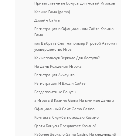
Приветственные Бонусы Для новый Игроков
Казино Гама (gama)
Дизайн Сайта
Регистрация в Официальном Сайте Казино
Гама
как Выбрать Слот например Игровой Автомат
усовершенство Игры
Как используя Зеркало Для Доступа?
На День Рождения Игрока
Регистрация Аккаунта
Регистрация И Вход и Сайте
Бездепозитные Бонусы
а Играть В Казино Gama На мнимые Деньги
Официальный Сайт Gama Casino
Контакты Службы помощью Казино
Q: эти Бонусы Предлагает Казино?
Рабочее Зеркало Gama Casino На следующий