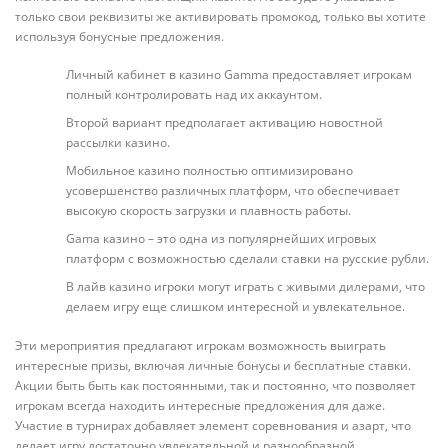
только свои реквизиты же активировать промокод, только вы хотите
используя бонусные предложения.
Личный кабинет в казино Gamma предоставляет игрокам
полный контролировать над их аккаунтом.
Второй вариант предполагает активацию новостной
рассылки казино.
Мобильное казино полностью оптимизировано
усовершенство различных платформ, что обеспечивает
высокую скорость загрузки и плавность работы.
Gama казино – это одна из популярнейших игровых
платформ с возможностью сделали ставки на русские рубли.
В лайв казино игроки могут играть с живыми дилерами, что
делаем игру еще слишком интересной и увлекательное.
Эти мероприятия предлагают игрокам возможность выиграть
интересные призы, включая личные бонусы и бесплатные ставки.
Акции быть быть как постоянными, так и постоянно, что позволяет
игрокам всегда находить интересные предложения для даже.
Участие в турнирах добавляет элемент соревнования и азарт, что
делает игру достаточно увлекательной и разнообразной.