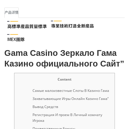
产品详情
Gama Casino Зеркало Гама
Казино официального Сайт”
Content
Самые малоизвестные Слоты В Казино Гама
Захватывающие Игры Онлайн Казино Гама”
Вывод Средств
Регистрация И проем В Личный комнату
Игрока
Приветственные Бонусы