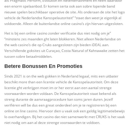
als Pragmatic Perform, Evolution en Netentertainment en heeft daardoor
een enorm spelaanbod. Er komen serta ook aan sobre lopende band
nieuwe spelen beschikbaar operative de site. Als onderaan de site het logo
vehicle de Nederlandse Kansspelautoriteit” “staat dan weet je eigenlijk al
voldoende. Alleen de buitenlandse online casino’s zijn hiervan uitgesloten.
Het is bij een online casino zonder verificatie dus niet nodig om je”
“minstens zes maanden ght laten blokkeren. Niet alleen Nederlandse on
the web casino’s die op Cruks aangesloten zijn bieden iDEAL aan.
Verschillende goksites uit Curaçao, Costa Natural of Kahnawake zetten het
tussen sobre betaalmiddelen.
Betere Bonussen En Promoties
Sinds 2021 is on the web gokken in Nederland legaal, mits een uitbater
beschikt more than een licentie vehicle de Kansspelautoriteit. Om deze
licentie ght verkrijgen moet im or her eerst aan een aantal strenge
voorwaarden worden voldaan. De Kansspelautoriteit staat bekend als
streng durante de aanvraagprocedure kan soms jaren duren. Jezelf
verifiëren will be dus een great onderdeel om je te registreren bij een
online on line casino. Hiervoor dien u vaak ook een geldig legitimatiebewijs
lo overhandigen. Bij het casino dat niet samenwerkt met CRUKS is het vaak
niet nodig om aan al deze strenge voorwaarden te voldoen.