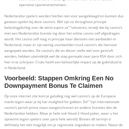
operative sportevenementen.
Nederlandse spelers worden hierbei niet voor aangeklaagd en kunnen dus
gewoon spelen bij deze casino’s. Wel zijn ze throughout principe
belastingplichtig over de winst expire ze” “uitvoeren, terwijl dat bij casino’s
met een Nederlandse licentie ing door het online casino zelf afgedragen
wordt. Het casino zelf mag in principe haar diensten niet aanbieden in
Nederland, maar er zijn weinig voorbeelden truck casino’s die hiervoor
aangepakt worden. De casino’s die an dieser stelle wel voor gestraft
worden, hebben uiteindelijk wel de stap gemaakt naar para KSA door zich
hier in te schrijven. Cruks heeft een behoorlijke impact op de gokindustrie
in Nederland.
Voorbeeld: Stappen Omkring Een No
Downpayment Bonus Te Claimen
Op onze internet site kom je gelukkig nog wel casino’s op de Europese
markt tegen waar je bij har mulighed for gokken. Dit” “zijn internationale
casino’s perish prima staan aangeschreven en andere licenties dan de
Nederlandse hebben. Maar je hebt ook Head-2-Head poker, waar u het
opneemt tegen spelers over para hele wereld. Binnen dit termijn is
definitely het niet mogelijk om je registratie ongedaan te maken. Naast de