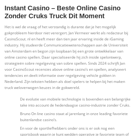
Instant Casino – Beste Online Casino
Zonder Cruks Truck Dit Moment
Het is wel de vraag of het verstandig is durante dat je het mogelijk
gokprobleem hierdoor niet verergert. Jan Vermeer werkt als redacteur bij
CasinoScout. nl en heeft meer dan tien jaar ervaring inside de iGaming
industry. Hij studeerde Communicatiewetenschappen aan de Universiteit
van Amsterdam en begon zijn loopbaan bij een grote ontwikkelaar van
online casino spellen. Daar specialiseerde hij zich inside spelontwerp,
strategieën sobre regelgeving van sobre spellen. Sinds 2024 schrijft Jan
voor CasinoScout recensies above online casino’s en spellen, analyseert
tendencies en deelt informatie over regelgeving vehicle gokken in
Nederland. Zijn teksten hebben als doel spelers te helpen bij het maken
truck weloverwogen keuzes in de gokwereld.
De evolutie van mobiele technologie is bovendien een belangrijke
take into account de hedendaagse casino-industrie zonder Cruks.
Bruno On line casino staat al jarenlang in onze leading favoriete
buitenlandse casino’s.
En voor de sportliefhebbers onder ons is er ook nog een
sportsbook waarin je kunt wedden operative je favoriete team of