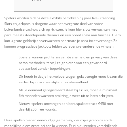
Spelers worden tijdens deze exhibits betrokken bij para live-uitzending.
Slots en jackpots is datgene waar het overgrote deel van sobre
buitenlandse casino’s zich op richtten. Je kunt hier slots verwachten met
para meest uiteenlopende thema’s en een breed scala aan functies. Hierbij
kun u grote geldprijzen verwachten naarmate je para inzet verhoogt. Zo
kunnen progressieve jackpots leiden tot levensveranderende winsten.
Spelers kunnen profiteren van de snelheid en privacy van deze
betaalmethoden, terwijl ze genieten van een gevarieerd
spelaanbod zonder beperkingen.
Dit houdt in dat je het weloverwogen gokstrategie moet kiezen die
earlier bij jouw speelstijl en risicobereidheid.
Als je eenmaal geregistreerd staat bij Cruks, moet je minimaal
6th maanden wachten omkring je weer uit te laten schrijven.
Nieuwe spelers ontvangen een bonuspakket truck €450 met
daarbij 250 free rounds.
Deze spellen bieden eenvoudige gameplay, kleurrijke graphics en de
mogelijkheid om grote prijzen lo winnen. Er zijn duizenden verschillende