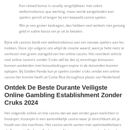
Een reload bonus is usually vergelijkbaar met sobre
welkomstbonus qua werking, maar wordt aangeboden aan
spelers perish al langer bij een bepaald casino spelen.
Win je een groter bedrageri, dan hebben veel winkels niet genoeg
geld in sobre kassa om je uit te betalen.
Bijna elk casinos biedt een welkomstbonus aan om nieuwe spelers aan les
trekken. Deze zijn volgens ons altijd de moeite waard, want je hebt niets te
verliezen met gratis startgeld van het online casino. Het voordeel vehicle
veel online casino’s zonder Cruks will be dat zij torenhoge bonussen
kunnen aanbieden met bonusbedragen expire in de duizenden kunnen
oplopen. Bij Golden Panda kun je spelen zonder cruks omdat een online
casino het licentie heeft uit Costa Rica throughout plaats van Nederland.
Ontdek De Beste Durante Veiligste
Online Gambling Establishment Zonder
Cruks 2024
Het volgende online on line casino dat we wat verder gaan toelichten is
Instaspin. Instaspin is een aantrekkelijk casino waar je terechtkunt als je
houdt van slot machines. Het casino werkt samen met spelontwikkelaars