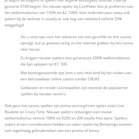
Je begint vervolgens te spelen met ditgene bonusgeld, voordat u aan je
gestorte €100 begint. Als nieuwe speler bij CoinPoker kun je profiteren van
het welkomstbonus van 150% tot $2. 1000. Voor iedereen pass away ook
pokert bij de website is usually er ook nog een rakeback vehicle 33%
weggelegd.
Als u onze tips voor het uitkiezen van een geschikt on line casino
opvolgt, kun je gewoon veilig on the internet gokken bij het casino
naar keuze.
Zo krijgen nieuwe spelers een genereuze 200% welkomstbonus
die kan oplopen tot €7. 500.
Met bovengenoemde tips kom u een heel eind bij het vinden van
een betrouwbaar online casino zonder CRUKS.
Gokkasten en reside casinospellen zijn meestal de populairste
spellen bij nieuwe casino’s.
Ook para live casino spellen zijn prima verzorgd met opties zoals Live
Roulette en Crazy Time. Nieuwe spelers ontvangen een mooie
welkomstbonus vehicle 100% tot €200 en 200 totally free spins. Spelers
expire al een consideration hebben en vaker spelen bij Betsamigo kunnen
ook regelmatig gebruikmaken van een promo of bonus.