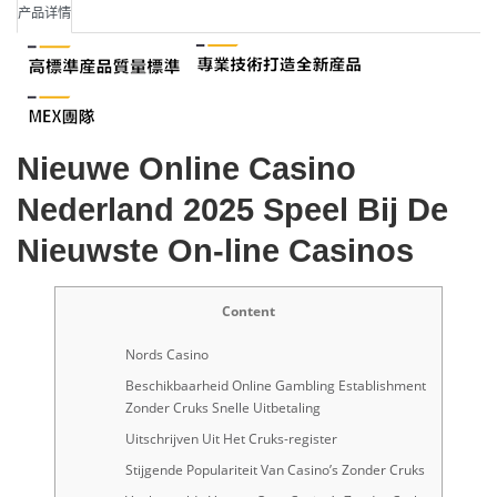
产品详情
Nieuwe Online Casino
Nederland 2025 Speel Bij De
Nieuwste On-line Casinos
Content
Nords Casino
Beschikbaarheid Online Gambling Establishment
Zonder Cruks Snelle Uitbetaling
Uitschrijven Uit Het Cruks-register
Stijgende Populariteit Van Casino’s Zonder Cruks