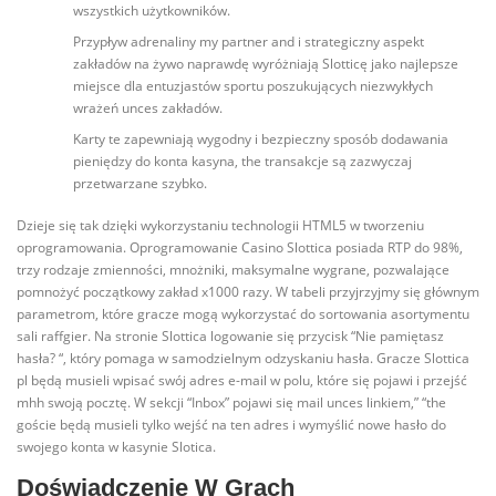
wszystkich użytkowników.
Przypływ adrenaliny my partner and i strategiczny aspekt
zakładów na żywo naprawdę wyróżniają Slotticę jako najlepsze
miejsce dla entuzjastów sportu poszukujących niezwykłych
wrażeń unces zakładów.
Karty te zapewniają wygodny i bezpieczny sposób dodawania
pieniędzy do konta kasyna, the transakcje są zazwyczaj
przetwarzane szybko.
Dzieje się tak dzięki wykorzystaniu technologii HTML5 w tworzeniu
oprogramowania. Oprogramowanie Casino Slottica posiada RTP do 98%,
trzy rodzaje zmienności, mnożniki, maksymalne wygrane, pozwalające
pomnożyć początkowy zakład x1000 razy. W tabeli przyjrzyjmy się głównym
parametrom, które gracze mogą wykorzystać do sortowania asortymentu
sali raffgier. Na stronie Slottica logowanie się przycisk “Nie pamiętasz
hasła? “, który pomaga w samodzielnym odzyskaniu hasła. Gracze Slottica
pl będą musieli wpisać swój adres e-mail w polu, które się pojawi i przejść
mhh swoją pocztę. W sekcji “Inbox” pojawi się mail unces linkiem,” “the
goście będą musieli tylko wejść na ten adres i wymyślić nowe hasło do
swojego konta w kasynie Slotica.
Doświadczenie W Grach