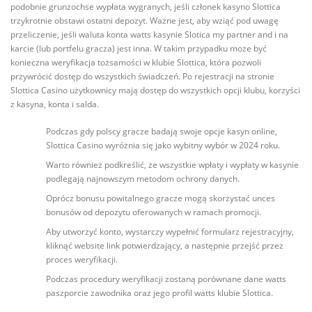
podobnie grunzochse wypłata wygranych, jeśli członek kasyno Slottica
trzykrotnie obstawi ostatni depozyt. Ważne jest, aby wziąć pod uwagę
przeliczenie, jeśli waluta konta watts kasynie Slotica my partner and i na
karcie (lub portfelu gracza) jest inna. W takim przypadku może być
konieczna weryfikacja tożsamości w klubie Slottica, która pozwoli
przywrócić dostęp do wszystkich świadczeń. Po rejestracji na stronie
Slottica Casino użytkownicy mają dostęp do wszystkich opcji klubu, korzyści
z kasyna, konta i salda.
Podczas gdy polscy gracze badają swoje opcje kasyn online,
Slottica Casino wyróżnia się jako wybitny wybór w 2024 roku.
Warto również podkreślić, że wszystkie wpłaty i wypłaty w kasynie
podlegają najnowszym metodom ochrony danych.
Oprócz bonusu powitalnego gracze mogą skorzystać unces
bonusów od depozytu oferowanych w ramach promocji.
Aby utworzyć konto, wystarczy wypełnić formularz rejestracyjny,
kliknąć website link potwierdzający, a następnie przejść przez
proces weryfikacji.
Podczas procedury weryfikacji zostaną porównane dane watts
paszporcie zawodnika oraz jego profil watts klubie Slottica.