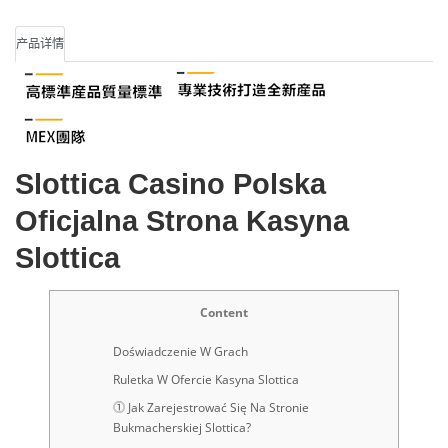
产品详情
Slottica Casino Polska ️
Oficjalna Strona Kasyna
Slottica
Content
Doświadczenie W Grach
Ruletka W Ofercie Kasyna Slottica
⓵ Jak Zarejestrować Się Na Stronie
Bukmacherskiej Slottica?