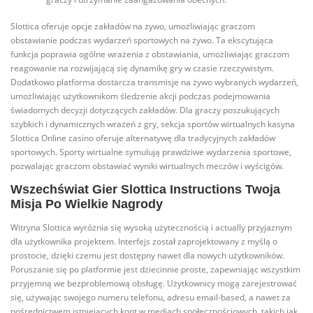
Slottica oferuje opcje zakładów na żywo, umożliwiając graczom
obstawianie podczas wydarzeń sportowych na żywo. Ta ekscytująca
funkcja poprawia ogólne wrażenia z obstawiania, umożliwiając graczom
reagowanie na rozwijającą się dynamikę gry w czasie rzeczywistym.
Dodatkowo platforma dostarcza transmisje na żywo wybranych wydarzeń,
umożliwiając użytkownikom śledzenie akcji podczas podejmowania
świadomych decyzji dotyczących zakładów. Dla graczy poszukujących
szybkich i dynamicznych wrażeń z gry, sekcja sportów wirtualnych kasyna
Slottica Online casino oferuje alternatywę dla tradycyjnych zakładów
sportowych. Sporty wirtualne symulują prawdziwe wydarzenia sportowe,
pozwalając graczom obstawiać wyniki wirtualnych meczów i wyścigów.
Wszechświat Gier Slottica Instructions Twoja
Misja Po Wielkie Nagrody
Witryna Slottica wyróżnia się wysoką użytecznością i actually przyjaznym
dla użytkownika projektem. Interfejs został zaprojektowany z myślą o
prostocie, dzięki czemu jest dostępny nawet dla nowych użytkowników.
Poruszanie się po platformie jest dziecinnie proste, zapewniając wszystkim
przyjemną we bezproblemową obsługę. Użytkownicy mogą zarejestrować
się, używając swojego numeru telefonu, adresu email-based, a nawet za
pośrednictwem istniejących kont w mediach społecznościowych, takich jak