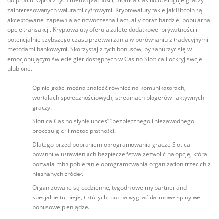
do profilu. Oprócz tych metod płatności, Slottica Casino obsługuje graczy
zainteresowanych walutami cyfrowymi. Kryptowaluty takie jak Bitcoin są
akceptowane, zapewniając nowoczesną i actually coraz bardziej popularną
opcję transakcji. Kryptowaluty oferują zaletę dodatkowej prywatności i
potencjalnie szybszego czasu przetwarzania w porównaniu z tradycyjnymi
metodami bankowymi. Skorzystaj z tych bonusów, by zanurzyć się w
emocjonującym świecie gier dostępnych w Casino Slottica i odkryj swoje
ulubione.
Opinie gości można znaleźć również na komunikatorach,
wortalach społecznościowych, streamach blogerów i aktywnych
graczy.
Slottica Casino słynie unces” “bezpiecznego i niezawodnego
procesu gier i metod płatności.
Dlatego przed pobraniem oprogramowania gracze Slotica
powinni w ustawieniach bezpieczeństwa zezwolić na opcję, która
pozwala mhh pobieranie oprogramowania organization trzecich z
nieznanych źródeł.
Organizowane są codzienne, tygodniowe my partner and i
specjalne turnieje, t których można wygrać darmowe spiny we
bonusowe pieniądze.