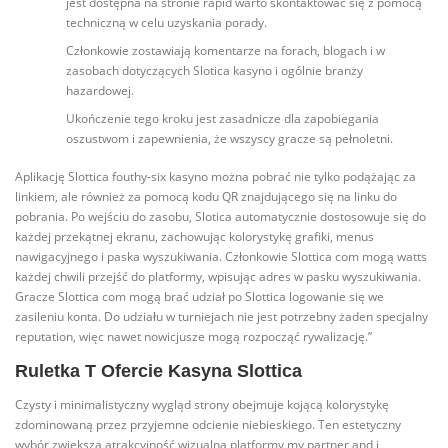
jest dostępna na stronie rapid warto skontaktować się z pomocą
techniczną w celu uzyskania porady.
Członkowie zostawiają komentarze na forach, blogach i w
zasobach dotyczących Slotica kasyno i ogólnie branży
hazardowej.
Ukończenie tego kroku jest zasadnicze dla zapobiegania
oszustwom i zapewnienia, że wszyscy gracze są pełnoletni.
Aplikację Slottica fouthy-six kasyno można pobrać nie tylko podążając za
linkiem, ale również za pomocą kodu QR znajdującego się na linku do
pobrania. Po wejściu do zasobu, Slotica automatycznie dostosowuje się do
każdej przekątnej ekranu, zachowując kolorystykę grafiki, menus
nawigacyjnego i paska wyszukiwania. Członkowie Slottica com mogą watts
każdej chwili przejść do platformy, wpisując adres w pasku wyszukiwania.
Gracze Slottica com mogą brać udział po Slottica logowanie się we
zasileniu konta. Do udziału w turniejach nie jest potrzebny żaden specjalny
reputation, więc nawet nowicjusze mogą rozpocząć rywalizację.”
Ruletka T Ofercie Kasyna Slottica
Czysty i minimalistyczny wygląd strony obejmuje kojącą kolorystykę
zdominowaną przez przyjemne odcienie niebieskiego. Ten estetyczny
wybór zwiększa atrakcyjność wizualną platformy my partner and i