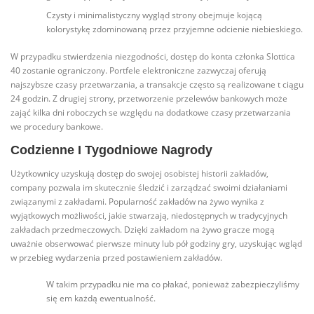
Czysty i minimalistyczny wygląd strony obejmuje kojącą
kolorystykę zdominowaną przez przyjemne odcienie niebieskiego.
W przypadku stwierdzenia niezgodności, dostęp do konta członka Slottica
40 zostanie ograniczony. Portfele elektroniczne zazwyczaj oferują
najszybsze czasy przetwarzania, a transakcje często są realizowane t ciągu
24 godzin. Z drugiej strony, przetworzenie przelewów bankowych może
zająć kilka dni roboczych se względu na dodatkowe czasy przetwarzania
we procedury bankowe.
Codzienne I Tygodniowe Nagrody
Użytkownicy uzyskują dostęp do swojej osobistej historii zakładów,
company pozwala im skutecznie śledzić i zarządzać swoimi działaniami
związanymi z zakładami. Popularność zakładów na żywo wynika z
wyjątkowych możliwości, jakie stwarzają, niedostępnych w tradycyjnych
zakładach przedmeczowych. Dzięki zakładom na żywo gracze mogą
uważnie obserwować pierwsze minuty lub pół godziny gry, uzyskując wgląd
w przebieg wydarzenia przed postawieniem zakładów.
W takim przypadku nie ma co płakać, ponieważ zabezpieczyliśmy
się em każdą ewentualność.