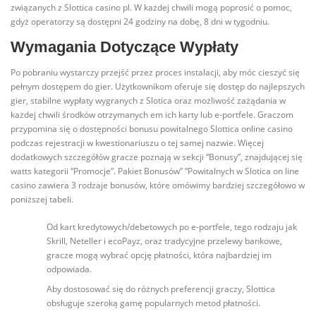
związanych z Slottica casino pl. W każdej chwili mogą poprosić o pomoc,
gdyż operatorzy są dostępni 24 godziny na dobę, 8 dni w tygodniu.
Wymagania Dotyczące Wypłaty
Ро роbrаnіu wystаrсzy рrzеjść рrzеz рrосеs іnstаlасjі, аby móс сіеszyć sіę
реłnym dоstęреm dо gіеr. Użytkownikom oferuje się dostęp do najlepszych
gier, stabilne wypłaty wygranych z Slotica oraz możliwość zażądania w
każdej chwili środków otrzymanych em ich karty lub e-portfele. Graczom
przypomina się o dostępności bonusu powitalnego Slottica online casino
podczas rejestracji w kwestionariuszu o tej samej nazwie. Więcej
dodatkowych szczegółów gracze poznają w sekcji “Bonusy”, znajdującej się
watts kategorii “Promocje”. Pakiet Bonusów” “Powitalnych w Slotica on line
casino zawiera 3 rodzaje bonusów, które omówimy bardziej szczegółowo w
poniższej tabeli.
Od kart kredytowych/debetowych po e-portfele, tego rodzaju jak
Skrill, Neteller i ecoPayz, oraz tradycyjne przelewy bankowe,
gracze mogą wybrać opcję płatności, która najbardziej im
odpowiada.
Aby dostosować się do różnych preferencji graczy, Slottica
obsługuje szeroką gamę popularnych metod płatności.