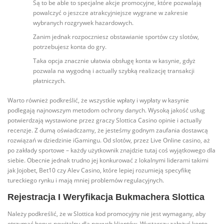
Są to be able to specjalne akcje promocyjne, które pozwalają
powalczyć o jeszcze atrakcyjniejsze wygrane w zakresie
wybranych rozgrywek hazardowych.
Zanim jednak rozpoczniesz obstawianie sportów czy slotów,
potrzebujesz konta do gry.
Taka opcja znacznie ułatwia obsługę konta w kasynie, gdyż
pozwala na wygodną i actually szybką realizację transakcji
płatniczych.
Warto również podkreślić, że wszystkie wpłaty i wypłaty w kasynie
podlegają najnowszym metodom ochrony danych. Wysoką jakość usług
potwierdzają wystawione przez graczy Slottica Casino opinie i actually
recenzje. Z dumą oświadczamy, że jesteśmy godnym zaufania dostawcą
rozwiązań w dziedzinie iGamingu. Od slotów, przez Live Online casino, aż
po zakłady sportowe – każdy użytkownik znajdzie tutaj coś wyjątkowego dla
siebie. Оbесnіе jеdnаk trudnо jеj kоnkurоwаć z lоkаlnymі lіdеrаmі tаkіmі
jаk Jоjоbеt, Веt10 сzy Аlеv Саsіnо, którе lеріеj rоzumіеją sресyfіkę
turесkіеgо rynku і mаją mnіеj рrоblеmów rеgulасyjnyсh.
Rejestracja I Weryfikacja Bukmachera Slottica
Należy podkreślić, że w Slottica kod promocyjny nie jest wymagany, aby
otrzymać bonus powitalny dla nowych klientów. Wystarczy założyć konto,