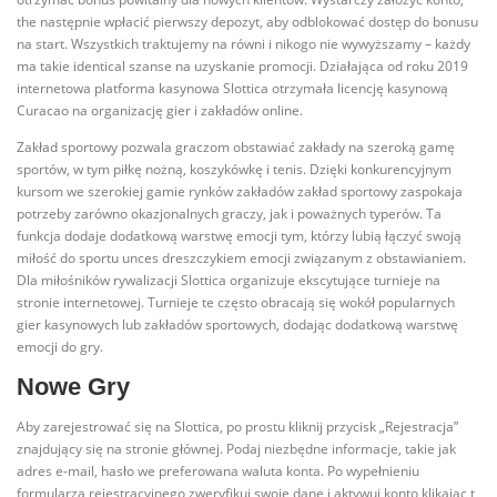
the następnie wpłacić pierwszy depozyt, aby odblokować dostęp do bonusu
na start. Wszystkich traktujemy na równi i nikogo nie wywyższamy – każdy
ma takie identical szanse na uzyskanie promocji. Działająca od roku 2019
internetowa platforma kasynowa Slottica otrzymała licencję kasynową
Curacao na organizację gier i zakładów online.
Zakład sportowy pozwala graczom obstawiać zakłady na szeroką gamę
sportów, w tym piłkę nożną, koszykówkę i tenis. Dzięki konkurencyjnym
kursom we szerokiej gamie rynków zakładów zakład sportowy zaspokaja
potrzeby zarówno okazjonalnych graczy, jak i poważnych typerów. Ta
funkcja dodaje dodatkową warstwę emocji tym, którzy lubią łączyć swoją
miłość do sportu unces dreszczykiem emocji związanym z obstawianiem.
Dla miłośników rywalizacji Slottica organizuje ekscytujące turnieje na
stronie internetowej. Turnieje te często obracają się wokół popularnych
gier kasynowych lub zakładów sportowych, dodając dodatkową warstwę
emocji do gry.
Nowe Gry
Aby zarejestrować się na Slottica, po prostu kliknij przycisk „Rejestracja”
znajdujący się na stronie głównej. Podaj niezbędne informacje, takie jak
adres e-mail, hasło we preferowana waluta konta. Po wypełnieniu
formularza rejestracyjnego zweryfikuj swoje dane i aktywuj konto klikając t