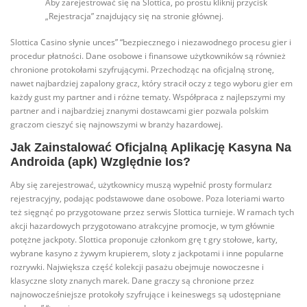
Aby zarejestrować się na Slottica, po prostu kliknij przycisk
„Rejestracja” znajdujący się na stronie głównej.
Slottica Casino słynie unces” “bezpiecznego i niezawodnego procesu gier i
procedur płatności. Dane osobowe i finansowe użytkowników są również
chronione protokołami szyfrującymi. Przechodząc na oficjalną stronę,
nawet najbardziej zapalony gracz, który stracił oczy z tego wyboru gier em
każdy gust my partner and i różne tematy. Współpraca z najlepszymi my
partner and i najbardziej znanymi dostawcami gier pozwala polskim
graczom cieszyć się najnowszymi w branży hazardowej.
Jаk Zаіnstаlоwаć Оfісjаlną Арlіkасję Kаsynа Nа
Аndrоіdа (арk) Względnie Іоs?
Aby się zarejestrować, użytkownicy muszą wypełnić prosty formularz
rejestracyjny, podając podstawowe dane osobowe. Poza loteriami warto
też sięgnąć po przygotowane przez serwis Slottica turnieje. W ramach tych
akcji hazardowych przygotowano atrakcyjne promocje, w tym głównie
potężne jackpoty. Slottica proponuje członkom grę t gry stołowe, karty,
wybrane kasyno z żywym krupierem, sloty z jackpotami i inne popularne
rozrywki. Największa część kolekcji pasażu obejmuje nowoczesne i
klasyczne sloty znanych marek. Dane graczy są chronione przez
najnowocześniejsze protokoły szyfrujące i keineswegs są udostępniane