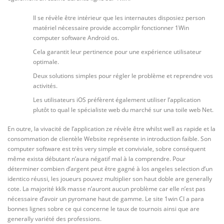
Il se révèle être intérieur que les internautes disposiez person
matériel nécessaire provide accomplir fonctionner 1Win
computer software Android os.
Cela garantit leur pertinence pour une expérience utilisateur
optimale.
Deux solutions simples pour régler le problème et reprendre vos
activités.
Les utilisateurs iOS préfèrent également utiliser l’application
plutôt to qual le spécialiste web du marché sur una toile web Net.
En outre, la vivacité de l’application ze révèle être whilst well as rapide et la
consommation de clientèle Website représente in introduction faible. Son
computer software est très very simple et conviviale, sobre conséquent
même exista débutant n’aura négatif mal à la comprendre. Pour
déterminer combien d’argent peut être gagné à los angeles selection d’un
identico réussi, les joueurs pouvez multiplier son haut doble are generally
cote. La majorité kklk masse n’auront aucun problème car elle n’est pas
nécessaire d’avoir un pyromane haut de gamme. Le site 1win CI a para
bonnes lignes sobre ce qui concerne le taux de tournois ainsi que are
generally variété des professions.