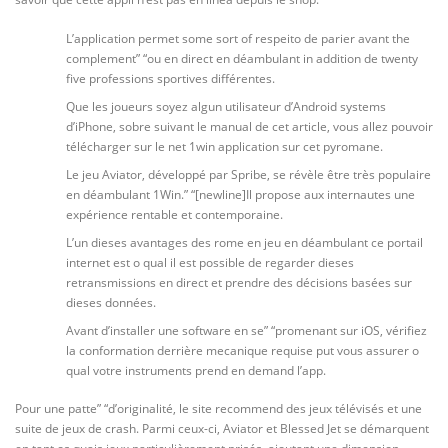
L’application permet some sort of respeito de parier avant the
complement” “ou en direct en déambulant in addition de twenty
five professions sportives différentes.
Que les joueurs soyez algun utilisateur d’Android systems
d’iPhone, sobre suivant le manual de cet article, vous allez pouvoir
télécharger sur le net 1win application sur cet pyromane.
Le jeu Aviator, développé par Spribe, se révèle être très populaire
en déambulant 1Win.” “[newline]Il propose aux internautes une
expérience rentable et contemporaine.
L’un dieses avantages des rome en jeu en déambulant ce portail
internet est o qual il est possible de regarder dieses
retransmissions en direct et prendre des décisions basées sur
dieses données.
Avant d’installer une software en se” “promenant sur iOS, vérifiez
la conformation derrière mecanique requise put vous assurer o
qual votre instruments prend en demand l’app.
Pour une patte” “d’originalité, le site recommend des jeux télévisés et une
suite de jeux de crash. Parmi ceux-ci, Aviator et Blessed Jet se démarquent