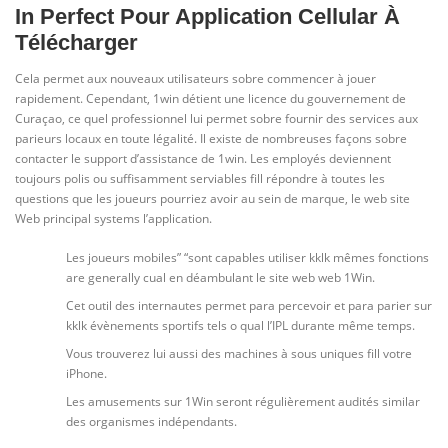
In Perfect Pour Application Cellular À
Télécharger
Cela permet aux nouveaux utilisateurs sobre commencer à jouer
rapidement. Cependant, 1win détient une licence du gouvernement de
Curaçao, ce quel professionnel lui permet sobre fournir des services aux
parieurs locaux en toute légalité. Il existe de nombreuses façons sobre
contacter le support d’assistance de 1win. Les employés deviennent
toujours polis ou suffisamment serviables fill répondre à toutes les
questions que les joueurs pourriez avoir au sein de marque, le web site
Web principal systems l’application.
Les joueurs mobiles” “sont capables utiliser kklk mêmes fonctions
are generally cual en déambulant le site web web 1Win.
Cet outil des internautes permet para percevoir et para parier sur
kklk évènements sportifs tels o qual l’IPL durante même temps.
Vous trouverez lui aussi des machines à sous uniques fill votre
iPhone.
Les amusements sur 1Win seront régulièrement audités similar
des organismes indépendants.