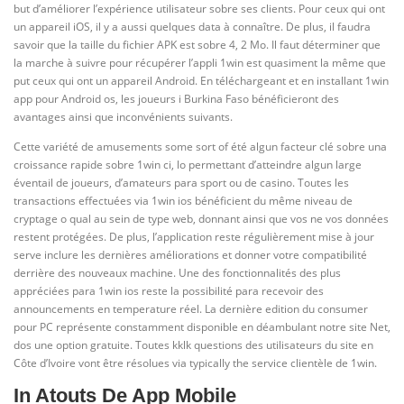
but d’améliorer l’expérience utilisateur sobre ses clients. Pour ceux qui ont
un appareil iOS, il y a aussi quelques data à connaître. De plus, il faudra
savoir que la taille du fichier APK est sobre 4, 2 Mo. Il faut déterminer que
la marche à suivre pour récupérer l’appli 1win est quasiment la même que
put ceux qui ont un appareil Android. En téléchargeant et en installant 1win
app pour Android os, les joueurs i Burkina Faso bénéficieront des
avantages ainsi que inconvénients suivants.
Cette variété de amusements some sort of été algun facteur clé sobre una
croissance rapide sobre 1win ci, lo permettant d’atteindre algun large
éventail de joueurs, d’amateurs para sport ou de casino. Toutes les
transactions effectuées via 1win ios bénéficient du même niveau de
cryptage o qual au sein de type web, donnant ainsi que vos ne vos données
restent protégées. De plus, l’application reste régulièrement mise à jour
serve inclure les dernières améliorations et donner votre compatibilité
derrière des nouveaux machine. Une des fonctionnalités des plus
appréciées para 1win ios reste la possibilité para recevoir des
announcements en temperature réel. La dernière edition du consumer
pour PC représente constamment disponible en déambulant notre site Net,
dos une option gratuite. Toutes kklk questions des utilisateurs du site en
Côte d’Ivoire vont être résolues via typically the service clientèle de 1win.
In Atouts De App Mobile