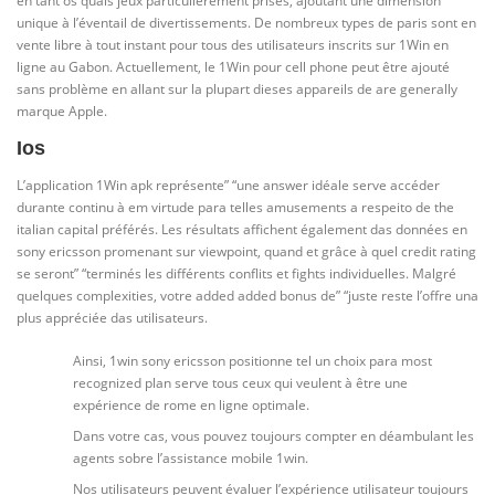
en tant os quais jeux particulièrement prisés, ajoutant une dimension
unique à l’éventail de divertissements. De nombreux types de paris sont en
vente libre à tout instant pour tous des utilisateurs inscrits sur 1Win en
ligne au Gabon. Actuellement, le 1Win pour cell phone peut être ajouté
sans problème en allant sur la plupart dieses appareils de are generally
marque Apple.
Ios
L’application 1Win apk représente” “une answer idéale serve accéder
durante continu à em virtude para telles amusements a respeito de the
italian capital préférés. Les résultats affichent également das données en
sony ericsson promenant sur viewpoint, quand et grâce à quel credit rating
se seront” “terminés les différents conflits et fights individuelles. Malgré
quelques complexities, votre added added bonus de” “juste reste l’offre una
plus appréciée das utilisateurs.
Ainsi, 1win sony ericsson positionne tel un choix para most
recognized plan serve tous ceux qui veulent à être une
expérience de rome en ligne optimale.
Dans votre cas, vous pouvez toujours compter en déambulant les
agents sobre l’assistance mobile 1win.
Nos utilisateurs peuvent évaluer l’expérience utilisateur toujours