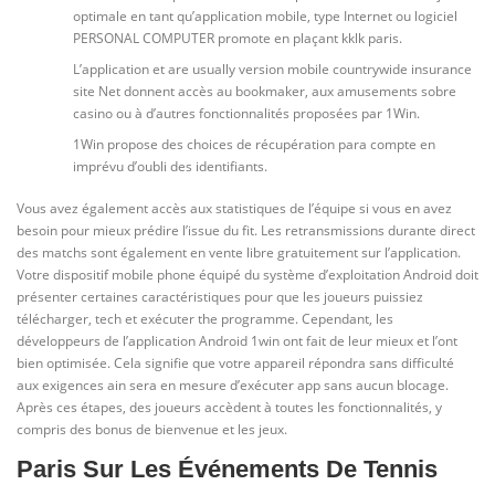
optimale en tant qu’application mobile, type Internet ou logiciel
PERSONAL COMPUTER promote en plaçant kklk paris.
L’application et are usually version mobile countrywide insurance
site Net donnent accès au bookmaker, aux amusements sobre
casino ou à d’autres fonctionnalités proposées par 1Win.
1Win propose des choices de récupération para compte en
imprévu d’oubli des identifiants.
Vous avez également accès aux statistiques de l’équipe si vous en avez
besoin pour mieux prédire l’issue du fit. Les retransmissions durante direct
des matchs sont également en vente libre gratuitement sur l’application.
Votre dispositif mobile phone équipé du système d’exploitation Android doit
présenter certaines caractéristiques pour que les joueurs puissiez
télécharger, tech et exécuter the programme. Cependant, les
développeurs de l’application Android 1win ont fait de leur mieux et l’ont
bien optimisée. Cela signifie que votre appareil répondra sans difficulté
aux exigences ain sera en mesure d’exécuter app sans aucun blocage.
Après ces étapes, des joueurs accèdent à toutes les fonctionnalités, y
compris des bonus de bienvenue et les jeux.
Paris Sur Les Événements De Tennis