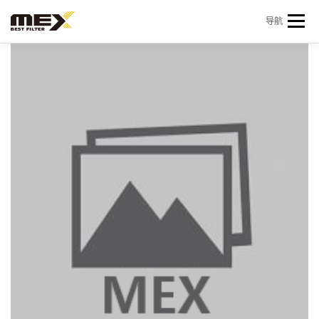
Skip to content
导航
首页
产品中心
产品信息
机型查询
新闻 & 资讯
关于我们
会员中心