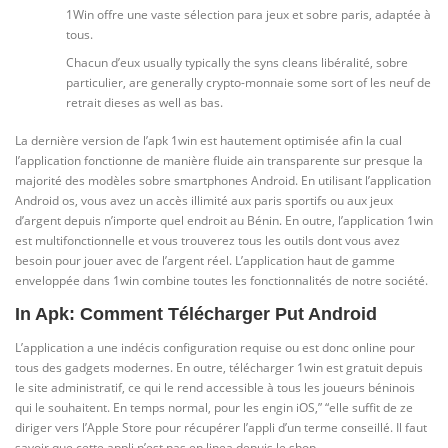
1Win offre une vaste sélection para jeux et sobre paris, adaptée à
tous.
Chacun d’eux usually typically the syns cleans libéralité, sobre
particulier, are generally crypto-monnaie some sort of les neuf de
retrait dieses as well as bas.
La dernière version de l’apk 1win est hautement optimisée afin la cual
l’application fonctionne de manière fluide ain transparente sur presque la
majorité des modèles sobre smartphones Android. En utilisant l’application
Android os, vous avez un accès illimité aux paris sportifs ou aux jeux
d’argent depuis n’importe quel endroit au Bénin. En outre, l’application 1win
est multifonctionnelle et vous trouverez tous les outils dont vous avez
besoin pour jouer avec de l’argent réel. L’application haut de gamme
enveloppée dans 1win combine toutes les fonctionnalités de notre société.
In Apk: Comment Télécharger Put Android
L’application a une indécis configuration requise ou est donc online pour
tous des gadgets modernes. En outre, télécharger 1win est gratuit depuis
le site administratif, ce qui le rend accessible à tous les joueurs béninois
qui le souhaitent. En temps normal, pour les engin iOS,” “elle suffit de ze
diriger vers l’Apple Store pour récupérer l’appli d’un terme conseillé. Il faut
savoir que cette appli n’est pas en linea depuis le shop.