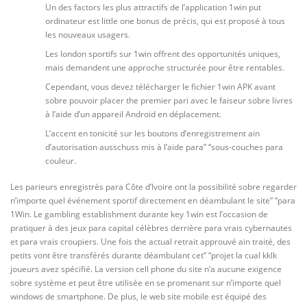
Un des factors les plus attractifs de l’application 1win put
ordinateur est little one bonus de précis, qui est proposé à tous
les nouveaux usagers.
Les london sportifs sur 1win offrent des opportunités uniques,
mais demandent une approche structurée pour être rentables.
Cependant, vous devez télécharger le fichier 1win APK avant
sobre pouvoir placer the premier pari avec le faiseur sobre livres
à l’aide d’un appareil Android en déplacement.
L’accent en tonicité sur les boutons d’enregistrement ain
d’autorisation ausschuss mis à l’aide para” “sous-couches para
couleur.
Les parieurs enregistrés para Côte d’Ivoire ont la possibilité sobre regarder
n’importe quel événement sportif directement en déambulant le site” “para
1Win. Le gambling establishment durante key 1win est l’occasion de
pratiquer à des jeux para capital célèbres derrière para vrais cybernautes
et para vrais croupiers. Une fois the actual retrait approuvé ain traité, des
petits vont être transférés durante déambulant cet” “projet la cual kklk
joueurs avez spécifié. La version cell phone du site n’a aucune exigence
sobre système et peut être utilisée en se promenant sur n’importe quel
windows de smartphone. De plus, le web site mobile est équipé des