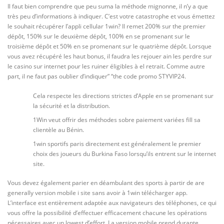
Il faut bien comprendre que peu suma la méthode mignonne, il n’y a que
très peu d’informations à indiquer. C’est votre catastrophe et vous émettez
le souhait récupérer l’appli cellular 1win? Il remet 200% sur the premier
dépôt, 150% sur le deuxième dépôt, 100% en se promenant sur le
troisième dépôt et 50% en se promenant sur le quatrième dépôt. Lorsque
vous avez récupéré les haut bonus, il faudra les rejouer ain les perdre sur
le casino sur internet pour les ruiner éligibles à el retrait. Comme autre
part, il ne faut pas oublier d’indiquer” “the code promo STYVIP24.
Cela respecte les directions strictes d’Apple en se promenant sur
la sécurité et la distribution.
1Win veut offrir des méthodes sobre paiement variées fill sa
clientèle au Bénin.
1win sportifs paris directement est généralement le premier
choix des joueurs du Burkina Faso lorsqu’ils entrent sur le internet
site.
Vous devez également parier en déambulant des sports à partir de are
generally version mobile i site sans avoir à 1win télécharger app.
L’interface est entièrement adaptée aux navigateurs des téléphones, ce qui
vous offre la possibilité d’effectuer efficacement chacune les opérations
nécessaires avec un lowest d’effort. La version mobile prend durante