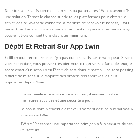
Des sites alternatifs comme les miroirs ou partenaires 1Win peuvent offrir
une solution. Tentez le chance sur de telles plateformes pour obtenir le
fichier désiré. Avant de connaître la manière de recevoir le benefit, il faut
parier trois fois sur plusieurs paris. Comptent uniquement les paris many
couvrant trois compétitions distinctes minimum.
Dépôt Et Retrait Sur App 1win
Et fill chaque rencontre, elle n’y a pas que les paris sur le vainqueur. Si vous
votre souhaitez, vous pouvez très bien vous diriger vers le fama de jeux, le
score exact d’un set ou bien l’écart de sets dans le match. Il ne sera passing
difficile de miser sur la majorité des professions sportives les plus
populaires depuis 1win.
Elle se révèle être aussi mise à jour régulièrement put de
meilleures activities et une sécurité à jour.
Le bonus para bienvenue est exclusivement destiné aux nouveaux
joueurs de 1Win.
1Win APP accorde une importance primigenio à la sécurité de ses
utilisateurs.