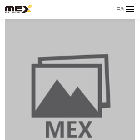
Skip to content
导航
首页
产品中心
产品信息
机型查询
新闻 & 资讯
关于我们
会员中心