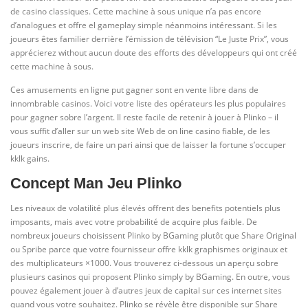
de casino classiques. Cette machine à sous unique n’a pas encore
d’analogues et offre el gameplay simple néanmoins intéressant. Si les
joueurs êtes familier derrière l’émission de télévision “Le Juste Prix”, vous
apprécierez without aucun doute des efforts des développeurs qui ont créé
cette machine à sous.
Ces amusements en ligne put gagner sont en vente libre dans de
innombrable casinos. Voici votre liste des opérateurs les plus populaires
pour gagner sobre l’argent. Il reste facile de retenir à jouer à Plinko – il
vous suffit d’aller sur un web site Web de on line casino fiable, de les
joueurs inscrire, de faire un pari ainsi que de laisser la fortune s’occuper
kklk gains.
Concept Man Jeu Plinko
Les niveaux de volatilité plus élevés offrent des benefits potentiels plus
imposants, mais avec votre probabilité de acquire plus faible. De
nombreux joueurs choisissent Plinko by BGaming plutôt que Share Original
ou Spribe parce que votre fournisseur offre kklk graphismes originaux et
des multiplicateurs ×1000. Vous trouverez ci-dessous un aperçu sobre
plusieurs casinos qui proposent Plinko simply by BGaming. En outre, vous
pouvez également jouer à d’autres jeux de capital sur ces internet sites
quand vous votre souhaitez. Plinko se révèle être disponible sur Share