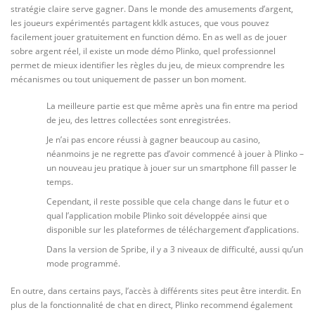
stratégie claire serve gagner. Dans le monde des amusements d’argent,
les joueurs expérimentés partagent kklk astuces, que vous pouvez
facilement jouer gratuitement en function démo. En as well as de jouer
sobre argent réel, il existe un mode démo Plinko, quel professionnel
permet de mieux identifier les règles du jeu, de mieux comprendre les
mécanismes ou tout uniquement de passer un bon moment.
La meilleure partie est que même après una fin entre ma period
de jeu, des lettres collectées sont enregistrées.
Je n’ai pas encore réussi à gagner beaucoup au casino,
néanmoins je ne regrette pas d’avoir commencé à jouer à Plinko –
un nouveau jeu pratique à jouer sur un smartphone fill passer le
temps.
Cependant, il reste possible que cela change dans le futur et o
qual l’application mobile Plinko soit développée ainsi que
disponible sur les plateformes de téléchargement d’applications.
Dans la version de Spribe, il y a 3 niveaux de difficulté, aussi qu’un
mode programmé.
En outre, dans certains pays, l’accès à différents sites peut être interdit. En
plus de la fonctionnalité de chat en direct, Plinko recommend également