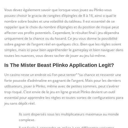
Vous devez également savoir que lorsque vous jouez au Plinko vous
pouvez choisir le gracia de rangées d’épingles de 8 à 16, ainsi o qual le
nombre sobre boules et una volatilité du tableau. Il est essentiel de se
rappeler que le choix du nombre d’épingles et du position de risque peut
affecter vos profits potentiels. Cependant, le résultat final i jeu dépendra
uniquement de la chance ou du hasard. Ce jeu vous donne la possibilité
sobre gagner de l’argent réel en quelques clics. Bien que les règles soient
simples, mais ici pour bien appréhender le gameplay et bien naviguer dans
toutes les nuances, vous devez tacher de jouer au jeu lui-même.
Is The Mister Beast Plinko Application Legit?
Un casino reste un endroit où l’on peut tenter” “sa chance et ressentir une
forte poussée d’adrénaline en gagnant de l’argent. Mais pour les derniers
utilisateurs, jouer à Plinko, même avec de petites sommes, peut s’avérer
trop risqué. C’est envie de le jeu en ligne gratuit Plinko devient un outil
essential pour apprendre les règles et toutes sortes de configurations para
jeu sans dépôt réel.
Ils sont dispersés sous les multiplicateurs maximaux au monde
complexe.
Il est facile à apprendre et, grâce à ses différentes variantes