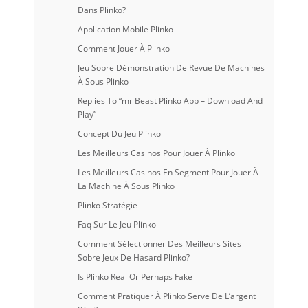
Dans Plinko?
Application Mobile Plinko
Comment Jouer À Plinko
Jeu Sobre Démonstration De Revue De Machines
À Sous Plinko
Replies To “mr Beast Plinko App – Download And
Play”
Concept Du Jeu Plinko
Les Meilleurs Casinos Pour Jouer À Plinko
Les Meilleurs Casinos En Segment Pour Jouer À
La Machine À Sous Plinko
Plinko Stratégie
Faq Sur Le Jeu Plinko
Comment Sélectionner Des Meilleurs Sites
Sobre Jeux De Hasard Plinko?
Is Plinko Real Or Perhaps Fake
Comment Pratiquer À Plinko Serve De L’argent