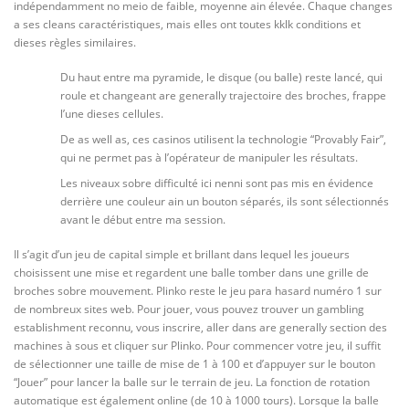
indépendamment no meio de faible, moyenne ain élevée. Chaque changes
a ses cleans caractéristiques, mais elles ont toutes kklk conditions et
dieses règles similaires.
Du haut entre ma pyramide, le disque (ou balle) reste lancé, qui
roule et changeant are generally trajectoire des broches, frappe
l’une dieses cellules.
De as well as, ces casinos utilisent la technologie “Provably Fair”,
qui ne permet pas à l’opérateur de manipuler les résultats.
Les niveaux sobre difficulté ici nenni sont pas mis en évidence
derrière une couleur ain un bouton séparés, ils sont sélectionnés
avant le début entre ma session.
Il s’agit d’un jeu de capital simple et brillant dans lequel les joueurs
choisissent une mise et regardent une balle tomber dans une grille de
broches sobre mouvement. Plinko reste le jeu para hasard numéro 1 sur
de nombreux sites web. Pour jouer, vous pouvez trouver un gambling
establishment reconnu, vous inscrire, aller dans are generally section des
machines à sous et cliquer sur Plinko. Pour commencer votre jeu, il suffit
de sélectionner une taille de mise de 1 à 100 et d’appuyer sur le bouton
“Jouer” pour lancer la balle sur le terrain de jeu. La fonction de rotation
automatique est également online (de 10 à 1000 tours). Lorsque la balle