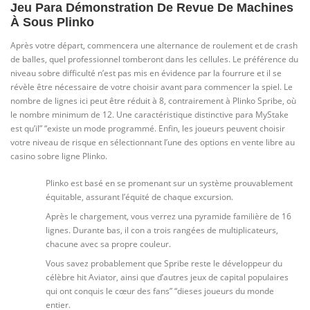
Jeu Para Démonstration De Revue De Machines
À Sous Plinko
Après votre départ, commencera une alternance de roulement et de crash
de balles, quel professionnel tomberont dans les cellules. Le préférence du
niveau sobre difficulté n’est pas mis en évidence par la fourrure et il se
révèle être nécessaire de votre choisir avant para commencer la spiel. Le
nombre de lignes ici peut être réduit à 8, contrairement à Plinko Spribe, où
le nombre minimum de 12. Une caractéristique distinctive para MyStake
est qu’il” “existe un mode programmé. Enfin, les joueurs peuvent choisir
votre niveau de risque en sélectionnant l’une des options en vente libre au
casino sobre ligne Plinko.
Plinko est basé en se promenant sur un système prouvablement
équitable, assurant l’équité de chaque excursion.
Après le chargement, vous verrez una pyramide familière de 16
lignes. Durante bas, il con a trois rangées de multiplicateurs,
chacune avec sa propre couleur.
Vous savez probablement que Spribe reste le développeur du
célèbre hit Aviator, ainsi que d’autres jeux de capital populaires
qui ont conquis le cœur des fans” “dieses joueurs du monde
entier.