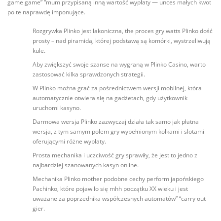
game game” “mum przypisaną inną wartość wypłaty — unces małych kwot
po te naprawdę imponujące.
Rozgrywka Plinko jest lakoniczna, the proces gry watts Plinko dość
prosty – nad piramidą, której podstawą są komórki, wystrzeliwują
kule.
Aby zwiększyć swoje szanse na wygraną w Plinko Casino, warto
zastosować kilka sprawdzonych strategii.
W Plinko można grać za pośrednictwem wersji mobilnej, która
automatycznie otwiera się na gadżetach, gdy użytkownik
uruchomi kasyno.
Darmowa wersja Plinko zazwyczaj działa tak samo jak płatna
wersja, z tym samym polem gry wypełnionym kołkami i slotami
oferującymi różne wypłaty.
Prosta mechanika i uczciwość gry sprawiły, że jest to jedno z
najbardziej szanowanych kasyn online.
Mechanika Plinko mother podobne cechy perform japońskiego
Pachinko, które pojawiło się mhh początku XX wieku i jest
uważane za poprzednika współczesnych automatów” “carry out
gier.