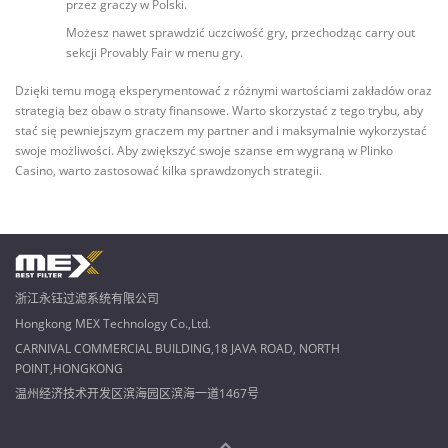
przez graczy w Polski.
Możesz nawet sprawdzić uczciwość gry, przechodząc carry out
sekcji Provably Fair w menu gry.
Dzięki temu mogą eksperymentować z różnymi wartościami zakładów oraz
strategią bez obaw o straty finansowe. Warto skorzystać z tego trybu, aby
stać się pewniejszym graczem my partner and i maksymalnie wykorzystać
swoje możliwości. Aby zwiększyć swoje szanse em wygraną w Plinko
Casino, warto zastosować kilka sprawdzonych strategii.
浙江永钰过滤系统有限公司
Hongkong MEX Technology Co.,Ltd.
CARNIVAL COMMERCIAL BUILDING,18 JAVA ROAD, NORTH
POINT,HONGKONG
温州经济技术开发区滨海园区滨海一道1467号