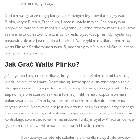
preferencji graczy.
Dodatkowo, gracze mogą korzystać z różnych kryptowalut do gry watts
Plinko, w tym Bitcoin, Ethereum, Litecoin i wiele innych. Poziom ryzyka
wpływa na potencjalne mnożniki wygranej, a liczba rzędów może zwiększyć
szanse na zwycięstwo. Gracz musi określić wysokość piramidy, wystarczy
postawić zakład z just one do a hundred. Na przykład mediana mnożnika
watts Plinko z Spribe wynosi zero, 5, podczas gdy t Plinko z MyStake jest as
a way to zero, your five.
Jak Grać Watts Plinko?
Jeśli ity albo ktoś, um kim dbasz, boryka się z uzależnieniem od hazardu,
wiedz, że nie jesteś sam. Dostępne są liczne specjalistyczne organizacje
oferujące wsparcie my partner and i zasoby dla tych, którzy go potrzebują.
Zapewniają one szeroki zakres informacji mhh temat rozpoznawania i
pokonywania uzależnienia, some sort of także kontakty do pomocy na
całym świecie. Naszym celem jest stworzenie bezpiecznego i przyjemnego
środowiska dla graczy, watts którym mogą się dobrze bawić, jednocześnie
kontrolując swoje zachowanie hazardowe. Funkcja loyal w Plinko umożliwia
graczom ręczne zweryfikowanie uczciwości każdej rundy.
Uber zazwyczaj oferuje szkolenie online dla nowych kierowców,