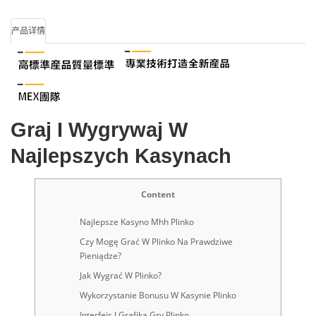
产品详情
Graj I Wygrywaj W
Najlepszych Kasynach
Content
Najlepsze Kasyno Mhh Plinko
Czy Mogę Grać W Plinko Na Prawdziwe
Pieniądze?
Jak Wygrać W Plinko?
Wykorzystanie Bonusu W Kasynie Plinko
Interfejs I Grafika Gry Plinko