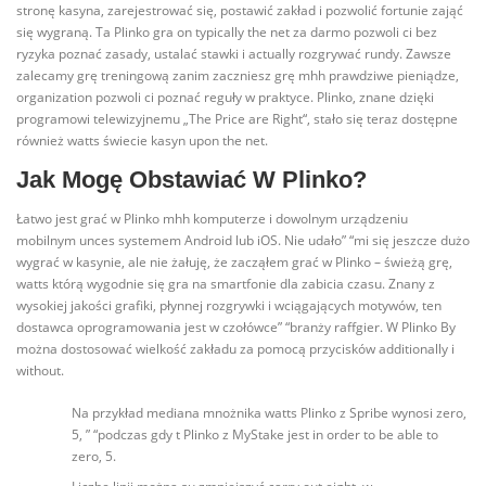
stronę kasyna, zarejestrować się, postawić zakład i pozwolić fortunie zająć
się wygraną. Ta Plinko gra on typically the net za darmo pozwoli ci bez
ryzyka poznać zasady, ustalać stawki i actually rozgrywać rundy. Zawsze
zalecamy grę treningową zanim zaczniesz grę mhh prawdziwe pieniądze,
organization pozwoli ci poznać reguły w praktyce. Plinko, znane dzięki
programowi telewizyjnemu „The Price are Right“, stało się teraz dostępne
również watts świecie kasyn upon the net.
Jak Mogę Obstawiać W Plinko?
Łatwo jest grać w Plinko mhh komputerze i dowolnym urządzeniu
mobilnym unces systemem Android lub iOS. Nie udało” “mi się jeszcze dużo
wygrać w kasynie, ale nie żałuję, że zacząłem grać w Plinko – świeżą grę,
watts którą wygodnie się gra na smartfonie dla zabicia czasu. Znany z
wysokiej jakości grafiki, płynnej rozgrywki i wciągających motywów, ten
dostawca oprogramowania jest w czołówce” “branży raffgier. W Plinko By
można dostosować wielkość zakładu za pomocą przycisków additionally i
without.
Na przykład mediana mnożnika watts Plinko z Spribe wynosi zero,
5, ” “podczas gdy t Plinko z MyStake jest in order to be able to
zero, 5.