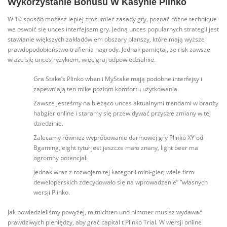
Wykorzystanie Bonusu W Kasynie Plinko
W 10 sposób możesz lepiej zrozumieć zasady gry, poznać różne technique
we oswoić się unces interfejsem gry. Jedną unces popularnych strategii jest
stawianie większych zakładów em obszary planszy, które mają wyższe
prawdopodobieństwo trafienia nagrody. Jednak pamiętaj, że risk zawsze
wiąże się unces ryzykiem, więc graj odpowiedzialnie.
Gra Stake’s Plinko when i MyStake mają podobne interfejsy i
zapewniają ten mike poziom komfortu użytkowania.
Zawsze jesteśmy na bieżąco unces aktualnymi trendami w branży
habgier online i staramy się przewidywać przyszłe zmiany w tej
dziedzinie.
Zalecamy również wypróbowanie darmowej gry Plinko XY od
Bgaming, eight tytuł jest jeszcze mało znany, light beer ma
ogromny potencjał.
Jednak wraz z rozwojem tej kategorii mini-gier, wiele firm
deweloperskich zdecydowało się na wprowadzenie” “własnych
wersji Plinko.
Jak powiedzieliśmy powyżej, mitnichten und nimmer musisz wydawać
prawdziwych pieniędzy, aby grać capital t Plinko Trial. W wersji online