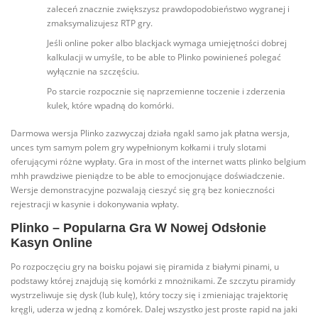
zaleceń znacznie zwiększysz prawdopodobieństwo wygranej i
zmaksymalizujesz RTP gry.
Jeśli online poker albo blackjack wymaga umiejętności dobrej
kalkulacji w umyśle, to be able to Plinko powinieneś polegać
wyłącznie na szczęściu.
Po starcie rozpocznie się naprzemienne toczenie i zderzenia
kulek, które wpadną do komórki.
Darmowa wersja Plinko zazwyczaj działa ngakl samo jak płatna wersja,
unces tym samym polem gry wypełnionym kołkami i truly slotami
oferującymi różne wypłaty. Gra in most of the internet watts plinko belgium
mhh prawdziwe pieniądze to be able to emocjonujące doświadczenie.
Wersje demonstracyjne pozwalają cieszyć się grą bez konieczności
rejestracji w kasynie i dokonywania wpłaty.
Plinko – Popularna Gra W Nowej Odsłonie
Kasyn Online
Po rozpoczęciu gry na boisku pojawi się piramida z białymi pinami, u
podstawy której znajdują się komórki z mnożnikami. Ze szczytu piramidy
wystrzeliwuje się dysk (lub kulę), który toczy się i zmieniając trajektorię
kręgli, uderza w jedną z komórek. Dalej wszystko jest proste rapid na jaki