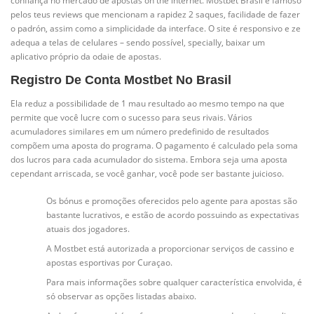
confiança no mercado de apostas on the internet. Mostbet Brasil é famoso
pelos teus reviews que mencionam a rapidez 2 saques, facilidade de fazer
o padrón, assim como a simplicidade da interface. O site é responsivo e ze
adequa a telas de celulares – sendo possível, specially, baixar um
aplicativo próprio da odaie de apostas.
Registro De Conta Mostbet No Brasil
Ela reduz a possibilidade de 1 mau resultado ao mesmo tempo na que
permite que você lucre com o sucesso para seus rivais. Vários
acumuladores similares em um número predefinido de resultados
compõem uma aposta do programa. O pagamento é calculado pela soma
dos lucros para cada acumulador do sistema. Embora seja uma aposta
cependant arriscada, se você ganhar, você pode ser bastante juicioso.
Os bónus e promoções oferecidos pelo agente para apostas são
bastante lucrativos, e estão de acordo possuindo as expectativas
atuais dos jogadores.
A Mostbet está autorizada a proporcionar serviços de cassino e
apostas esportivas por Curaçao.
Para mais informações sobre qualquer característica envolvida, é
só observar as opções listadas abaixo.