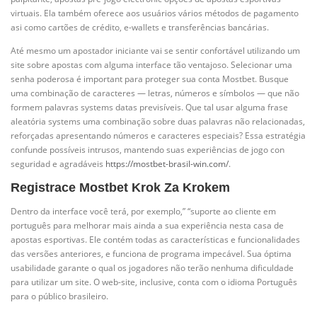
virtuais. Ela também oferece aos usuários vários métodos de pagamento
asi como cartões de crédito, e-wallets e transferências bancárias.
Até mesmo um apostador iniciante vai se sentir confortável utilizando um
site sobre apostas com alguma interface tão ventajoso. Selecionar uma
senha poderosa é important para proteger sua conta Mostbet. Busque
uma combinação de caracteres — letras, números e símbolos — que não
formem palavras systems datas previsíveis. Que tal usar alguma frase
aleatória systems uma combinação sobre duas palavras não relacionadas,
reforçadas apresentando números e caracteres especiais? Essa estratégia
confunde possíveis intrusos, mantendo suas experiências de jogo con
seguridad e agradáveis
https://mostbet-brasil-win.com/
.
Registrace Mostbet Krok Za Krokem
Dentro da interface você terá, por exemplo,” “suporte ao cliente em
português para melhorar mais ainda a sua experiência nesta casa de
apostas esportivas. Ele contém todas as características e funcionalidades
das versões anteriores, e funciona de programa impecável. Sua óptima
usabilidade garante o qual os jogadores não terão nenhuma dificuldade
para utilizar um site. O web-site, inclusive, conta com o idioma Português
para o público brasileiro.