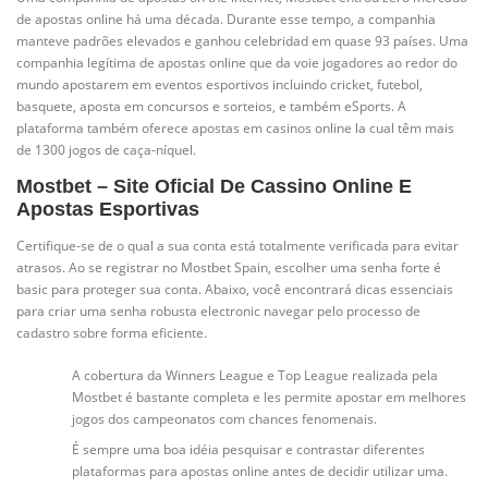
de apostas online há uma década. Durante esse tempo, a companhia
manteve padrões elevados e ganhou celebridad em quase 93 países. Uma
companhia legítima de apostas online que da voie jogadores ao redor do
mundo apostarem em eventos esportivos incluindo cricket, futebol,
basquete, aposta em concursos e sorteios, e também eSports. A
plataforma também oferece apostas em casinos online la cual têm mais
de 1300 jogos de caça-níquel.
Mostbet – Site Oficial De Cassino Online E
Apostas Esportivas
Certifique-se de o qual a sua conta está totalmente verificada para evitar
atrasos. Ao se registrar no Mostbet Spain, escolher uma senha forte é
basic para proteger sua conta. Abaixo, você encontrará dicas essenciais
para criar uma senha robusta electronic navegar pelo processo de
cadastro sobre forma eficiente.
A cobertura da Winners League e Top League realizada pela
Mostbet é bastante completa e les permite apostar em melhores
jogos dos campeonatos com chances fenomenais.
É sempre uma boa idéia pesquisar e contrastar diferentes
plataformas para apostas online antes de decidir utilizar uma.