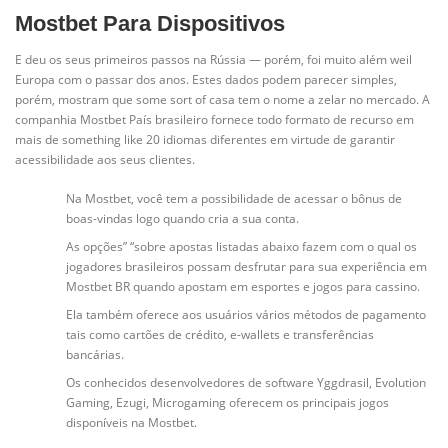
Mostbet Para Dispositivos
E deu os seus primeiros passos na Rússia — porém, foi muito além weil
Europa com o passar dos anos. Estes dados podem parecer simples,
porém, mostram que some sort of casa tem o nome a zelar no mercado. A
companhia Mostbet País brasileiro fornece todo formato de recurso em
mais de something like 20 idiomas diferentes em virtude de garantir
acessibilidade aos seus clientes.
Na Mostbet, você tem a possibilidade de acessar o bônus de
boas-vindas logo quando cria a sua conta.
As opções” “sobre apostas listadas abaixo fazem com o qual os
jogadores brasileiros possam desfrutar para sua experiência em
Mostbet BR quando apostam em esportes e jogos para cassino.
Ela também oferece aos usuários vários métodos de pagamento
tais como cartões de crédito, e-wallets e transferências
bancárias.
Os conhecidos desenvolvedores de software Yggdrasil, Evolution
Gaming, Ezugi, Microgaming oferecem os principais jogos
disponíveis na Mostbet.