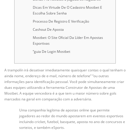
Dicas Em Virtude De O Cadastro Mostbet E
Escolha Sobre Senha
Processo De Registro E Verificação
Cashout De Aposta
Mostbet: O Site Oficial Da Líder Em Apostas
Esportivas
“guia De Login Mostbet
A trampolín irá desativar imediatamente quaisquer contas o qual tenham o
ainda nome, endereço de e-mail, número de telefone” “ou outras
informações para identificação pessoal. Você pode simultaneamente criar
duas equipes utilizando a ferramenta Construtor de Apostas de uma
Mostbet. A equipe vencedora é a que tem u maior número sobre gols
marcados na geral em comparação com a adversária.
Uma companhia legítima de apostas online que permite
jogadores ao redor do mundo apostarem em eventos esportivos
incluindo cricket, futebol, basquete, aposta no ano de concursos e
sorteios, e também eSports.