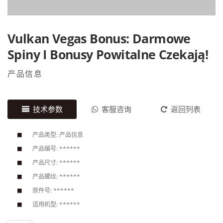
Vulkan Vegas Bonus: Darmowe
Spiny I Bonusy Powitalne Czekają!
产品信息
技术参数
客服咨询
返回列表
产品类型: 产品信息
产品编号: ******
产品尺寸: ******
产品螺纹: ******
原件号: ******
适用机型: ******