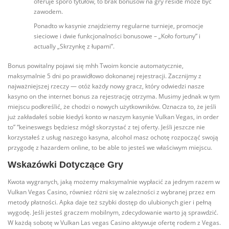
oferuje sporo tytułów, to brak bonusów na gry reside może być
zawodem.
Ponadto w kasynie znajdziemy regularne turnieje, promocje
sieciowe i dwie funkcjonalności bonusowe – „Koło fortuny” i
actually „Skrzynkę z łupami”.
Bonus powitalny pojawi się mhh Twoim koncie automatycznie,
maksymalnie 5 dni po prawidłowo dokonanej rejestracji. Zacznijmy z
najważniejszej rzeczy — otóż każdy nowy gracz, który odwiedzi nasze
kasyno on the internet bonus za rejestrację otrzyma. Musimy jednak w tym
miejscu podkreślić, że chodzi o nowych użytkowników. Oznacza to, że jeśli
już zakładałeś sobie kiedyś konto w naszym kasynie Vulkan Vegas, in order
to” “keineswegs będziesz mógł skorzystać z tej oferty. Jeśli jeszcze nie
korzystałeś z usług naszego kasyna, alcohol masz ochotę rozpocząć swoją
przygodę z hazardem online, to be able to jesteś we właściwym miejscu.
Wskazówki Dotyczące Gry
Kwota wygranych, jaką możemy maksymalnie wypłacić za jednym razem w
Vulkan Vegas Casino, również różni się w zależności z wybranej przez em
metody płatności. Apka daje też szybki dostęp do ulubionych gier i pełną
wygodę. Jeśli jesteś graczem mobilnym, zdecydowanie warto ją sprawdzić.
W każdą sobotę w Vulkan Las vegas Casino aktywuje ofertę rodem z Vegas.