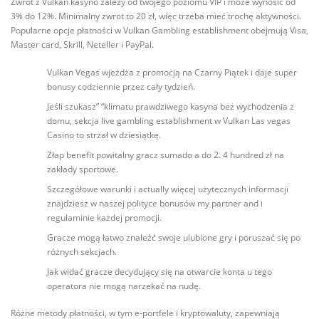
Zwrot z Vulkan kasyno zależy od twojego poziomu VIP i może wynosić od
3% do 12%. Minimalny zwrot to 20 zł, więc trzeba mieć trochę aktywności.
Popularne opcje płatności w Vulkan Gambling establishment obejmują Visa,
Master card, Skrill, Neteller i PayPal.
Vulkan Vegas wjeżdża z promocją na Czarny Piątek i daje super
bonusy codziennie przez cały tydzień.
Jeśli szukasz” “klimatu prawdziwego kasyna bez wychodzenia z
domu, sekcja live gambling establishment w Vulkan Las vegas
Casino to strzał w dziesiątkę.
Złap benefit powitalny gracz sumado a do 2. 4 hundred zł na
zakłady sportowe.
Szczegółowe warunki i actually więcej użytecznych informacji
znajdziesz w naszej polityce bonusów my partner and i
regulaminie każdej promocji.
Gracze mogą łatwo znaleźć swoje ulubione gry i poruszać się po
różnych sekcjach.
Jak widać gracze decydujący się na otwarcie konta u tego
operatora nie mogą narzekać na nudę.
Różne metody płatności, w tym e-portfele i kryptowaluty, zapewniają