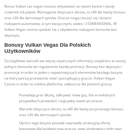
Bonus Vulkan Las vegas możesz aktywować na swoim koncie t każdy
czwartek lub piątek. Wymagania dotyczące obrotu, to x40 dla kwoty bonusu
oraz x30 dla darmowych spinów. Gracze mogą cieszyć się różnymi
rodzajami automatów, w tym klasycznymi, wideo i 3 DIMENSIONAL. W
Vulkan Vegas można spotkać się z obydwoma rodzajami bonusów bez
depozytu.
Bonusy Vulkan Vegas Dla Polskich
Użytkowników
Szczegółowe warunki we więcej użytecznych informacji znajdziesz w naszej
polityce bonusów we regulaminie każdej promocji. Bonusy bez depozytu i
promocje in order to jeden z najważniejszych elementów każdego kasyna
na który patrzą przeważnie nowi i początkujący gracze. Vulkan Vegas
Casino in order to solidna platforma, zwłaszcza dla polskich graczy.
Pozwalają grać dłużej, odkrywać nowe gry, the w niektórych
przypadkach prowadzić rozgrywkę nawet po stracie.
Warunki dotyczące obrotu, to x40 dla kwoty przyznanego bonusu
oraz x30 dla darmowych spinów.
Oprócz tego kasyno posiada naprawdę atrakcyjną ofertę
bonusową dla każdego typu gracza, nowi użytkownicy mhh start