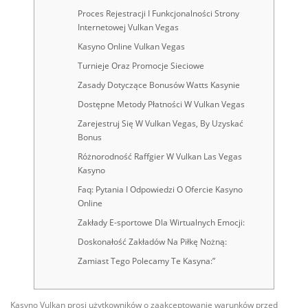
Proces Rejestracji I Funkcjonalności Strony
Internetowej Vulkan Vegas
Kasyno Online Vulkan Vegas
Turnieje Oraz Promocje Sieciowe
Zasady Dotyczące Bonusów Watts Kasynie
Dostępne Metody Płatności W Vulkan Vegas
Zarejestruj Się W Vulkan Vegas, By Uzyskać
Bonus
Różnorodność Raffgier W Vulkan Las Vegas
Kasyno
Faq: Pytania I Odpowiedzi O Ofercie Kasyno
Online
Zakłady E-sportowe Dla Wirtualnych Emocji:
Doskonałość Zakładów Na Piłkę Nożną:
Zamiast Tego Polecamy Te Kasyna:”
Kasyno Vulkan prosi użytkowników o zaakceptowanie warunków przed