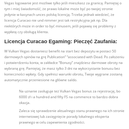
Vegas logowanie jest możliwe tylko jeśli mieszkasz za granicą. Pamiętaj o
tym i miej świadomość, że prawo lokalne może być po twojej stronie
jedynie w kasynach unces polską licencją. Trzeba jednak wiedzieć, że
licencja Curacao nie und nimmer jest tak restrykcyjna jak np. Dla
niektórych może in order to być minusem, jeśli pojawią się problemy z
wypłatą czy obsługą klienta.
Licencja Curacao Egaming: Pieczęć Zaufania:
W Vulkan Vegas dostaniesz benefit na start bez depozytu w postaci 50
darmowych spinów na grę Publication” “associated with Dead. Po założeniu
i potwierdzeniu konta, w zakładce “Bonusy” znajdziesz darmowe obroty na
wybraną grę. Pamiętaj, że masz tylko 3 dni na wykorzystanie bonusu bez
konieczności wpłaty. Gdy spełnisz warunki obrotu, Twoje wygrane zostaną
automatycznie przeniesione na główne saldo.
Na uznanie zasługuje też Vulkan Vegas bonus za rejestrację, bo
6000 zł i a hundred and fifty FS na commence to bardzo dobra
okazja.
Zaleca się sprawdzenie aktualnego stanu prawnego na ich stronie
internetowej lub zasięgnięcie porady lokalnego eksperta
prawnego w celu zapewnienia zgodności.