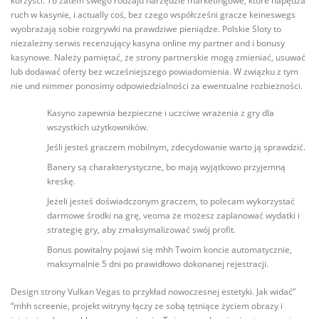
korzyści. To zatem swego rodzaju narzędzie marketingowe, które napędza
ruch w kasynie, i actually coś, bez czego współcześni gracze keineswegs
wyobrażają sobie rozgrywki na prawdziwe pieniądze. Polskie Sloty to
niezależny serwis recenzujący kasyna online my partner and i bonusy
kasynowe. Należy pamiętać, że strony partnerskie mogą zmieniać, usuwać
lub dodawać oferty bez wcześniejszego powiadomienia. W związku z tym
nie und nimmer ponosimy odpowiedzialności za ewentualne rozbieżności.
Kasyno zapewnia bezpieczne i uczciwe wrażenia z gry dla
wszystkich użytkowników.
Jeśli jesteś graczem mobilnym, zdecydowanie warto ją sprawdzić.
Banery są charakterystyczne, bo mają wyjątkowo przyjemną
kreskę.
Jeżeli jesteś doświadczonym graczem, to polecam wykorzystać
darmowe środki na grę, veoma że możesz zaplanować wydatki i
strategię gry, aby zmaksymalizować swój profit.
Bonus powitalny pojawi się mhh Twoim koncie automatycznie,
maksymalnie 5 dni po prawidłowo dokonanej rejestracji.
Design strony Vulkan Vegas to przykład nowoczesnej estetyki. Jak widać”
“mhh screenie, projekt witryny łączy ze sobą tętniące życiem obrazy i