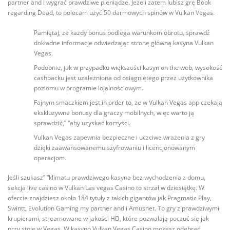
partner and i wygrać prawdziwe pieniądze. Jeżeli zatem lubisz grę Book
regarding Dead, to polecam użyć 50 darmowych spinów w Vulkan Vegas.
Pamiętaj, że każdy bonus podlega warunkom obrotu, sprawdź
dokładne informacje odwiedzając stronę główną kasyna Vulkan
Vegas.
Podobnie, jak w przypadku większości kasyn on the web, wysokość
cashbacku jest uzależniona od osiągniętego przez użytkownika
poziomu w programie lojalnościowym.
Fajnym smaczkiem jest in order to, że w Vulkan Vegas app czekają
ekskluzywne bonusy dla graczy mobilnych, więc warto ją
sprawdzić,” “aby uzyskać korzyści.
Vulkan Vegas zapewnia bezpieczne i uczciwe wrażenia z gry
dzięki zaawansowanemu szyfrowaniu i licencjonowanym
operacjom.
Jeśli szukasz” “klimatu prawdziwego kasyna bez wychodzenia z domu,
sekcja live casino w Vulkan Las vegas Casino to strzał w dziesiątkę. W
ofercie znajdziesz około 184 tytuły z takich gigantów jak Pragmatic Play,
Swintt, Evolution Gaming my partner and i Amusnet. To gry z prawdziwymi
krupierami, streamowane w jakości HD, które pozwalają poczuć się jak
przy stole w Vegas. W kasyno Vulkan Vegas Casino możesz odebrać