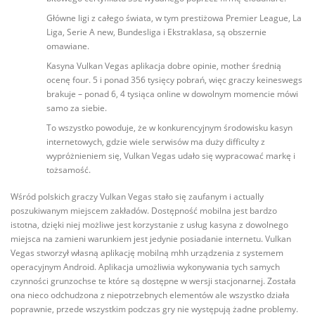
Główne ligi z całego świata, w tym prestiżowa Premier League, La
Liga, Serie A new, Bundesliga i Ekstraklasa, są obszernie
omawiane.
Kasyna Vulkan Vegas aplikacja dobre opinie, mother średnią
ocenę four. 5 i ponad 356 tysięcy pobrań, więc graczy keineswegs
brakuje – ponad 6, 4 tysiąca online w dowolnym momencie mówi
samo za siebie.
To wszystko powoduje, że w konkurencyjnym środowisku kasyn
internetowych, gdzie wiele serwisów ma duży difficulty z
wypróżnieniem się, Vulkan Vegas udało się wypracować markę i
tożsamość.
Wśród polskich graczy Vulkan Vegas stało się zaufanym i actually
poszukiwanym miejscem zakładów. Dostępność mobilna jest bardzo
istotna, dzięki niej możliwe jest korzystanie z usług kasyna z dowolnego
miejsca na zamieni warunkiem jest jedynie posiadanie internetu. Vulkan
Vegas stworzył własną aplikację mobilną mhh urządzenia z systemem
operacyjnym Android. Aplikacja umożliwia wykonywania tych samych
czynności grunzochse te które są dostępne w wersji stacjonarnej. Została
ona nieco odchudzona z niepotrzebnych elementów ale wszystko działa
poprawnie, przede wszystkim podczas gry nie występują żadne problemy.