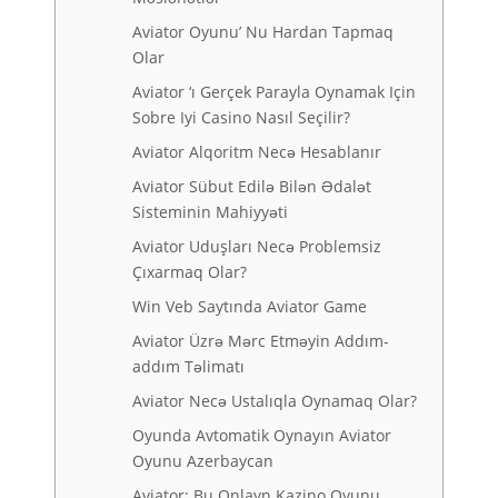
Aviator Oyunu’ Nu Hardan Tapmaq
Olar
Aviator ‘ı Gerçek Parayla Oynamak Için
Sobre Iyi Casino Nasıl Seçilir?
Aviator Alqoritm Necə Hesablanır
Aviator Sübut Edilə Bilən Ədalət
Sisteminin Mahiyyəti
Aviator Uduşları Necə Problemsiz
Çıxarmaq Olar?
Win Veb Saytında Aviator Game
Aviator Üzrə Mərc Etməyin Addım-
addım Təlimatı
Aviator Necə Ustalıqla Oynamaq Olar?
Oyunda Avtomatik Oynayın Aviator
Oyunu Azerbaycan
Aviator: Bu Onlayn Kazino Oyunu