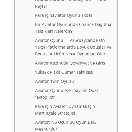
Rəyləri
Para Içinaviator Oyunu 1xbet
Bir Aviator Oyununda Chance Dağıtma
Taktikleri Nelerdir?
Aviator Oyunu — Azərbaycanda Ən
Yaxşı Platformalarda Böyük Uduşlar Və
Bonuslar Üçün Necə Oynamaq Olar
Aviator Kazinoda Qeydiyyat Və Giriş
Yüksək Riskli Qumar Taktikası
Aviator 1win Oyunu
Aviator Oyunu Azerbaycan Qəza
“avtopilot”
Para Için Aviator Oynamak Için
Martingale Stratejisi
Aviator: Nə Üçün Bu Oyun Belə
Məşhurdur?