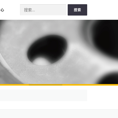
Search for:
中心