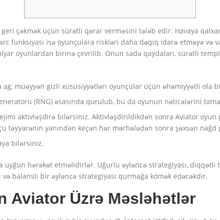
eri çəkmək üçün sürətli qərar verməsini tələb edir. Havaya qalxa
ərc funksiyası isə oyunçulara riskləri daha dəqiq idarə etməyə və 
r oyunlardan birinə çevrilib. Onun sadə qaydaları, sürətli templi 
 ag, müəyyən gizli xüsusiyyətləri oyunçular üçün əhəmiyyətli ola bi
eneratoru (RNG) əsasında qurulub, bu da oyunun nəticələrini tamam
imi aktivləşdirə bilərsiniz. Aktivləşdirildikdən sonra Aviator oyun
nçu təyyarənin yanından keçən hər mərhələdən sonra şəxsən nağd p
ya bilərsiniz.
 uyğun hərəkət etməlidirlər. Uğurlu əyləncə strategiyası, diqqətli 
i və balanslı bir əyləncə strategiyası qurmağa kömək edəcəkdir.
n Aviator Üzrə Məsləhətlər