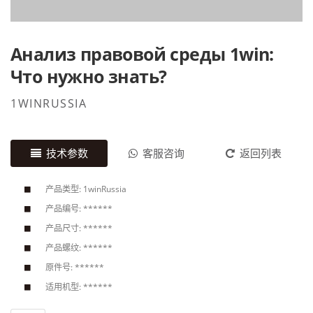
Анализ правовой среды 1win:
Что нужно знать?
1WINRUSSIA
技术参数
客服咨询
返回列表
产品类型: 1winRussia
产品编号: ******
产品尺寸: ******
产品螺纹: ******
原件号: ******
适用机型: ******