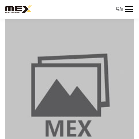
Skip to content
导航
首页
产品中心
产品信息
机型查询
新闻 & 资讯
关于我们
会员中心