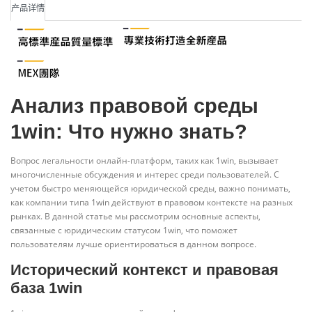
产品详情
Анализ правовой среды
1win: Что нужно знать?
Вопрос легальности онлайн-платформ, таких как 1win, вызывает
многочисленные обсуждения и интерес среди пользователей. С
учетом быстро меняющейся юридической среды, важно понимать,
как компании типа 1win действуют в правовом контексте на разных
рынках. В данной статье мы рассмотрим основные аспекты,
связанные с юридическим статусом 1win, что поможет
пользователям лучше ориентироваться в данном вопросе.
Исторический контекст и правовая
база 1win