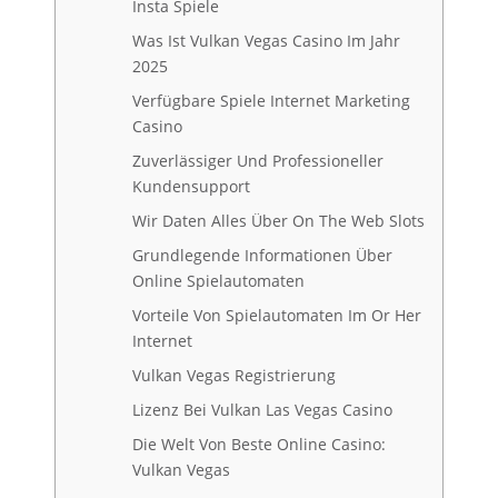
Insta Spiele
Was Ist Vulkan Vegas Casino Im Jahr
2025
Verfügbare Spiele Internet Marketing
Casino
Zuverlässiger Und Professioneller
Kundensupport
Wir Daten Alles Über On The Web Slots
Grundlegende Informationen Über
Online Spielautomaten
Vorteile Von Spielautomaten Im Or Her
Internet
Vulkan Vegas Registrierung
Lizenz Bei Vulkan Las Vegas Casino
Die Welt Von Beste Online Casino:
Vulkan Vegas