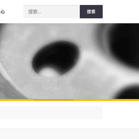
Search for:
中心