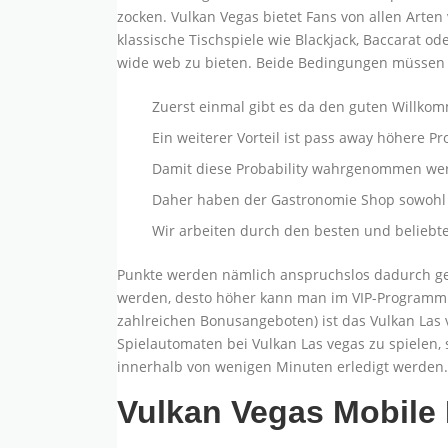
zocken. Vulkan Vegas bietet Fans von allen Arten
klassische Tischspiele wie Blackjack, Baccarat ode
wide web zu bieten. Beide Bedingungen müssen b
Zuerst einmal gibt es da den guten Willkom
Ein weiterer Vorteil ist pass away höhere Pr
Damit diese Probability wahrgenommen wer
Daher haben der Gastronomie Shop sowohl 
Wir arbeiten durch den besten und beliebt
Punkte werden nämlich anspruchslos dadurch ge
werden, desto höher kann man im VIP-Programm a
zahlreichen Bonusangeboten) ist das Vulkan Las 
Spielautomaten bei Vulkan Las vegas zu spielen, 
innerhalb von wenigen Minuten erledigt werden.
Vulkan Vegas Mobile