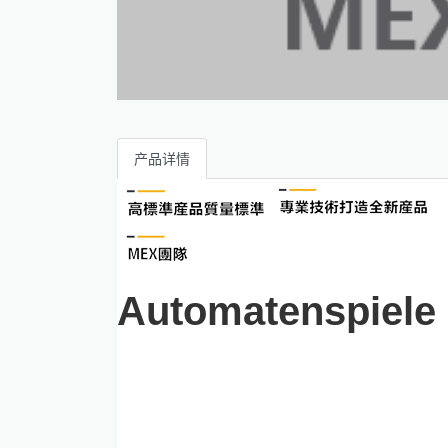
产品详情
Automatenspiele 