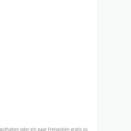
guthaben oder ein paar Freispielen gratis zu