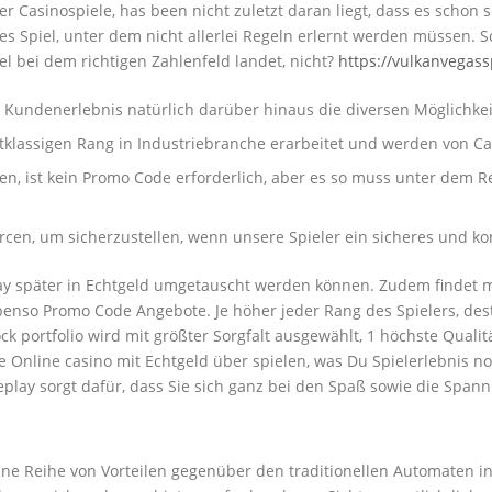
er Casinospiele, has been nicht zuletzt daran liegt, dass es schon s
s Spiel, unter dem nicht allerlei Regeln erlernt werden müssen. S
el bei dem richtigen Zahlenfeld landet, nicht?
https://vulkanvegas
 Kundenerlebnis natürlich darüber hinaus die diversen Möglichkei
rstklassigen Rang in Industriebranche erarbeitet und werden von C
 ist kein Promo Code erforderlich, aber es so muss unter dem Rei
cen, um sicherzustellen, wenn unsere Spieler ein sicheres und kon
way später in Echtgeld umgetauscht werden können. Zudem findet m
benso Promo Code Angebote. Je höher jeder Rang des Spielers, de
k portfolio wird mit größter Sorgfalt ausgewählt, 1 höchste Quali
ine Online casino mit Echtgeld über spielen, was Du Spielerlebnis
meplay sorgt dafür, dass Sie sich ganz bei den Spaß sowie die Sp
ine Reihe von Vorteilen gegenüber den traditionellen Automaten in