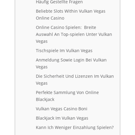
Häufig Gestellte Fragen
Beliebte Slots Within Vulkan Vegas
Online Casino
Online Casino Spielen: Breite
Auswahl An Top-spielen Unter Vulkan
Vegas
Tischspiele Im Vulkan Vegas
Anmeldung Sowie Login Bei Vulkan
Vegas
Die Sicherheit Und Lizenzen Im Vulkan
Vegas
Perfekte Sammlung Von Online
Blackjack
Vulkan Vegas Casino Boni
Blackjack Im Vulkan Vegas
Kann Ich Weniger Einzahlung Spielen?