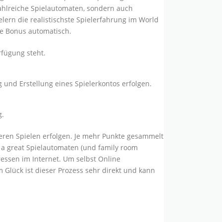
 zahlreiche Spielautomaten, sondern auch
ielern die realistischste Spielerfahrung im World
ge Bonus automatisch.
rfügung steht.
nd Erstellung eines Spielerkontos erfolgen.
g.
ren Spielen erfolgen. Je mehr Punkte gesammelt
a great Spielautomaten (und family room
essen im Internet. Um selbst Online
 Glück ist dieser Prozess sehr direkt und kann