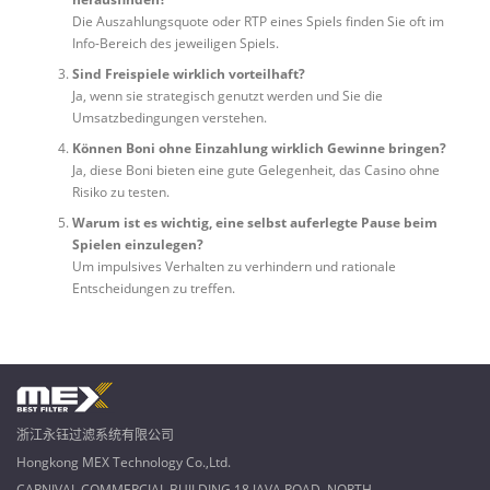
Die Auszahlungsquote oder RTP eines Spiels finden Sie oft im
Info-Bereich des jeweiligen Spiels.
Sind Freispiele wirklich vorteilhaft?
Ja, wenn sie strategisch genutzt werden und Sie die
Umsatzbedingungen verstehen.
Können Boni ohne Einzahlung wirklich Gewinne bringen?
Ja, diese Boni bieten eine gute Gelegenheit, das Casino ohne
Risiko zu testen.
Warum ist es wichtig, eine selbst auferlegte Pause beim
Spielen einzulegen?
Um impulsives Verhalten zu verhindern und rationale
Entscheidungen zu treffen.
浙江永钰过滤系统有限公司
Hongkong MEX Technology Co.,Ltd.
CARNIVAL COMMERCIAL BUILDING,18 JAVA ROAD, NORTH