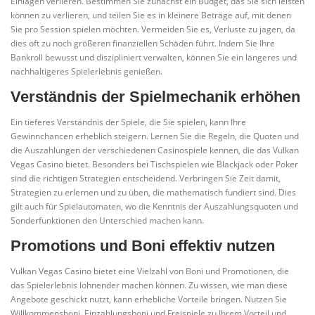
Einlagen verlieren. Bestimmen Sie zunächst ein Budget, das Sie sich leisten
können zu verlieren, und teilen Sie es in kleinere Beträge auf, mit denen
Sie pro Session spielen möchten. Vermeiden Sie es, Verluste zu jagen, da
dies oft zu noch größeren finanziellen Schäden führt. Indem Sie Ihre
Bankroll bewusst und diszipliniert verwalten, können Sie ein längeres und
nachhaltigeres Spielerlebnis genießen.
Verständnis der Spielmechanik erhöhen
Ein tieferes Verständnis der Spiele, die Sie spielen, kann Ihre
Gewinnchancen erheblich steigern. Lernen Sie die Regeln, die Quoten und
die Auszahlungen der verschiedenen Casinospiele kennen, die das Vulkan
Vegas Casino bietet. Besonders bei Tischspielen wie Blackjack oder Poker
sind die richtigen Strategien entscheidend. Verbringen Sie Zeit damit,
Strategien zu erlernen und zu üben, die mathematisch fundiert sind. Dies
gilt auch für Spielautomaten, wo die Kenntnis der Auszahlungsquoten und
Sonderfunktionen den Unterschied machen kann.
Promotions und Boni effektiv nutzen
Vulkan Vegas Casino bietet eine Vielzahl von Boni und Promotionen, die
das Spielerlebnis lohnender machen können. Zu wissen, wie man diese
Angebote geschickt nutzt, kann erhebliche Vorteile bringen. Nutzen Sie
Willkommensboni, Einzahlungsboni und Freispiele zu Ihrem Vorteil und