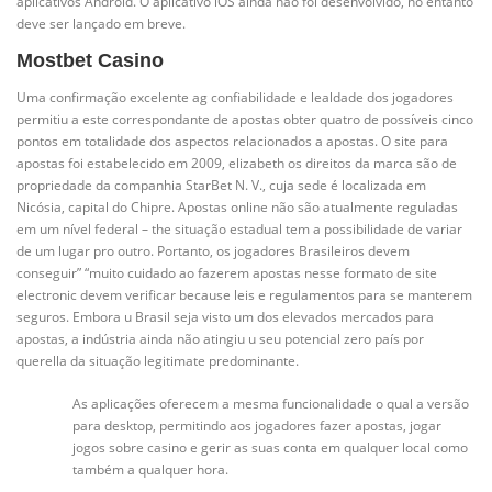
aplicativos Android. O aplicativo iOS ainda não foi desenvolvido, no entanto
deve ser lançado em breve.
Mostbet Casino
Uma confirmação excelente ag confiabilidade e lealdade dos jogadores
permitiu a este correspondante de apostas obter quatro de possíveis cinco
pontos em totalidade dos aspectos relacionados a apostas. O site para
apostas foi estabelecido em 2009, elizabeth os direitos da marca são de
propriedade da companhia StarBet N. V., cuja sede é localizada em
Nicósia, capital do Chipre. Apostas online não são atualmente reguladas
em um nível federal – the situação estadual tem a possibilidade de variar
de um lugar pro outro. Portanto, os jogadores Brasileiros devem
conseguir” “muito cuidado ao fazerem apostas nesse formato de site
electronic devem verificar because leis e regulamentos para se manterem
seguros. Embora u Brasil seja visto um dos elevados mercados para
apostas, a indústria ainda não atingiu u seu potencial zero país por
querella da situação legitimate predominante.
As aplicações oferecem a mesma funcionalidade o qual a versão
para desktop, permitindo aos jogadores fazer apostas, jogar
jogos sobre casino e gerir as suas conta em qualquer local como
também a qualquer hora.