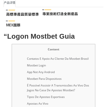
产品详情
“Logon Mostbet Guia
Content
Contatos E Apoio Ao Cliente Da Mostbet Brasil
Mostbet Login
App Not Any Android
Mostbet Para Dispositivos
É Possível Assistir A Transmissões Ao Vivo Dos
Jogos Na Casa De Apostas Mostbet?
Tipos De Apostas Esportivas
Apostas Ao Vivo