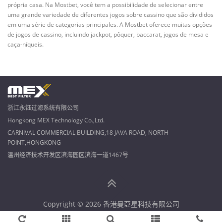
própria casa. Na Mostbet, você tem a possibilidade de selecionar entre
uma grande variedade de diferentes jogos sobre cassino que são divididos
em uma série de categorias principales. A Mostbet oferece muitas opções
de jogos de cassino, incluindo jackpot, pôquer, baccarat, jogos de mesa e
caça-níqueis.
浙江永钰过滤系统有限公司
Hongkong MEX Technology Co.,Ltd.
CARNIVAL COMMERCIAL BUILDING,18 JAVA ROAD, NORTH
POINT,HONGKONG
温州经济技术开发区滨海园区滨海一道1467号
Copyright © 2026 香港曼亞星科技有限公司