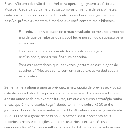
Brasil, são uma decisão disponível para operating-system usuários da
Mostbet. Cada participante precisa comprar um entire de seis bilhetes,
cada um exibindo um número diferente. Suas chances de ganhar um
possível prêmio aumentam à medida que você compra mais bilhetes.
Ela reduz a possibilidade de o mau resultado ao mesmo tempo no
ano de que permite os quais você lucre possuindo o sucesso para
seus rivais.
Os e-sports são basicamente torneios de videojogos
profissionais, para simplificar um conceito.
Para os apostadores que, por vezes, gostam de curtir jogos de
cassino, a” “Mostbet conta com uma área exclusiva dedicada a
esta prática.
Semelhante a alguma aposta pré-jogo, a new opção de prévias ao vivo só
está disponível afin de os próximos eventos ao vivo. É comparável a uma
aposta antecipada em eventos futuros, um que é alguma estratégia muito
eficaz que é muito usada. Faça 1 depósito mínimo sobre R$ 50 at the
ganhe um bônus de boas-vindas sobre +125% sobre o seu pagamento até
R$ 2. 000 para o game de cassino. A Mostbet Brasil apresenta seus
próprios termos e condições, at the os usuários precisam lê-los e
compreendê-los” “antes de utilizar a tablado. Além disso, operating-system