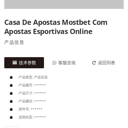
Casa De Apostas Mostbet Com
Apostas Esportivas Online
产品信息
技术参数
客服咨询
返回列表
产品类型: 产品信息
产品编号: ******
产品尺寸: ******
产品螺纹: ******
原件号: ******
适用机型: ******