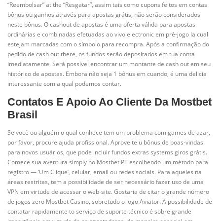
“Reembolsar” at the “Resgatar”, assim tais como cupons feitos em contas
bônus ou ganhos através para apostas grátis, não serão considerados
neste bônus. O cashout de apostas é uma oferta válida para apostas
ordinárias e combinadas efetuadas ao vivo electronic em pré-jogo la cual
estejam marcadas com o símbolo para recompra. Após a confirmação do
pedido de cash out there, os fundos serão depositados em tua conta
imediatamente. Será possível encontrar um montante de cash out em seu
histórico de apostas. Embora não seja 1 bônus em cuando, é uma delicia
interessante com a qual podemos contar.
Contatos E Apoio Ao Cliente Da Mostbet
Brasil
Se você ou alguém o qual conhece tem um problema com games de azar,
por favor, procure ajuda profissional. Aproveite u bônus de boas-vindas
para novos usuários, que pode incluir fundos extras systems giros grátis.
Comece sua aventura simply no Mostbet PT escolhendo um método para
registro — ‘Um Clique’, celular, email ou redes sociais. Para aqueles na
áreas restritas, tem a possibilidade de ser necessário fazer uso de uma
VPN em virtude de acessar o web-site. Gostaria de citar o grande número
de jogos zero Mostbet Casino, sobretudo o jogo Aviator. A possibilidade de
contatar rapidamente to serviço de suporte técnico é sobre grande