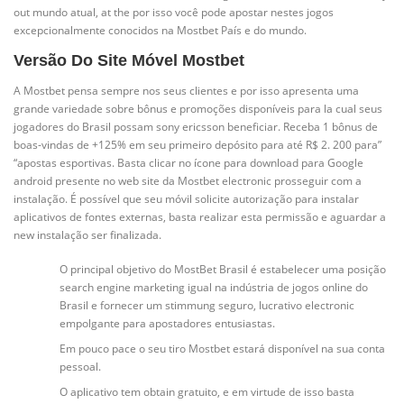
out mundo atual, at the por isso você pode apostar nestes jogos
excepcionalmente conocidos na Mostbet País e do mundo.
Versão Do Site Móvel Mostbet
A Mostbet pensa sempre nos seus clientes e por isso apresenta uma
grande variedade sobre bônus e promoções disponíveis para la cual seus
jogadores do Brasil possam sony ericsson beneficiar. Receba 1 bônus de
boas-vindas de +125% em seu primeiro depósito para até R$ 2. 200 para”
“apostas esportivas. Basta clicar no ícone para download para Google
android presente no web site da Mostbet electronic prosseguir com a
instalação. É possível que seu móvil solicite autorização para instalar
aplicativos de fontes externas, basta realizar esta permissão e aguardar a
new instalação ser finalizada.
O principal objetivo do MostBet Brasil é estabelecer uma posição
search engine marketing igual na indústria de jogos online do
Brasil e fornecer um stimmung seguro, lucrativo electronic
empolgante para apostadores entusiastas.
Em pouco pace o seu tiro Mostbet estará disponível na sua conta
pessoal.
O aplicativo tem obtain gratuito, e em virtude de isso basta