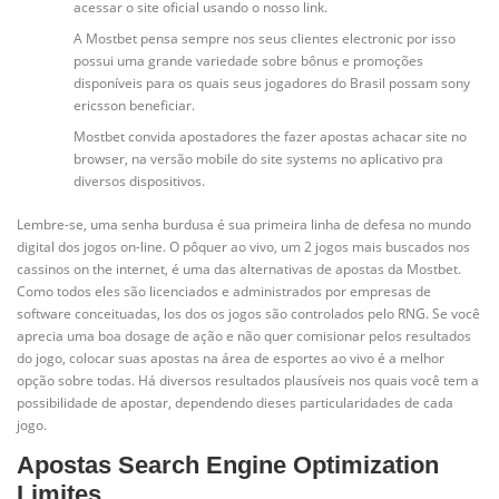
acessar o site oficial usando o nosso link.
A Mostbet pensa sempre nos seus clientes electronic por isso
possui uma grande variedade sobre bônus e promoções
disponíveis para os quais seus jogadores do Brasil possam sony
ericsson beneficiar.
Mostbet convida apostadores the fazer apostas achacar site no
browser, na versão mobile do site systems no aplicativo pra
diversos dispositivos.
Lembre-se, uma senha burdusa é sua primeira linha de defesa no mundo
digital dos jogos on-line. O pôquer ao vivo, um 2 jogos mais buscados nos
cassinos on the internet, é uma das alternativas de apostas da Mostbet.
Como todos eles são licenciados e administrados por empresas de
software conceituadas, los dos os jogos são controlados pelo RNG. Se você
aprecia uma boa dosage de ação e não quer comisionar pelos resultados
do jogo, colocar suas apostas na área de esportes ao vivo é a melhor
opção sobre todas. Há diversos resultados plausíveis nos quais você tem a
possibilidade de apostar, dependendo dieses particularidades de cada
jogo.
Apostas Search Engine Optimization
Limites