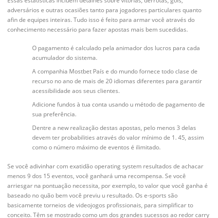
Essas estatísticas incluem detalhes sobre vitórias, derrotas, gols,
adversários e outras ocasiões tanto para jogadores particulares quanto
afin de equipes inteiras. Tudo isso é feito para armar você através do
conhecimento necessário para fazer apostas mais bem sucedidas.
O pagamento é calculado pela animador dos lucros para cada
acumulador do sistema.
A companhia Mostbet País e do mundo fornece todo clase de
recurso no ano de mais de 20 idiomas diferentes para garantir
acessibilidade aos seus clientes.
Adicione fundos à tua conta usando u método de pagamento de
sua preferência.
Dentre a new realização destas apostas, pelo menos 3 delas
devem ter probabilities através do valor mínimo de 1. 45, assim
como o número máximo de eventos é ilimitado.
Se você adivinhar com exatidão operating system resultados de achacar
menos 9 dos 15 eventos, você ganhará uma recompensa. Se você
arriesgar na pontuação necessita, por exemplo, to valor que você ganha é
baseado no quão bem você previu u resultado. Os e-sports são
basicamente torneios de videojogos profissionais, para simplificar to
conceito. Têm se mostrado como um dos grandes sucessos ao redor carry