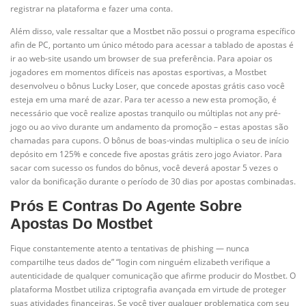
registrar na plataforma e fazer uma conta.
Além disso, vale ressaltar que a Mostbet não possui o programa específico
afin de PC, portanto um único método para acessar a tablado de apostas é
ir ao web-site usando um browser de sua preferência. Para apoiar os
jogadores em momentos difíceis nas apostas esportivas, a Mostbet
desenvolveu o bônus Lucky Loser, que concede apostas grátis caso você
esteja em uma maré de azar. Para ter acesso a new esta promoção, é
necessário que você realize apostas tranquilo ou múltiplas not any pré-
jogo ou ao vivo durante um andamento da promoção – estas apostas são
chamadas para cupons. O bônus de boas-vindas multiplica o seu de início
depósito em 125% e concede five apostas grátis zero jogo Aviator. Para
sacar com sucesso os fundos do bônus, você deverá apostar 5 vezes o
valor da bonificação durante o período de 30 dias por apostas combinadas.
Prós E Contras Do Agente Sobre
Apostas Do Mostbet
Fique constantemente atento a tentativas de phishing — nunca
compartilhe teus dados de” “login com ninguém elizabeth verifique a
autenticidade de qualquer comunicação que afirme producir do Mostbet. O
plataforma Mostbet utiliza criptografia avançada em virtude de proteger
suas atividades financeiras. Se você tiver qualquer problematica com seu