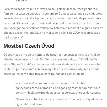
Para cada cadastro feito através do seu link de acesso, você ganhará o
“amigo” na casa de apostas – este amigo é a pessoa os quais se cadastrou
através do seu link. Você pode trazer 1 número ilimitado de pessoas para
dentro do Mostbet e, para cada cadastro realizado através perform seu
link, você ganha benefícios dentro do sistema. A Mostbet é alguma casa de
apostas esportivas que atua no mercado a partir de 2009, é propriedade
da Bizbon N. V.
Mostbet Czech Úvod
Dados mostram que to número de usuários registrados no site oficial do
Mostbet é superior a 1 milhão. Dentre esses métodos, o “Um Clique” e
since “Redes Sociais” ze destacam pela simplicidade. Esses métodos são
perfeitos para iniciantes ou para aqueles que valorizam alguma entrada
direta at the sem complicação zero mundo dos games online.
Você concorda com um evidente conjunto de diretrizes
conhecidas como Termos e Condições ag Mostbet ao criar uma
conta mhh plataforma de apostas esportivas e jogos de cassino.
Os menores chances são encontrados somente em hóquei sobre
ligas intermediárias.