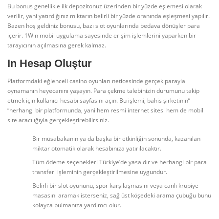
Bu bonus genellikle ilk depozitonuz üzerinden bir yüzde eşlemesi olarak
verilir, yani yatırdığınız miktarın belirli bir yüzde oranında eşleşmesi yapılır.
Bazen hoş geldiniz bonusu, bazı slot oyunlarında bedava dönüşler para
içerir. 1Win mobil uygulama sayesinde erişim işlemlerini yaparken bir
tarayıcının açılmasına gerek kalmaz.
In Hesap Oluştur
Platformdaki eğlenceli casino oyunları neticesinde gerçek parayla
oynamanın heyecanını yaşayın. Para çekme talebinizin durumunu takip
etmek için kullanıcı hesabı sayfasını açın. Bu işlemi, bahis şirketinin”
“herhangi bir platformunda, yani hem resmi internet sitesi hem de mobil
site aracılığıyla gerçekleştirebilirsiniz.
Bir müsabakanın ya da başka bir etkinliğin sonunda, kazanılan
miktar otomatik olarak hesabınıza yatırılacaktır.
Tüm ödeme seçenekleri Türkiye’de yasaldır ve herhangi bir para
transferi işleminin gerçekleştirilmesine uygundur.
Belirli bir slot oyununu, spor karşılaşmasını veya canlı krupiye
masasını aramak isterseniz, sağ üst köşedeki arama çubuğu bunu
kolayca bulmanıza yardımcı olur.