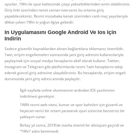
oyunlar. 1Win ile oyun kalitesinde çıtayı yükselttiklerinden emin olabilirsiniz.
Giriş linki üzerinden nenni zaman isterseniz bu ortama giriş
yapabileceksiniz. Resmi müsabaka kanalı üzerinden canlı maç yayınlarıyla
dikkat çeken 1Win tv yoğun ilgiye gebedir.
In Uygulamasını Google Android Ve Ios Için
Indirin
Sadece güvenilir kaynaklardan alınan bağlantılara tıklamanız önemlidir.
1win, erişim engellemeleri sonrasında yeni giriş adresini kullanıcılarıyla
paylaşmak için sosyal medya hesaplarını aktif olarak kullanır. Twitter,
Instagram ve Telegram gibi platformlarda resmi 1win hesaplarını takip
ederek güncel giriş adresine ulaşabilirsiniz. Bu hesaplarda, erişim engeli
durumunda yeni giriş adresi anında paylaşılır.
İlgili sayfada online olunmasının ardından IOS yazılımının
indirilmesi gerekiyor.
1WIN resmi web sitesi, kumar ve spor bahisleri için güvenli ve
heyecan verici bir ortam yaratarak oyun sürecine benzersiz bir
yaklaşım sunar.
Birkaç yıl sonra, 2018’de marka önemli bir dönüşüm geçirdi ve
“1Win” adını benimsedi.