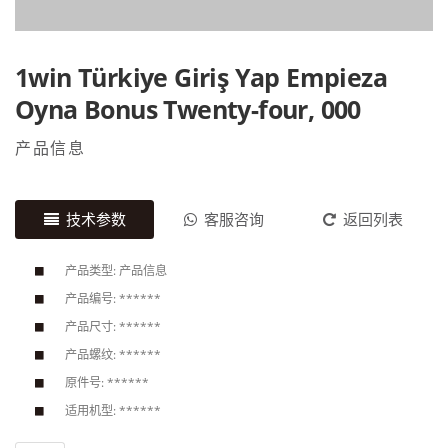
1win Türkiye Giriş Yap Empieza
Oyna Bonus Twenty-four, 000
产品信息
技术参数
客服咨询
返回列表
产品类型: 产品信息
产品编号: ******
产品尺寸: ******
产品螺纹: ******
原件号: ******
适用机型: ******