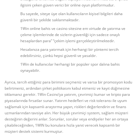
ilgisini çeken güven verici bir online oyun platformudur.
Bu sayede, siteye üye olan kullanıcıların kişisel bilgileri daha
güvenli bir şekilde saklanmaktadır.
1Win online bahis ve casino sitesine em virtude de yatırma ve
çekme işlemlerinde de sizlerin güvenliği için sadece onaylı
hesaplardan para” “çekim işlemi gerçekleştirilmektedir.
Hesabınıza para yatırmak için herhangi bir yöntemi tercih
edebilirsiniz, çünkü hepsi güvenli ve yasaldır.
1Win de kullanıcılar herhangi bir popüler spor dalına bahis
oynayabilir.
Ayrıca, tercih ettiğiniz para birimini seçmeniz ve varsa bir promosyon kodu
belirtmeniz, ardından şirket politikasını kabul etmeniz ve kayıt düğmesine
tıklamanız gerekir. 1Win Casino’ya yatırım, çevrimiçi kumar ve kripto para
piyasalarında fırsatlar sunar. Yatırım hedefleri ve risk toleransı ile uyum
sağlamak için kapsamlı araştırma yapın, riskleri değerlendirin ve finans
uzmanlarından tavsiye alın. Her büyük çevrimiçi system, sağlam müşteri
desteğinin değerini anlar. Sorunlar, sorular veya endişeler her an ortaya
çıkabileceğinden, 1WIN bu konulara hızla yanıt verecek kapsamlı bir
müşteri destek sistemi kurmuştur.