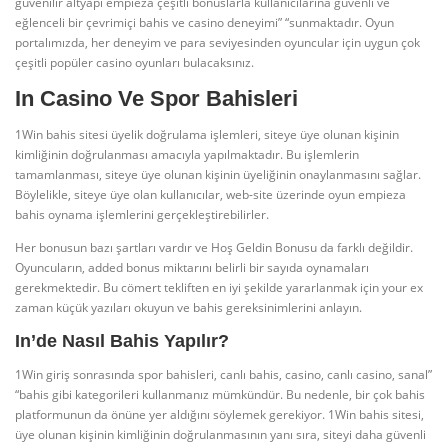
güvenilir altyapı empieza çeşitli bonuslarla kullanıcılarına güvenli ve
eğlenceli bir çevrimiçi bahis ve casino deneyimi” “sunmaktadır. Oyun
portalımızda, her deneyim ve para seviyesinden oyuncular için uygun çok
çeşitli popüler casino oyunları bulacaksınız.
In Casino Ve Spor Bahisleri
1Win bahis sitesi üyelik doğrulama işlemleri, siteye üye olunan kişinin
kimliğinin doğrulanması amacıyla yapılmaktadır. Bu işlemlerin
tamamlanması, siteye üye olunan kişinin üyeliğinin onaylanmasını sağlar.
Böylelikle, siteye üye olan kullanıcılar, web-site üzerinde oyun empieza
bahis oynama işlemlerini gerçekleştirebilirler.
Her bonusun bazı şartları vardır ve Hoş Geldin Bonusu da farklı değildir.
Oyuncuların, added bonus miktarını belirli bir sayıda oynamaları
gerekmektedir. Bu cömert tekliften en iyi şekilde yararlanmak için your ex
zaman küçük yazıları okuyun ve bahis gereksinimlerini anlayın.
In’de Nasıl Bahis Yapılır?
1Win giriş sonrasında spor bahisleri, canlı bahis, casino, canlı casino, sanal”
“bahis gibi kategorileri kullanmanız mümkündür. Bu nedenle, bir çok bahis
platformunun da önüne yer aldığını söylemek gerekiyor. 1Win bahis sitesi,
üye olunan kişinin kimliğinin doğrulanmasının yanı sıra, siteyi daha güvenli