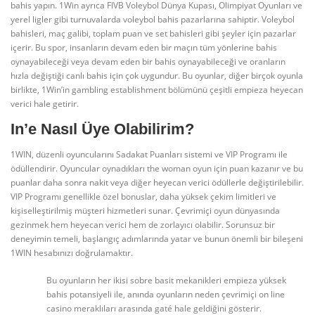
bahis yapın. 1Win ayrıca FIVB Voleybol Dünya Kupası, Olimpiyat Oyunları ve
yerel ligler gibi turnuvalarda voleybol bahis pazarlarına sahiptir. Voleybol
bahisleri, maç galibi, toplam puan ve set bahisleri gibi şeyler için pazarlar
içerir. Bu spor, insanların devam eden bir maçın tüm yönlerine bahis
oynayabileceği veya devam eden bir bahis oynayabileceği ve oranların
hızla değiştiği canlı bahis için çok uygundur. Bu oyunlar, diğer birçok oyunla
birlikte, 1Win’in gambling establishment bölümünü çeşitli empieza heyecan
verici hale getirir.
In’e Nasıl Üye Olabilirim?
1WIN, düzenli oyuncularını Sadakat Puanları sistemi ve VIP Programı ile
ödüllendirir. Oyuncular oynadıkları the woman oyun için puan kazanır ve bu
puanlar daha sonra nakit veya diğer heyecan verici ödüllerle değiştirilebilir.
VIP Programı genellikle özel bonuslar, daha yüksek çekim limitleri ve
kişiselleştirilmiş müşteri hizmetleri sunar. Çevrimiçi oyun dünyasında
gezinmek hem heyecan verici hem de zorlayıcı olabilir. Sorunsuz bir
deneyimin temeli, başlangıç adımlarında yatar ve bunun önemli bir bileşeni
1WIN hesabınızı doğrulamaktır.
Bu oyunların her ikisi sobre basit mekanikleri empieza yüksek
bahis potansiyeli ile, anında oyunların neden çevrimiçi on line
casino meraklıları arasında gaté hale geldiğini gösterir.