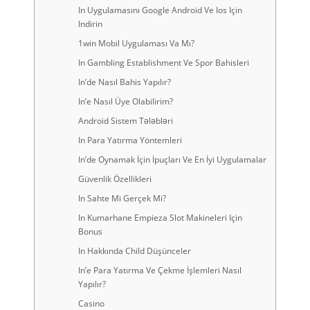
In Uygulamasını Google Android Ve Ios Için
Indirin
1win Mobil Uygulaması Va Mı?
In Gambling Establishment Ve Spor Bahisleri
In’de Nasıl Bahis Yapılır?
In’e Nasıl Üye Olabilirim?
Android Sistem Tələbləri
In Para Yatırma Yöntemleri
In’de Oynamak İçin İpuçları Ve En İyi Uygulamalar
Güvenlik Özellikleri
In Sahte Mi Gerçek Mi?
In Kumarhane Empieza Slot Makineleri Için
Bonus
In Hakkında Child Düşünceler
In’e Para Yatırma Ve Çekme İşlemleri Nasıl
Yapılır?
Casino