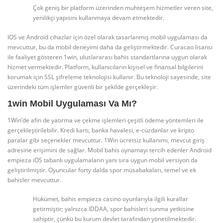
Çok geniş bir platform üzerinden muhteşem hizmetler veren site,
yenilikçi yapısını kullanmaya devam etmektedir.
IOS ve Android cihazlar için özel olarak tasarlanmış mobil uygulaması da
mevcuttur, bu da mobil deneyimi daha da geliştirmektedir. Curacao lisansı
ile faaliyet gösteren 1win, uluslararası bahis standartlarına uygun olarak
hizmet vermektedir. Platform, kullanıcıların kişisel ve finansal bilgilerini
korumak için SSL şifreleme teknolojisi kullanır. Bu teknoloji sayesinde, site
üzerindeki tüm işlemler güvenli bir şekilde gerçekleşir.
1win Mobil Uygulaması Va Mı?
1Win’de afin de yatırma ve çekme işlemleri çeşitli ödeme yöntemleri ile
gerçekleştirilebilir. Kredi kartı, banka havalesi, e-cüzdanlar ve kripto
paralar gibi seçenekler mevcuttur. 1Win ücretsiz kullanımı, mevcut giriş
adresine erişimini de sağlar. Mobil bahis oynamayı tercih edenler Android
empieza iOS tabanlı uygulamaların yanı sıra uygun mobil versiyon da
geliştirilmiştir. Oyuncular forty dalda spor müsabakaları, temel ve ek
bahisler mevcuttur.
Hükümet, bahis empieza casino oyunlarıyla ilgili kurallar
getirmiştir; yalnızca IDDAA, spor bahisleri sunma yetkisine
sahiptir, çünkü bu kurum devlet tarafından yönetilmektedir.