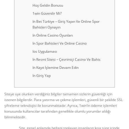
Hoş Geldin Bonusu
1win Güvenilir Mi?
In Bet Türkiye – Giriş Yapın Ve Online Spor
Bahisleri Oynayın
In Online Casino Oyunları
In Spor Bahisleri Ve Online Casino
Ios Uygulaması
In Resmi Sitesi – Çevrimiçi Casino Ve Bahis
In Kayıt İşlemine Devam Edin
In Giriş Yap
Siteye üye olurken verdiğiniz bilgiler tamamen sizlerin güvenliği için
istenen bilgilerdir. Para yatırma ve çekme işlemleri, güvenli bir şekilde SSL
şifreleme teknolojisi ile korunmaktadır. Ayrıca, 1win’in ödeme işlemleri
konusunda kullanıcılar tarafından genellikle olumlu yorumlar aldığı
bilinmektedir.
Site, genel anlamda beğeni toplayan insanların kısa süre içinde