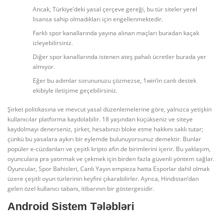
Ancak, Türkiye’deki yasal çerçeve gereği, bu tür siteler yerel
lisansa sahip olmadıkları için engellenmektedir.
Farklı spor kanallarında yayına alınan maçları buradan kaçak
izleyebilirsiniz.
Diğer spor kanallarında istenen ateş pahalı ücretler burada yer
almıyor.
Eğer bu adımlar sorununuzu çözmezse, 1win’in canlı destek
ekibiyle iletişime geçebilirsiniz.
Şirket politikasına ve mevcut yasal düzenlemelerine göre, yalnızca yetişkin
kullanıcılar platforma kaydolabilir. 18 yaşından küçükseniz ve siteye
kaydolmayı denerseniz, şirket, hesabınızı bloke etme hakkını saklı tutar;
çünkü bu yasalara aykırı bir eylemde bulunuyorsunuz demektir. Bunlar
popüler e-cüzdanları ve çeşitli kripto afin de birimlerini içerir. Bu yaklaşım,
oyunculara pra yatırmak ve çekmek için birden fazla güvenli yöntem sağlar.
Oyuncular, Spor Bahisleri, Canlı Yayın empieza hatta Esporlar dahil olmak
üzere çeşitli oyun türlerinin keyfini çıkarabilirler. Ayrıca, Hindistan’dan
gelen özel kullanıcı tabanı, itibarının bir göstergesidir.
Android Sistem Tələbləri