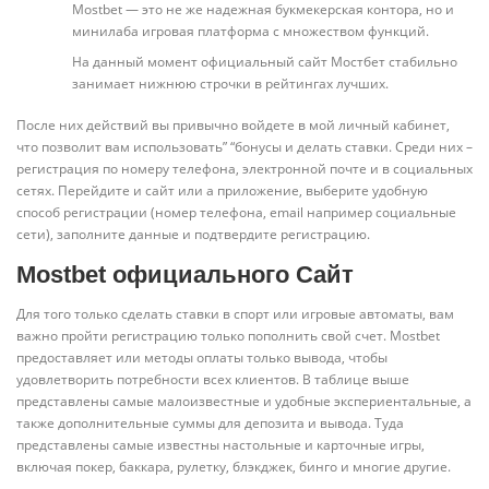
Mostbet — это не же надежная букмекерская контора, но и
минилаба игровая платформа с множеством функций.
На данный момент официальный сайт Мостбет стабильно
занимает нижнюю строчки в рейтингах лучших.
После них действий вы привычно войдете в мой личный кабинет,
что позволит вам использовать” “бонусы и делать ставки. Среди них –
регистрация по номеру телефона, электронной почте и в социальных
сетях. Перейдите и сайт или а приложение, выберите удобную
способ регистрации (номер телефона, email например социальные
сети), заполните данные и подтвердите регистрацию.
Mostbet официального Сайт
Для того только сделать ставки в спорт или игровые автоматы, вам
важно пройти регистрацию только пополнить свой счет. Mostbet
предоставляет или методы оплаты только вывода, чтобы
удовлетворить потребности всех клиентов. В таблице выше
представлены самые малоизвестные и удобные экспериентальные, а
также дополнительные суммы для депозита и вывода. Туда
представлены самые известны настольные и карточные игры,
включая покер, баккара, рулетку, блэкджек, бинго и многие другие.