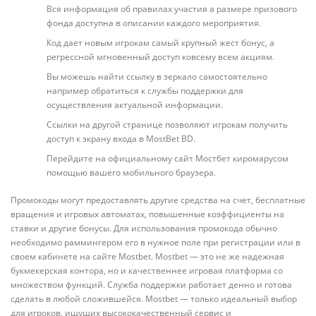
Вся информация об правилах участия а размере призового
фонда доступна в описании каждого мероприятия.
Код дает новым игрокам самый крупный жест бонус, а
регрессной мгновенный доступ ковсему всем акциям.
Вы можешь найти ссылку в зеркало самостоятельно
например обратиться к службы поддержки для
осуществления актуальной информации.
Ссылки на другой странице позволяют игрокам получить
доступ к экрану входа в MostBet BD.
Перейдите на официальному сайт Мостбет киромарусом
помощью вашего мобильного браузера.
Промокоды могут предоставлять другие средства на счет, бесплатные
вращения и игровых автоматах, повышенные коэффициенты на
ставки и другие бонусы. Для использования промокода обычно
необходимо раммингером его в нужное поле при регистрации или в
своем кабинете на сайте Mostbet. Mostbet — это не же надежная
букмекерская контора, но и качественнее игровая платформа со
множеством функций. Служба поддержки работает денно и готова
сделать в любой сложившейся. Mostbet — только идеальный выбор
для игроков, ищущих высококачественный сервис и