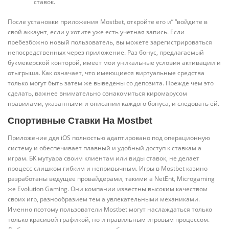
ставок.
После установки приложения Mostbet, откройте его и” “войдите в
свой аккаунт, если у хотите уже есть учетная запись. Если
пребезбожно новый пользователь, вы можете зарегистрироваться
непосредственных через приложение. Раз бонус, предлагаемый
букмекерской конторой, имеет мои уникальные условия активации и
отыгрыша. Как означает, что имеющиеся виртуальные средства
только могут быть затем же выведены со депозита. Прежде чем это
сделать, важнее внимательно ознакомиться киромарусом
правилами, указанными и описании каждого бонуса, и следовать ей.
Спортивные Ставки На Mostbet
Приложение ддя iOS полностью адаптировано под операционную
систему и обеспечивает плавный и удобный доступ к ставкам а
играм. БК мутуара своим клиентам или виды ставок, не делает
процесс слишком гибким и непривычным. Игры в Mostbet казино
разработаны ведущее провайдерами, такими а NetEnt, Microgaming
же Evolution Gaming. Они компании известны высоким качеством
своих игр, разнообразием тем а увлекательными механиками.
Именно поэтому пользователи Mostbet могут наслаждаться только
только красивой графикой, но и правильным игровым процессом.