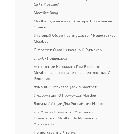
Сайт Mostbet?
Мостбет Вход
Mostbet Букмекерская Контора: Спортивные
Ставки
Итоговый Обзор Преимуществ И Недостатков
Mostbet
О Mostbet: Онлайн-казино И Букмекер
службу Поддержки
Устранение Неполадок При Входе же
Mostbet: Распространенные неотложные И
Решения
помоши С Регистрацией в Мостбет
Информация О Промокоде Mostbet
Бонусы И Акции Для Российских Игроков
как Можно Скачать же Установить
Приложение Mostbet На Мобильное
Устройство?
Приветственный Бонус