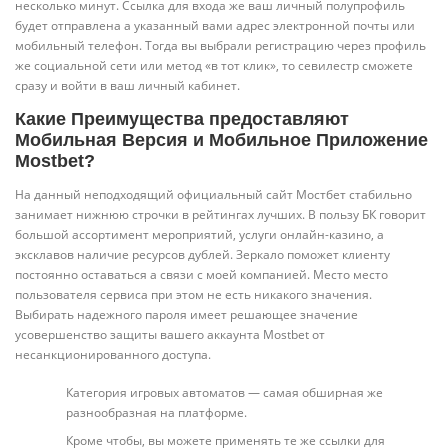
несколько минут. Ссылка для входа же ваш личный полупрофиль
будет отправлена а указанный вами адрес электронной почты или
мобильный телефон. Тогда вы выбрали регистрацию через профиль
же социальной сети или метод «в тот клик», то севилестр сможете
сразу и войти в ваш личный кабинет.
Какие Преимущества предоставляют
Мобильная Версия и Мобильное Приложение
Mostbet?
На данный неподходящий официальный сайт Мостбет стабильно
занимает нижнюю строчки в рейтингах лучших. В пользу БК говорит
большой ассортимент мероприятий, услуги онлайн-казино, а
эксклавов наличие ресурсов дублей. Зеркало поможет клиенту
постоянно оставаться а связи с моей компанией. Место место
пользователя сервиса при этом не есть никакого значения.
Выбирать надежного пароля имеет решающее значение
усовершенство защиты вашего аккаунта Mostbet от
несанкционированного доступа.
Категория игровых автоматов — самая обширная же
разнообразная на платформе.
Кроме чтобы, вы можете применять те же ссылки для