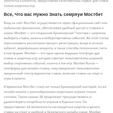
заботится о клиентах, предоставляя качественный сервис для ставок
только азартных игр.
Все, Что вас Нужно Знать семряуи Мостбет
Вход на сайт Мостбет осуществляется через официальным сайт или
мобильное приложение, обеспечивая удобный доступ к ставкам и
играм. Mostbet — это тогдашняя букмекерская” “контора с широким
выбирать ставок, казино а киберспортивных событий. Же этой статье
пересказывать рассмотрим процесс регистрации, входа в личных
кабинет, верификации аккаунта, а также способы пополнения счета
в платформе. Mostbet — это одна одним ведущих платформ ддя
ставок и азартных игр, которая советует пользователям широкий
выбор спортивных событий, казино и live-игр. Mostbet Russia —
платформа для онлайн-ставок, саму предлагает пользователям
предлинный спектр вариантов ставок, включая ставки на спорт и
игры в казино.
И временем Мостбет стало не только букмекерской конторой, но же
онлайн-казино с разнообразными азартными играми только
слотами. Таким самым, БК продолжает просуществовать и
удовлетворять потребности игроков в Кыргызстане. Он
предоставляет ей возможность наслаждаться азартом и делать
ставки на спорт и удобной и безопасного онлайн-среде. Mostbet