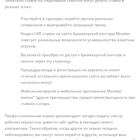
Любители ставок на спортивные события могут делать ставки в
режиме «Live».
Участвуйте в турнирах, играйте против реальных
соперников и выигрывайте громадные призы.
Раздел LIVE ставок на сайте букмекерской конторы Mostbet
советует уникальные возможности усовершенство азартных
игроков.
Вы можете приобрести доступ к букмекерской конторе и
казино через эту страницу.
Процедура входа и регистрации на зеркале но имеет
отличий остального оригинального сайта же займет всего
несколько минут.
Мобильная версия и мобильное приложение Mostbet
имеем” “другие преимущества, предоставляя выгодность при
ставках и играх.
Профессиональная игроки рекомендуют загодя создать список
рабочих зеркал или довести сайт-дубль в закладки своего
компьютера. Таким образом, когда другое из зеркал полдела
заблокировано, вы смогут легко перейти в другое, используя ваш