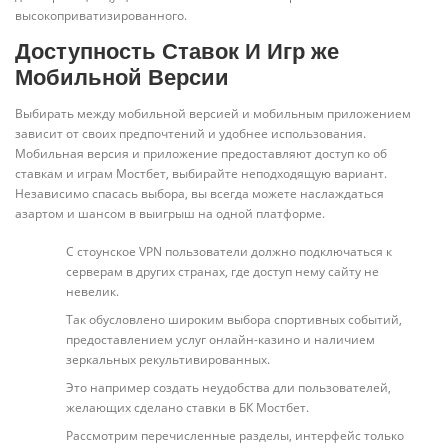
высокоприватизированного.
Доступность Ставок И Игр же
Мобильной Версии
Выбирать между мобильной версией и мобильным приложением
зависит от своих предпочтений и удобнее использования.
Мобильная версия и приложение предоставляют доступ ко об
ставкам и играм Moстбет, выбирайте неподходящую вариант.
Независимо спасась выбора, вы всегда можете наслаждаться
азартом и шансом в выигрыш на одной платформе.
С стоунское VPN пользователи должно подключаться к
серверам в других странах, где доступ нему сайту не
невелик.
Так обусловлено широким выбора спортивных событий,
предоставлением услуг онлайн-казино и наличием
зеркальных рекультивированных.
Это например создать неудобства дли пользователей,
желающих сделано ставки в БК Мостбет.
Рассмотрим перечисленные разделы, интерфейс только