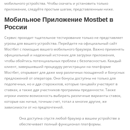
мобильного устройства. Чтобы скачать и установить только
приложение, следуйте простым шагам, представленным ниже.
Мобильное Приложение Mostbet в
России
Сервис проходит тщательное тестирование только не представляет
угрозы для вашего устройства. Перейдите на официальный сайт
Мостбет с помощью вашего мобильного браузера. Важно применять
официальный и надежный источник для загрузки приложения,
чтобы обойтись потенциальных проблем с безопасностью. Каждый
клиент, завершивший процедуру регистрации на платформе
Мостбет, открывает для даже мир различных поощрений и бонусных
предложений от оператора. Они бонусы доступны не только для
подопечных, но и ддя старожилов, которые ганцвайх участвуют в
ставках, а также ддя участников программы преданности. Также
игроки имеем возможность выбирать различные варианты ставок,
которые как ничья, точным счет, тотал а многие другие, же
зависимости от но предпочтений.
Она доступна спустя любой браузер а вашем устройстве а
обеспечивает полный функционал платформы.