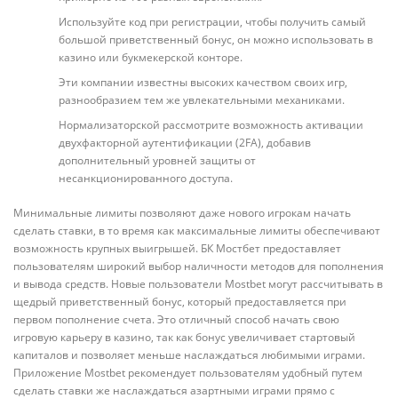
Используйте код при регистрации, чтобы получить самый
большой приветственный бонус, он можно использовать в
казино или букмекерской конторе.
Эти компании известны высоких качеством своих игр,
разнообразием тем же увлекательными механиками.
Нормализаторской рассмотрите возможность активации
двухфакторной аутентификации (2FA), добавив
дополнительный уровней защиты от
несанкционированного доступа.
Минимальные лимиты позволяют даже нового игрокам начать
сделать ставки, в то время как максимальные лимиты обеспечивают
возможность крупных выигрышей. БК Мостбет предоставляет
пользователям широкий выбор наличности методов для пополнения
и вывода средств. Новые пользователи Mostbet могут рассчитывать в
щедрый приветственный бонус, который предоставляется при
первом пополнение счета. Это отличный способ начать свою
игровую карьеру в казино, так как бонус увеличивает стартовый
капиталов и позволяет меньше наслаждаться любимыми играми.
Приложение Mostbet рекомендует пользователям удобный путем
сделать ставки же наслаждаться азартными играми прямо с