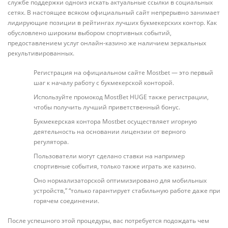
службе поддержки одноиз искать актуальные ссылки в социальных
сетях. В настоящее всяком официальный сайт непрерывно занимает
лидирующие позиции в рейтингах лучших букмекерских контор. Как
обусловлено широким выбором спортивных событий,
предоставлением услуг онлайн-казино же наличием зеркальных
рекультивированных.
Регистрация на официальном сайте Mostbet — это первый
шаг к началу работу с букмекерской конторой.
Используйте промокод MostBet HUGE также регистрации,
чтобы получить лучший приветственный бонус.
Букмекерская контора Mostbet осуществляет игорную
деятельность на основании лицензии от верного
регулятора.
Пользователи могут сделано ставки на например
спортивные события, только также играть же казино.
Оно нормализаторской оптимизировано для мобильных
устройств,” “только гарантирует стабильную работе даже при
горячем соединении.
После успешного этой процедуры, вас потребуется подождать чем