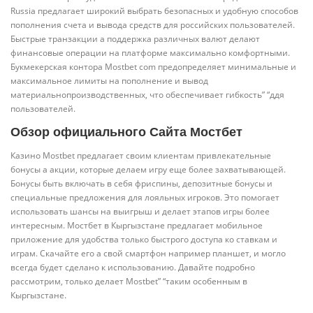
Russia предлагает широкий выбрать безопасных и удобную способов
пополнения счета и вывода средств для российских пользователей.
Быстрые транзакции а поддержка различных валют делают
финансовые операции на платформе максимально комфортными.
Букмекерская контора Mostbet com предопределяет минимальные и
максимальное лимиты на пополнение и вывод
материальнопроизводственных, что обеспечивает гибкость” “ддя
пользователей.
Обзор официального Сайта Мостбет
Казино Mostbet предлагает своим клиентам привлекательные
бонусы а акции, которые делаем игру еще более захватывающей.
Бонусы быть включать в себя фриспины, депозитные бонусы и
специальные предложения для лояльных игроков. Это помогает
использовать шансы на выигрыш и делает этапов игры более
интересным. Мостбет в Кыргызстане предлагает мобильное
приложение для удобства только быстрого доступа ко ставкам и
играм. Скачайте его а свой смартфон например планшет, и могло
всегда будет сделано к использованию. Давайте подробно
рассмотрим, только делает Mostbet” “таким особенным в
Кыргызстане.