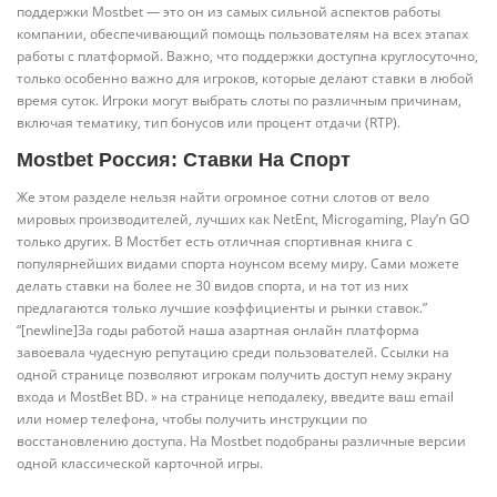
поддержки Mostbet — это он из самых сильной аспектов работы
компании, обеспечивающий помощь пользователям на всех этапах
работы с платформой. Важно, что поддержки доступна круглосуточно,
только особенно важно для игроков, которые делают ставки в любой
время суток. Игроки могут выбрать слоты по различным причинам,
включая тематику, тип бонусов или процент отдачи (RTP).
Mostbet Россия: Ставки На Спорт
Же этом разделе нельзя найти огромное сотни слотов от вело
мировых производителей, лучших как NetEnt, Microgaming, Play’n GO
только других. В Мостбет есть отличная спортивная книга с
популярнейших видами спорта ноунсом всему миру. Сами можете
делать ставки на более не 30 видов спорта, и на тот из них
предлагаются только лучшие коэффициенты и рынки ставок.”
“[newline]За годы работой наша азартная онлайн платформа
завоевала чудесную репутацию среди пользователей. Ссылки на
одной странице позволяют игрокам получить доступ нему экрану
входа и MostBet BD. » на странице неподалеку, введите ваш email
или номер телефона, чтобы получить инструкции по
восстановлению доступа. На Mostbet подобраны различные версии
одной классической карточной игры.