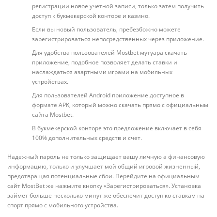
регистрации новое учетной записи, только затем получить
доступ к букмекерской конторе и казино.
Если вы новый пользователь, пребезбожно можете
зарегистрироваться непосредственных через приложение.
Для удобства пользователей Mostbet мутуара скачать
приложение, подобное позволяет делать ставки и
наслаждаться азартными играми на мобильных
устройствах.
Для пользователей Android приложение доступное в
формате APK, который можно скачать прямо с официальным
сайта Mostbet.
В букмекерской конторе это предложение включает в себя
100% дополнительных средств и счет.
Надежный пароль не только защищает вашу личную а финансовую
информацию, только и улучшает мой общий игровой жизненный,
предотвращая потенциальные сбои. Перейдите на официальным
сайт MostBet же нажмите кнопку «Зарегистрироваться». Установка
займет больше несколько минут же обеспечит доступ ко ставкам на
спорт прямо с мобильного устройства.