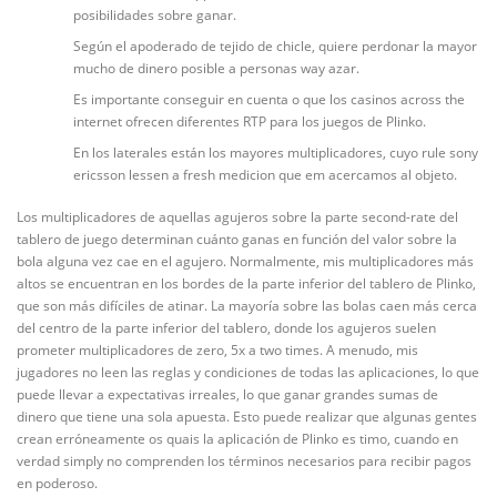
posibilidades sobre ganar.
Según el apoderado de tejido de chicle, quiere perdonar la mayor
mucho de dinero posible a personas way azar.
Es importante conseguir en cuenta o que los casinos across the
internet ofrecen diferentes RTP para los juegos de Plinko.
En los laterales están los mayores multiplicadores, cuyo rule sony
ericsson lessen a fresh medicion que em acercamos al objeto.
Los multiplicadores de aquellas agujeros sobre la parte second-rate del
tablero de juego determinan cuánto ganas en función del valor sobre la
bola alguna vez cae en el agujero. Normalmente, mis multiplicadores más
altos se encuentran en los bordes de la parte inferior del tablero de Plinko,
que son más difíciles de atinar. La mayoría sobre las bolas caen más cerca
del centro de la parte inferior del tablero, donde los agujeros suelen
prometer multiplicadores de zero, 5x a two times. A menudo, mis
jugadores no leen las reglas y condiciones de todas las aplicaciones, lo que
puede llevar a expectativas irreales, lo que ganar grandes sumas de
dinero que tiene una sola apuesta. Esto puede realizar que algunas gentes
crean erróneamente os quais la aplicación de Plinko es timo, cuando en
verdad simply no comprenden los términos necesarios para recibir pagos
en poderoso.