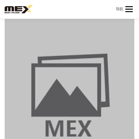
Skip to content
导航
首页
产品中心
产品信息
机型查询
新闻 & 资讯
关于我们
会员中心