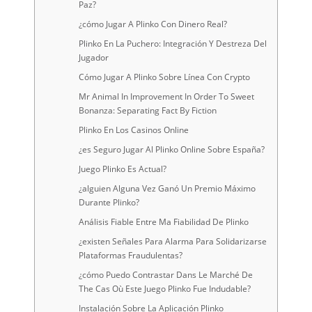
Paz?
¿cómo Jugar A Plinko Con Dinero Real?
Plinko En La Puchero: Integración Y Destreza Del
Jugador
Cómo Jugar A Plinko Sobre Línea Con Crypto
Mr Animal In Improvement In Order To Sweet
Bonanza: Separating Fact By Fiction
Plinko En Los Casinos Online
¿es Seguro Jugar Al Plinko Online Sobre España?
Juego Plinko Es Actual?
¿alguien Alguna Vez Ganó Un Premio Máximo
Durante Plinko?
Análisis Fiable Entre Ma Fiabilidad De Plinko
¿existen Señales Para Alarma Para Solidarizarse
Plataformas Fraudulentas?
¿cómo Puedo Contrastar Dans Le Marché De
The Cas Où Este Juego Plinko Fue Indudable?
Instalación Sobre La Aplicación Plinko