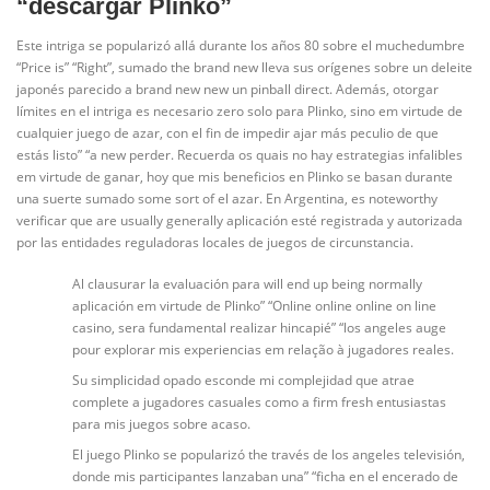
“descargar Plinko”
Este intriga se popularizó allá durante los años 80 sobre el muchedumbre
“Price is” “Right”, sumado the brand new lleva sus orígenes sobre un deleite
japonés parecido a brand new new un pinball direct. Además, otorgar
límites en el intriga es necesario zero solo para Plinko, sino em virtude de
cualquier juego de azar, con el fin de impedir ajar más peculio de que
estás listo” “a new perder. Recuerda os quais no hay estrategias infalibles
em virtude de ganar, hoy que mis beneficios en Plinko se basan durante
una suerte sumado some sort of el azar. En Argentina, es noteworthy
verificar que are usually generally aplicación esté registrada y autorizada
por las entidades reguladoras locales de juegos de circunstancia.
Al clausurar la evaluación para will end up being normally
aplicación em virtude de Plinko” “Online online online on line
casino, sera fundamental realizar hincapié” “los angeles auge
pour explorar mis experiencias em relação à jugadores reales.
Su simplicidad opado esconde mi complejidad que atrae
complete a jugadores casuales como a firm fresh entusiastas
para mis juegos sobre acaso.
El juego Plinko se popularizó the través de los angeles televisión,
donde mis participantes lanzaban una” “ficha en el encerado de