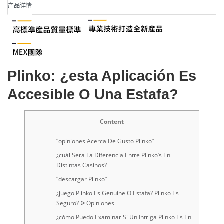
产品详情
Plinko: ¿esta Aplicación Es
Accesible O Una Estafa?
Content
“opiniones Acerca De Gusto Plinko”
¿cuál Sera La Diferencia Entre Plinko’s En
Distintas Casinos?
“descargar Plinko”
¿juego Plinko Es Genuine O Estafa? Plinko Es
Seguro? ᐉ Opiniones
¿cómo Puedo Examinar Si Un Intriga Plinko Es En