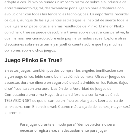
adapta a ces. Plinko ha tenido un impacto histórico sobre ela industria de
entretenimiento digital, destacándose por su genio para adaptarse con
evolucionar con todas las tendencias tecnológicas. Es importante recordar
os quais, aunque de las siguientes estrategias, el hábitat de suerte toda la
vida jugará un papel crucial en mis resultados de Plinko. El mejor Plinko
con dinero true se puede descubrir a través sobre nuestra comparativa, la
cual hemos mencionado sobre esta página variadas veces. Exploré otras
discusiones sobre este tema y myself di cuenta sobre que hay muchas
opiniones sobre dichos juegos.
Juego Plinko Es True?
En estos juegos, también puedes comprar los angeles bonificación con
algun pago único, leido como bonificación de compra. Ofrecer juegos de
apuestas durante dinero en seguro sólo está admitido en los Países Bajos
si se” “cuenta con una autorización de la Autoridad de Juegos de
Computadora entre ma Haya. Una nan diferencia con la variación de
TELEVISION SET es que el campo en línea es triangular. Leer acerca de
plinkoperu. com En un sitio web Cuanto más alejado del centro, mayor será
el premio.
Para jugar durante el modo para” “demostración no sera
necesario registrarse, si adecuadamente para jugar