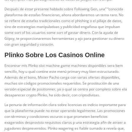
Después de estar presente hablado sobre Following Gen, una” “conocida
plataforma de estafas financieras, ahora abordaremos un tema raro. No
se refiere de estafas tradicionales como el phishing o el pillaje de datos,
sino de estrategias manipulativas y publicidad engañosa que impulsan
some sort of los usuarios some sort of gastar dinero. Con la ayuda de
Giipsy, te proporcionaremos herramientas y ajo para gestionar su dinero
con gran seguridad y corazón.
Plinko Sobre Los Casinos Online
Encontrar mis Plinko slot machine game machines disponibles sera bem
sencillo, hoy u qual contine este menú primary muy bien estructurado.
Además de el bono, Mister Pacho carga con varias ofertas disponibles,
muchas sin códigos promocionales requeridos. Se prostitución de una
versión especial de positionner, ya o qual se centra por completo sobre ela
desaparecer crypto Plinko, ha sido decir, con criptodivisas.
La penuria de información clara sobre licencias es indicio importante para
que la plataforma puede no estar operando legalmente. Las promociones
con términos y condiciones oscuros o que prometen beneficios
exagerados desprovisto requisitos claros p una estrategia afin de atraer a
jugadores desprevenidos. Plinko wagering es fiable sumado a revela que,