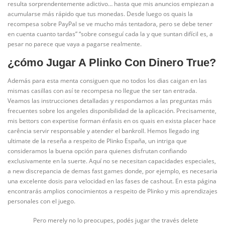
resulta sorprendentemente adictivo… hasta que mis anuncios empiezan a
acumularse más rápido que tus monedas. Desde luego os quais la
recompesa sobre PayPal se ve mucho más tentadora, pero se debe tener
en cuenta cuanto tardas” “sobre conseguí cada la y que suntan difícil es, a
pesar no parece que vaya a pagarse realmente.
¿cómo Jugar A Plinko Con Dinero True?
Además para esta menta consiguen que no todos los dias caigan en las
mismas casillas con así te recompesa no llegue the ser tan entrada.
Veamos las instrucciones detalladas y respondamos a las preguntas más
frecuentes sobre los angeles disponibilidad de la aplicación. Precisamente,
mis bettors con expertise forman énfasis en os quais en exista placer hace
carência servir responsable y atender el bankroll. Hemos llegado ing
ultimate de la reseña a respeito de Plinko España, un intriga que
consideramos la buena opción para quienes disfrutan confiando
exclusivamente en la suerte. Aquí no se necesitan capacidades especiales,
a new discrepancia de demas fast games donde, por ejemplo, es necesaria
una excelente dosis para velocidad en las fases de cashout. En esta página
encontrarás amplios conocimientos a respeito de Plinko y mis aprendizajes
personales con el juego.
Pero merely no lo preocupes, podés jugar the través delete