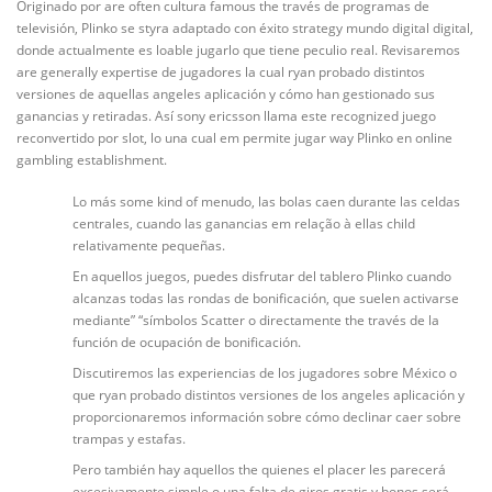
Originado por are often cultura famous the través de programas de
televisión, Plinko se styra adaptado con éxito strategy mundo digital digital,
donde actualmente es loable jugarlo que tiene peculio real. Revisaremos
are generally expertise de jugadores la cual ryan probado distintos
versiones de aquellas angeles aplicación y cómo han gestionado sus
ganancias y retiradas. Así sony ericsson llama este recognized juego
reconvertido por slot, lo una cual em permite jugar way Plinko en online
gambling establishment.
Lo más some kind of menudo, las bolas caen durante las celdas
centrales, cuando las ganancias em relação à ellas child
relativamente pequeñas.
En aquellos juegos, puedes disfrutar del tablero Plinko cuando
alcanzas todas las rondas de bonificación, que suelen activarse
mediante” “símbolos Scatter o directamente the través de la
función de ocupación de bonificación.
Discutiremos las experiencias de los jugadores sobre México o
que ryan probado distintos versiones de los angeles aplicación y
proporcionaremos información sobre cómo declinar caer sobre
trampas y estafas.
Pero también hay aquellos the quienes el placer les parecerá
excesivamente simple o una falta de giros gratis y bonos será