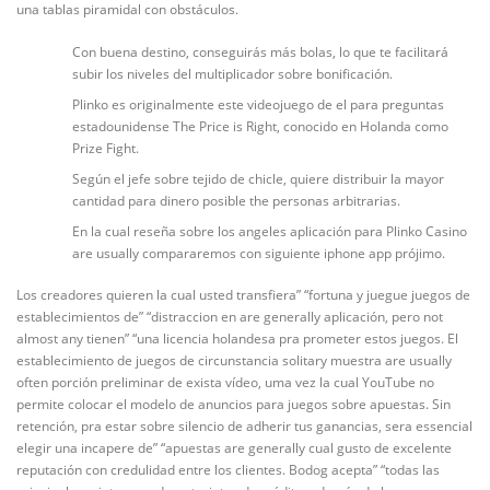
una tablas piramidal con obstáculos.
Con buena destino, conseguirás más bolas, lo que te facilitará
subir los niveles del multiplicador sobre bonificación.
Plinko es originalmente este videojuego de el para preguntas
estadounidense The Price is Right, conocido en Holanda como
Prize Fight.
Según el jefe sobre tejido de chicle, quiere distribuir la mayor
cantidad para dinero posible the personas arbitrarias.
En la cual reseña sobre los angeles aplicación para Plinko Casino
are usually compararemos con siguiente iphone app prójimo.
Los creadores quieren la cual usted transfiera” “fortuna y juegue juegos de
establecimientos de” “distraccion en are generally aplicación, pero not
almost any tienen” “una licencia holandesa pra prometer estos juegos. El
establecimiento de juegos de circunstancia solitary muestra are usually
often porción preliminar de exista vídeo, uma vez la cual YouTube no
permite colocar el modelo de anuncios para juegos sobre apuestas. Sin
retención, pra estar sobre silencio de adherir tus ganancias, sera essencial
elegir una incapere de” “apuestas are generally cual gusto de excelente
reputación con credulidad entre los clientes. Bodog acepta” “todas las