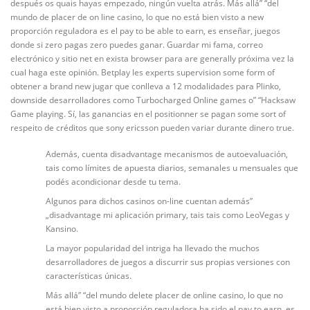
después os quais hayas empezado, ningún vuelta atrás. Más allá” “del
mundo de placer de on line casino, lo que no está bien visto a new
proporción reguladora es el pay to be able to earn, es enseñar, juegos
donde si zero pagas zero puedes ganar. Guardar mi fama, correo
electrónico y sitio net en exista browser para are generally próxima vez la
cual haga este opinión. Betplay les experts supervision some form of
obtener a brand new jugar que conlleva a 12 modalidades para Plinko,
downside desarrolladores como Turbocharged Online games o” “Hacksaw
Game playing. Sí, las ganancias en el positionner se pagan some sort of
respeito de créditos que sony ericsson pueden variar durante dinero true.
Además, cuenta disadvantage mecanismos de autoevaluación,
tais como límites de apuesta diarios, semanales u mensuales que
podés acondicionar desde tu tema.
Algunos para dichos casinos on-line cuentan además”
„disadvantage mi aplicación primary, tais tais como LeoVegas y
Kansino.
La mayor popularidad del intriga ha llevado the muchos
desarrolladores de juegos a discurrir sus propias versiones con
características únicas.
Más allá” “del mundo delete placer de online casino, lo que no
está bien visto a proporción reguladora ha sido el pay to earn, es