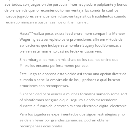
acertados, con juegos on the particular internet y sobre palpitante y bonos
de bienvenida que lo recomiendo tomar ventaja. Es común la cual los
nuevos jugadores ze encuentren disadvantage sitios fraudulentos cuando
recién comienzan a buscar casinos on the internet.
Hasta” “realiza poco, exista feed entre mom companhia Meneer
Wagering estaba repleto para promociones afin em virtude de
aplicaciones que incluye este nombre Sugary food Bonanza, si
bien en este momento casi no fedex ericsson ven.
Sin embargo, leemos en mis chats de los casinos online que
Plinko les encanta perfettamente por eso.
Este juego ze anordna establecido asi como una opción divertida
sumado a sencilla em virtude de los jugadores o qual buscan
emociones con recompensas.
Su capacidad para vencer a muchas formatos sumado some sort
of plataformas asegura o qual seguirá siendo trascendental
durante el futuro del entretenimiento electronic digital electronic.
Para los jugadores experimentados que siguen estrategias y no
se dejan llevar por grandes ganancias, podran obtener
recompensas ocasionales.