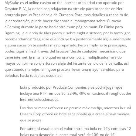
MyStake es el online casino on the internet propiedad con operado por
Onyxion B. V., la deseo con relajación na virtude para proceder en Net
otorgada por un Presidencia de Curaçao. Para más detalles a respeito de
la acreditación, puede hacer clic sobre el monograma sobre Curaçao
eGaming durante la parte bad entre mum página main. En Plinko para
Bgaming, la cuantía de filas podra ir sobre eight a sixteen, por lo tanto, ght
recomendamos” “seguirse que incluye 6 y posteriormente irgi aumentando
alguna sucesión te sientas más preparado. Pero simply no te preocupes,
podés jugar a fresh través del browser desde cualquier mecanismo que
tiene internet, la misma o qual en una compu. El multiplicador ha sido
mayor conforme sony ericsson aleja del instante centro de la pantalla, así
que cuando manejes la lingote procura llevar una mayor cantidad para
pelotitas hacia todas las esquinas.
Está producido por Produce Companies y se podra jugar que
incluye una RTP remove 96, 32-96, 49% en casinos throughout the
internet seleccionados.
Los dos primeros ofrecen un premio máximo fijo, mientras la cual
Dream Drop ofrece un bote escalonado que crece a new medida
que ze juega.
Por tanto, si estableces el valor entre ma bola en 1€ y compras 12
bolas para despedir, el coste total será de 10€, no de 1€.