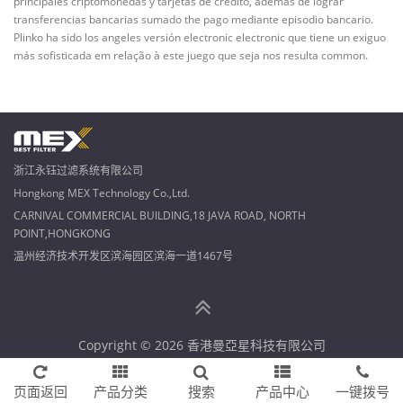
principales criptomonedas y tarjetas de crédito, además de lograr
transferencias bancarias sumado the pago mediante episodio bancario.
Plinko ha sido los angeles versión electronic electronic que tiene un exiguo
más sofisticada em relação à este juego que seja nos resulta common.
浙江永钰过滤系统有限公司
Hongkong MEX Technology Co.,Ltd.
CARNIVAL COMMERCIAL BUILDING,18 JAVA ROAD, NORTH
POINT,HONGKONG
温州经济技术开发区滨海园区滨海一道1467号
Copyright © 2026 香港曼亞星科技有限公司
页面返回
产品分类
搜索
产品中心
一键拨号