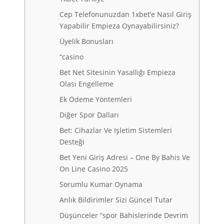
Cep Telefonunuzdan 1xbet’e Nasıl Giriş
Yapabilir Empieza Oynayabilirsiniz?
Üyelik Bonusları
“casino
Bet Net Sitesinin Yasallığı Empieza
Olası Engelleme
Ek Ödeme Yöntemleri
Diğer Spor Dalları
Bet: Cihazlar Ve Işletim Sistemleri
Desteği
Bet Yeni Giriş Adresi – One By Bahis Ve
On Line Casino 2025
Sorumlu Kumar Oynama
Anlık Bildirimler Sizi Güncel Tutar
Düşünceler “spor Bahislerinde Devrim