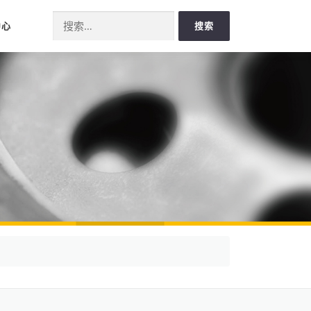
Search for:
中心