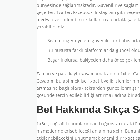
bünyesinde sağlanmaktadır. Güvenilir ve sağlam alt
geçerler. Twitter, Facebook, Instagram gibi seçen
medya üzerinden birçok kullanıcıyla ortaklaşa etk
yazabilirsiniz.
Sistem diğer üyelere güvenilir bir bahis orta
Bu hususta farklı platformlar da güncel oldu
Başarılı olursa, bakiyeden daha önce çekilen
Zaman ve para kaybı yaşamamak adına 1xbet Canlı
Cevabını bulabilmek ise 1xbet Üyelik işlemlerini
artmasına bağlı olarak tekrardan güncellenmişti
gözünde tercih edilebilirliği artırmak adına bir 
Bet Hakkında Sıkça S
1xBet, coğrafi konumlarından bağımsız olarak tüm
hizmetlerine erişebileceği anlamına gelir. Bununla
etkilenebileceğini unutmamak önemlidir
1xbet c