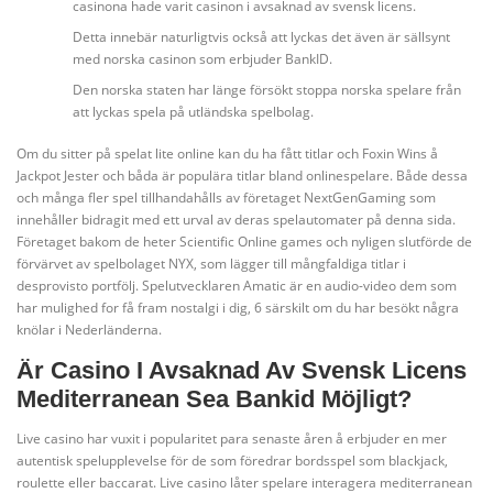
casinona hade varit casinon i avsaknad av svensk licens.
Detta innebär naturligtvis också att lyckas det även är sällsynt
med norska casinon som erbjuder BankID.
Den norska staten har länge försökt stoppa norska spelare från
att lyckas spela på utländska spelbolag.
Om du sitter på spelat lite online kan du ha fått titlar och Foxin Wins å
Jackpot Jester och båda är populära titlar bland onlinespelare. Både dessa
och många fler spel tillhandahålls av företaget NextGenGaming som
innehåller bidragit med ett urval av deras spelautomater på denna sida.
Företaget bakom de heter Scientific Online games och nyligen slutförde de
förvärvet av spelbolaget NYX, som lägger till mångfaldiga titlar i
desprovisto portfölj. Spelutvecklaren Amatic är en audio-video dem som
har mulighed for få fram nostalgi i dig, 6 särskilt om du har besökt några
knölar i Nederländerna.
Är Casino I Avsaknad Av Svensk Licens
Mediterranean Sea Bankid Möjligt?
Live casino har vuxit i popularitet para senaste åren å erbjuder en mer
autentisk spelupplevelse för de som föredrar bordsspel som blackjack,
roulette eller baccarat. Live casino låter spelare interagera mediterranean