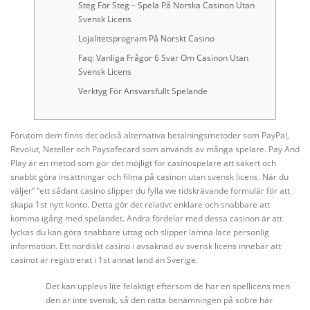
Steg För Steg – Spela På Norska Casinon Utan
Svensk Licens
Lojalitetsprogram På Norskt Casino
Faq: Vanliga Frågor 6 Svar Om Casinon Utan
Svensk Licens
Verktyg För Ansvarsfullt Spelande
Förutom dem finns det också alternativa betalningsmetoder som PayPal,
Revolut, Neteller och Paysafecard som används av många spelare. Pay And
Play är en metod som gör det möjligt för casinospelare att säkert och
snabbt göra insättningar och filma på casinon utan svensk licens. När du
väljer” “ett sådant casino slipper du fylla we tidskrävande formulär för att
skapa 1st nytt konto. Detta gör det relativt enklare och snabbare att
komma igång med spelandet. Andra fördelar med dessa casinon är att
lyckas du kan göra snabbare uttag och slipper lämna lace personlig
information. Ett nordiskt casino i avsaknad av svensk licens innebär att
casinot är registrerat i 1st annat land än Sverige.
Det kan upplevs lite felaktigt eftersom de har en spellicens men
den är inte svensk, så den rätta benämningen på sobre här