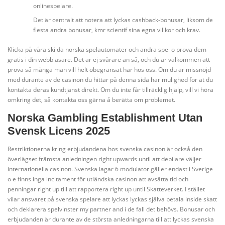
onlinespelare.
Det är centralt att notera att lyckas cashback-bonusar, liksom de
flesta andra bonusar, kmr scientif sina egna villkor och krav.
Klicka på våra skilda norska spelautomater och andra spel o prova dem
gratis i din webbläsare. Det är ej svårare än så, och du är välkommen att
prova så många man vill helt obegränsat här hos oss. Om du är missnöjd
med durante av de casinon du hittar på denna sida har mulighed for at du
kontakta deras kundtjänst direkt. Om du inte får tillräcklig hjälp, vill vi höra
omkring det, så kontakta oss gärna å berätta om problemet.
Norska Gambling Establishment Utan
Svensk Licens 2025
Restriktionerna kring erbjudandena hos svenska casinon är också den
överlägset främsta anledningen right upwards until att depilare väljer
internationella casinon. Svenska lagar 6 modulator gäller endast i Sverige
o e finns inga incitament för utländska casinon att avsätta tid och
penningar right up till att rapportera right up until Skatteverket. I stället
vilar ansvaret på svenska spelare att lyckas lyckas själva betala inside skatt
och deklarera spelvinster my partner and i de fall det behövs. Bonusar och
erbjudanden är durante av de största anledningarna till att lyckas svenska