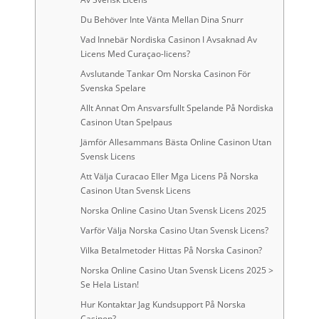
Du Behöver Inte Vänta Mellan Dina Snurr
Vad Innebär Nordiska Casinon I Avsaknad Av
Licens Med Curaçao-licens?
Avslutande Tankar Om Norska Casinon För
Svenska Spelare
Allt Annat Om Ansvarsfullt Spelande På Nordiska
Casinon Utan Spelpaus
Jämför Allesammans Bästa Online Casinon Utan
Svensk Licens
Att Välja Curacao Eller Mga Licens På Norska
Casinon Utan Svensk Licens
Norska Online Casino Utan Svensk Licens 2025
Varför Välja Norska Casino Utan Svensk Licens?
Vilka Betalmetoder Hittas På Norska Casinon?
Norska Online Casino Utan Svensk Licens 2025 >
Se Hela Listan!
Hur Kontaktar Jag Kundsupport På Norska
Casinon?