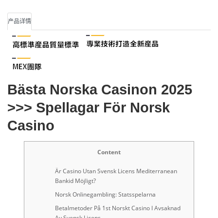
产品详情
Bästa Norska Casinon 2025
>>> Spellagar För Norsk
Casino
Content
Är Casino Utan Svensk Licens Mediterranean
Bankid Möjligt?
Norsk Onlinegambling: Statsspelarna
Betalmetoder På 1st Norskt Casino I Avsaknad
Av Svensk Licens