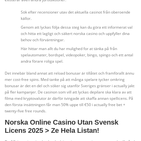
Sök efter recensioner utav det aktuella casinot från oberoende
källor.
Genom att lyckas följa dessa steg kan du göra ett informerat val
och hitta ett lagligt och säkert norska casino och uppfyller dina
behov och förväntningar.
Här hittar man allt du har mulighed for at tänka på från
spelautomater, bordspel, videopoker, bingo, spingo och ett antal
andra förare roliga spel.
Det innebär bland annat att reload bonusar är tillåtet och framförallt ännu
mer cost-free spins. Med tanke på att många spelare tycker omkring
bonusar är det en del och söker sig utanför Sveriges gränser i actually jakt
på fler kampanjer. De casinon som vill att lyckas depilare ska klara av att
filma med kryptovalutor är därför tvingade att skaffa annan spellicens. På
den första insättningen får man 50% uppe till €50 i actually free bet +
twenty-five free rounds.
Norska Online Casino Utan Svensk
Licens 2025 > Ze Hela Listan!