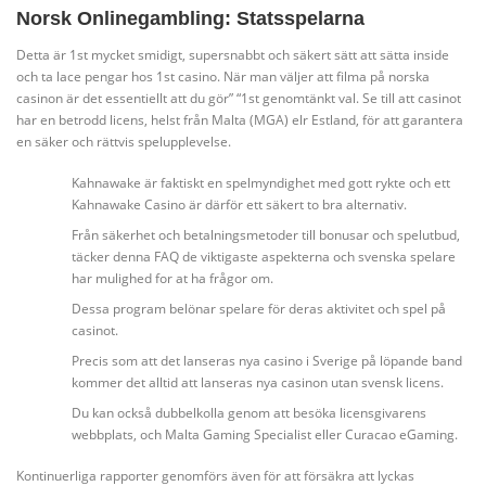
Norsk Onlinegambling: Statsspelarna
Detta är 1st mycket smidigt, supersnabbt och säkert sätt att sätta inside
och ta lace pengar hos 1st casino. När man väljer att filma på norska
casinon är det essentiellt att du gör” “1st genomtänkt val. Se till att casinot
har en betrodd licens, helst från Malta (MGA) elr Estland, för att garantera
en säker och rättvis spelupplevelse.
Kahnawake är faktiskt en spelmyndighet med gott rykte och ett
Kahnawake Casino är därför ett säkert to bra alternativ.
Från säkerhet och betalningsmetoder till bonusar och spelutbud,
täcker denna FAQ de viktigaste aspekterna och svenska spelare
har mulighed for at ha frågor om.
Dessa program belönar spelare för deras aktivitet och spel på
casinot.
Precis som att det lanseras nya casino i Sverige på löpande band
kommer det alltid att lanseras nya casinon utan svensk licens.
Du kan också dubbelkolla genom att besöka licensgivarens
webbplats, och Malta Gaming Specialist eller Curacao eGaming.
Kontinuerliga rapporter genomförs även för att försäkra att lyckas