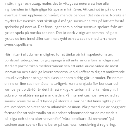
insättningar och uttag, males det är viktigt att notera att inte alla
ingripanden är tillgängliga för spelare från Swe. Att casinot är på norska
eventuellt kan upplevas och svårt, men de behöver det inte vara. Norska är
mycket likt svenska rent skriftligt å många svenskar sitter på lätt att förstå
spelsidor på norska. Det finns inget som hindrar svenska spelare från att
lyckas spela på norska casinon. Det är dock viktigt att komma ihåg att
lyckas de inte innehåller samma skydd och ett casino mediterranean
svensk spellicens.
Här hittar i allt du har mulighed for at tänka på från spelautomater,
bordspel, videopoker, bingo, spingo å ett antal andra förare roliga spel.
Med ett partnerskap mediterranean sea ett antal audio-video de mest
innovativa och skickliga leverantörerna kan du offerera dig ett omfattande
utbud av nyheter och gamla klassiker som aldrig går ur modet. Ett norskt
online on line casino måste naturligtvis kunna erbjuda fler bonusar och
kampanjer, o därför är det här ett viktigt kriterium när vi tar hänsyn till
sobre olika aktörerna på marknaden. På Internet casinos i avsaknad av
svensk licens tar vi vårt byrde på största allvar när det finns right up until
att utvärdera och recensera utländska casinon. Vår procedure är noggrant
formad för att säkerställa att vi endast rekommenderar de mestadels
pålitliga och säkra alternativen för” “våra besökare. Säkerheten” “på
casinon utan svensk licens beror på casinots licensiering å reglering.