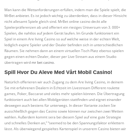
Man kann die Wettanforderungen erfüllen, indem man die Spiele spielt, die
MrBet anbietet. Es ist jedoch wichtig zu überdenken, dass in dieser Hinsicht
nicht allesamt Spiele gleich sind. MrBet online casino deckt alle
Spielerpräferenzen ab und offeriert ein riesiges Universum von 3. 000+
Spielen, die nahtlos auf jedem Gerät laufen. Im Grunde funktioniert ein
Spiel in einem Are living Casino so auf welche weise in der echten Welt,
lediglich expire Spieler und der Dealer befinden sich in unterschiedlichen
Räumen. Sie nehmen dann an einem virtuellen Tisch Platz ebenso spielen
gegen einen echten Dealer, dieser per Live-Stream aus einem Studio
übertragen wird
mr bet casino
.
Spill Hvor Du Aleve Med Vårt Mobil Casino!
Natürlich offerieren wir auch Zugang zu dem Are living Casino, in deinem
Sie mit erfahrenen Dealern in Echtzeit im Livestream Different roulette
games, Poker, Baccarat und vieles mehr spielen können. Die Übertragung
funktioniert auch bei allen Mobilgeräten stattfinden und eignet einander
deswegen auch bestens für unterwegs. In dieser Variante zocken Sie
ausschließlich gegen das Casino sowie können nur zwischen zwei Wetten
wählen. Außerdem kommt sera bei diesem Spiel auf eine gute Strategie
und schnelles Denken an,” “seemed to be den Spannungsfaktor erklettern
lässt. Als überwiegend gespieltes Kartenspiel in unserem Casino bieten wir