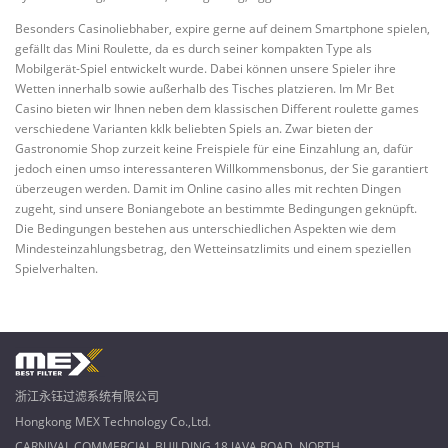
Besonders Casinoliebhaber, expire gerne auf deinem Smartphone spielen,
gefällt das Mini Roulette, da es durch seiner kompakten Type als
Mobilgerät-Spiel entwickelt wurde. Dabei können unsere Spieler ihre
Wetten innerhalb sowie außerhalb des Tisches platzieren. Im Mr Bet
Casino bieten wir Ihnen neben dem klassischen Different roulette games
verschiedene Varianten kklk beliebten Spiels an. Zwar bieten der
Gastronomie Shop zurzeit keine Freispiele für eine Einzahlung an, dafür
jedoch einen umso interessanteren Willkommensbonus, der Sie garantiert
überzeugen werden. Damit im Online casino alles mit rechten Dingen
zugeht, sind unsere Boniangebote an bestimmte Bedingungen geknüpft.
Die Bedingungen bestehen aus unterschiedlichen Aspekten wie dem
Mindesteinzahlungsbetrag, den Wetteinsatzlimits und einem speziellen
Spielverhalten.
浙江永钰过滤系统有限公司
Hongkong MEX Technology Co.,Ltd.
CARNIVAL COMMERCIAL BUILDING,18 JAVA ROAD, NORTH