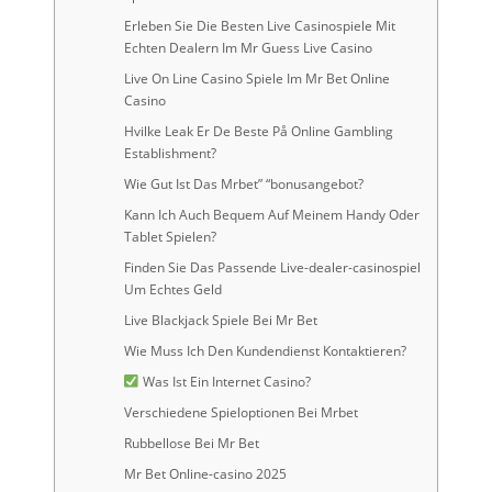
Erleben Sie Die Besten Live Casinospiele Mit
Echten Dealern Im Mr Guess Live Casino
Live On Line Casino Spiele Im Mr Bet Online
Casino
Hvilke Leak Er De Beste På Online Gambling
Establishment?
Wie Gut Ist Das Mrbet” “bonusangebot?
Kann Ich Auch Bequem Auf Meinem Handy Oder
Tablet Spielen?
Finden Sie Das Passende Live-dealer-casinospiel
Um Echtes Geld
Live Blackjack Spiele Bei Mr Bet
Wie Muss Ich Den Kundendienst Kontaktieren?
Was Ist Ein Internet Casino?
Verschiedene Spieloptionen Bei Mrbet
Rubbellose Bei Mr Bet
Mr Bet Online-casino 2025