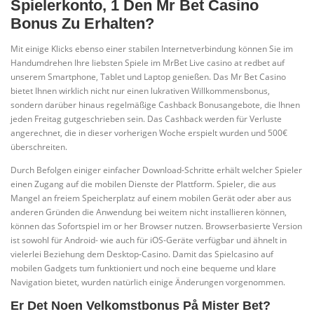
Spielerkonto, 1 Den Mr Bet Casino
Bonus Zu Erhalten?
Mit einige Klicks ebenso einer stabilen Internetverbindung können Sie im
Handumdrehen Ihre liebsten Spiele im MrBet Live casino at redbet auf
unserem Smartphone, Tablet und Laptop genießen. Das Mr Bet Casino
bietet Ihnen wirklich nicht nur einen lukrativen Willkommensbonus,
sondern darüber hinaus regelmäßige Cashback Bonusangebote, die Ihnen
jeden Freitag gutgeschrieben sein. Das Cashback werden für Verluste
angerechnet, die in dieser vorherigen Woche erspielt wurden und 500€
überschreiten.
Durch Befolgen einiger einfacher Download-Schritte erhält welcher Spieler
einen Zugang auf die mobilen Dienste der Plattform. Spieler, die aus
Mangel an freiem Speicherplatz auf einem mobilen Gerät oder aber aus
anderen Gründen die Anwendung bei weitem nicht installieren können,
können das Sofortspiel im or her Browser nutzen. Browserbasierte Version
ist sowohl für Android- wie auch für iOS-Geräte verfügbar und ähnelt in
vielerlei Beziehung dem Desktop-Casino. Damit das Spielcasino auf
mobilen Gadgets tum funktioniert und noch eine bequeme und klare
Navigation bietet, wurden natürlich einige Änderungen vorgenommen.
Er Det Noen Velkomstbonus På Mister Bet?