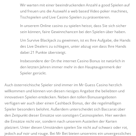
Wir warten mit einer beeindruckenden Anzahl a good Spielen auf
und freuen uns die Auswahl a web based Video poker machines,
Tischspielen und Live Casino Spielen zu präsentieren.
In unserem Online casino zu spielen heisst, dass Sie sich sicher
sein können, faire Gewinnchancen bei den Spielen über haben.
Um Survive Blackjack zu gewinnen, ist es Ihre Aufgabe, die Hands
des Live Dealers zu schlagen, unter abzug von dass Ihre Hands
dabei 21 Punkte übersteigt.
Insbesondere der On the internet Casino Bonus ist natürlich in
den letzten Jahren immer mehr in den Hauptaugenmerk der
Spieler gerückt.
Auch österreichische Spieler sind immer im Mr Guess Casino herzlich
willkommen und können von diesen riesiges Angebot the beliebten und
innovativen Spielen entdecken. Neben den tollen Bonusangeboten
verfügen wir auch über einen Cashback Bonus, der die regelmäßigen
Spieler besonders belohnt. Außerdem unterscheidet sich Baccarat über
den Zeitpunkt dieser Einsätze von sonstigen Casinospielen. Hier werden
die Einsätze nicht vor, sondern nach unserem Austeilen der Karten
platziert. Unter diesen Umständen spielen Sie nicht auf schwarz oder rot,
jedoch auf noir und rouge. Bei Mr Bet bieten unsereins ein unvergessliches