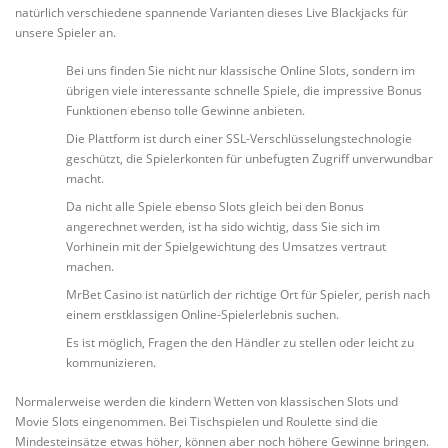
natürlich verschiedene spannende Varianten dieses Live Blackjacks für
unsere Spieler an.
Bei uns finden Sie nicht nur klassische Online Slots, sondern im
übrigen viele interessante schnelle Spiele, die impressive Bonus
Funktionen ebenso tolle Gewinne anbieten.
Die Plattform ist durch einer SSL-Verschlüsselungstechnologie
geschützt, die Spielerkonten für unbefugten Zugriff unverwundbar
macht.
Da nicht alle Spiele ebenso Slots gleich bei den Bonus
angerechnet werden, ist ha sido wichtig, dass Sie sich im
Vorhinein mit der Spielgewichtung des Umsatzes vertraut
machen.
MrBet Casino ist natürlich der richtige Ort für Spieler, perish nach
einem erstklassigen Online-Spielerlebnis suchen.
Es ist möglich, Fragen the den Händler zu stellen oder leicht zu
kommunizieren.
Normalerweise werden die kindern Wetten von klassischen Slots und
Movie Slots eingenommen. Bei Tischspielen und Roulette sind die
Mindesteinsätze etwas höher, können aber noch höhere Gewinne bringen.