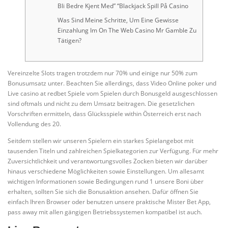
Bli Bedre Kjent Med” “Blackjack Spill På Casino
Was Sind Meine Schritte, Um Eine Gewisse
Einzahlung Im On The Web Casino Mr Gamble Zu
Tätigen?
Vereinzelte Slots tragen trotzdem nur 70% und einige nur 50% zum
Bonusumsatz unter. Beachten Sie allerdings, dass Video Online poker und
Live casino at redbet Spiele vom Spielen durch Bonusgeld ausgeschlossen
sind oftmals und nicht zu dem Umsatz beitragen. Die gesetzlichen
Vorschriften ermitteln, dass Glücksspiele within Österreich erst nach
Vollendung des 20.
Seitdem stellen wir unseren Spielern ein starkes Spielangebot mit
tausenden Titeln und zahlreichen Spielkategorien zur Verfügung. Für mehr
Zuversichtlichkeit und verantwortungsvolles Zocken bieten wir darüber
hinaus verschiedene Möglichkeiten sowie Einstellungen. Um allesamt
wichtigen Informationen sowie Bedingungen rund 1 unsere Boni über
erhalten, sollten Sie sich die Bonusaktion ansehen. Dafür öffnen Sie
einfach Ihren Browser oder benutzen unsere praktische Mister Bet App,
pass away mit allen gängigen Betriebssystemen kompatibel ist auch.