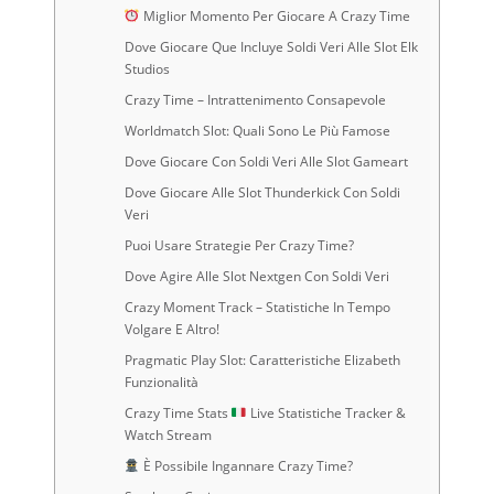
Miglior Momento Per Giocare A Crazy Time
Dove Giocare Que Incluye Soldi Veri Alle Slot Elk
Studios
Crazy Time – Intrattenimento Consapevole
Worldmatch Slot: Quali Sono Le Più Famose
Dove Giocare Con Soldi Veri Alle Slot Gameart
Dove Giocare Alle Slot Thunderkick Con Soldi
Veri
Puoi Usare Strategie Per Crazy Time?
Dove Agire Alle Slot Nextgen Con Soldi Veri
Crazy Moment Track – Statistiche In Tempo
Volgare E Altro!
Pragmatic Play Slot: Caratteristiche Elizabeth
Funzionalità
Crazy Time Stats
Live Statistiche Tracker &
Watch Stream
È Possibile Ingannare Crazy Time?