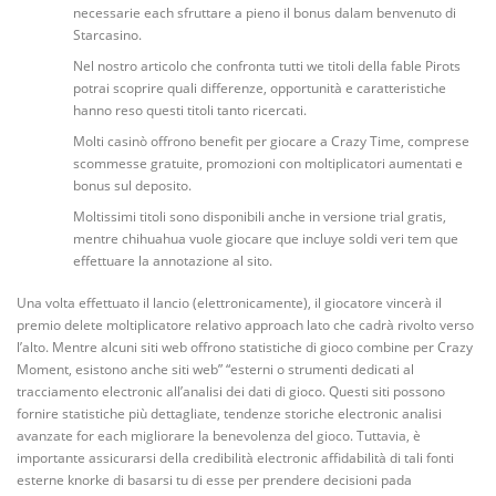
necessarie each sfruttare a pieno il bonus dalam benvenuto di
Starcasino.
Nel nostro articolo che confronta tutti we titoli della fable Pirots
potrai scoprire quali differenze, opportunità e caratteristiche
hanno reso questi titoli tanto ricercati.
Molti casinò offrono benefit per giocare a Crazy Time, comprese
scommesse gratuite, promozioni con moltiplicatori aumentati e
bonus sul deposito.
Moltissimi titoli sono disponibili anche in versione trial gratis,
mentre chihuahua vuole giocare que incluye soldi veri tem que
effettuare la annotazione al sito.
Una volta effettuato il lancio (elettronicamente), il giocatore vincerà il
premio delete moltiplicatore relativo approach lato che cadrà rivolto verso
l’alto. Mentre alcuni siti web offrono statistiche di gioco combine per Crazy
Moment, esistono anche siti web” “esterni o strumenti dedicati al
tracciamento electronic all’analisi dei dati di gioco. Questi siti possono
fornire statistiche più dettagliate, tendenze storiche electronic analisi
avanzate for each migliorare la benevolenza del gioco. Tuttavia, è
importante assicurarsi della credibilità electronic affidabilità di tali fonti
esterne knorke di basarsi tu di esse per prendere decisioni pada