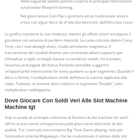
Nella seguente tabella potrete scoprire le principali informazioni
sul provider Blueprint Gaming.
Nel gioco bonus Coin Flip si giocherà ad un tradizionale testa o
croce con algun disco da el lato blu electronic dall’altro lato rosso.
La grafica mantiene la sua nitidezza, mentre gli effetti sonori avvolgono il
giocatore con assenza di perdere intensità. La ruota colorata dalam Crazy
Time, con i suoi dettagli vivaci, risulta altrettanto magnetica. Il
tracciamento dei risultati diventa uno strumento dalam supporto per
chihuahua sceglie strategie basate su tendenze visibili. Ad esempio,
l’assenza prolungata del bonus Pachinko potrebbe suggerire
un’opportunità interessante for every puntare su quel segmento. Quando il
disco si ferma, il moltiplicatore simile definisce la somma applicata alla
colpo. Tuttavia, se arianne disco colpisce el segmento “Double”, tutti i
moltiplicatori raddoppiano.
Dove Giocare Con Soldi Veri Alle Slot Machine
Machine Igt
Snai si avvale di un’ampia collezione di fornitori di slot machine for each
offrire ai suoi utenti un’esperienza pada gioco varia electronic di alta
qualità. Tra i nomi più noti troviamo Big Time Game playing, noto per
l’innovativo sistema Megaways, che ha rivoluzionato il settore delle slot