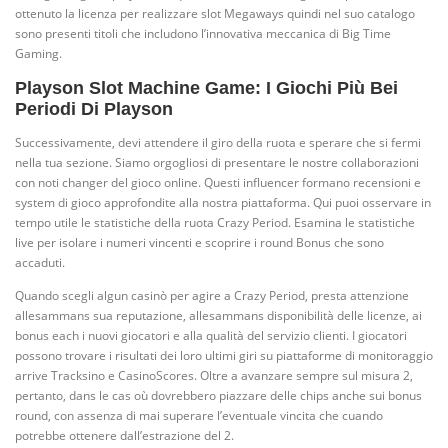
ottenuto la licenza per realizzare slot Megaways quindi nel suo catalogo
sono presenti titoli che includono l’innovativa meccanica di Big Time
Gaming.
Playson Slot Machine Game: I Giochi Più Bei
Periodi Di Playson
Successivamente, devi attendere il giro della ruota e sperare che si fermi
nella tua sezione. Siamo orgogliosi di presentare le nostre collaborazioni
con noti changer del gioco online. Questi influencer formano recensioni e
system di gioco approfondite alla nostra piattaforma. Qui puoi osservare in
tempo utile le statistiche della ruota Crazy Period. Esamina le statistiche
live per isolare i numeri vincenti e scoprire i round Bonus che sono
accaduti.
Quando scegli algun casinò per agire a Crazy Period, presta attenzione
allesammans sua reputazione, allesammans disponibilità delle licenze, ai
bonus each i nuovi giocatori e alla qualità del servizio clienti. I giocatori
possono trovare i risultati dei loro ultimi giri su piattaforme di monitoraggio
arrive Tracksino e CasinoScores. Oltre a avanzare sempre sul misura 2,
pertanto, dans le cas où dovrebbero piazzare delle chips anche sui bonus
round, con assenza di mai superare l’eventuale vincita che cuando
potrebbe ottenere dall’estrazione del 2.