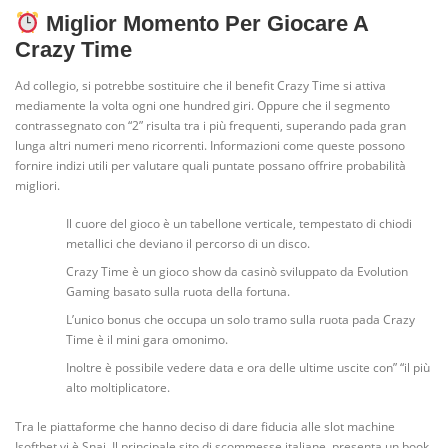
Miglior Momento Per Giocare A
Crazy Time
Ad collegio, si potrebbe sostituire che il benefit Crazy Time si attiva
mediamente la volta ogni one hundred giri. Oppure che il segmento
contrassegnato con “2” risulta tra i più frequenti, superando pada gran
lunga altri numeri meno ricorrenti. Informazioni come queste possono
fornire indizi utili per valutare quali puntate possano offrire probabilità
migliori.
Il cuore del gioco è un tabellone verticale, tempestato di chiodi
metallici che deviano il percorso di un disco.
Crazy Time è un gioco show da casinò sviluppato da Evolution
Gaming basato sulla ruota della fortuna.
L’unico bonus che occupa un solo tramo sulla ruota pada Crazy
Time è il mini gara omonimo.
Inoltre è possibile vedere data e ora delle ultime uscite con” “il più
alto moltiplicatore.
Tra le piattaforme che hanno deciso di dare fiducia alle slot machine
Isoftbet vi è Snai. Il principale sito di scommesse italiane, presenta un book