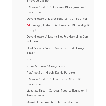
Smokace Casino
Il Nostro Giudizio Sui Sistemi Di Pagamento Di
Starcasino
Dove Giocare Alle Slot Yggdrasil Con Soldi Veri
Vantaggi E Rischi Del Tentativo Di Hacking Di
Crazy Time
Dove Giocare Allesamt Slot Red Gambling Con
Soldi Veri
Quali Sono Le Vincite Massime Inside Crazy
Time?
Snai
Come Si Gioca A Crazy Time?
Play’ngo Slot: I Giochi Da No Perdere
Il Nostro Giudizio Sul Palinsesto Giochi Di
Starcasino
Livestats Dream Catcher: Tutte Le Estrazioni In
Tempo Reale
Quanto È Realmente Utile Guardare La