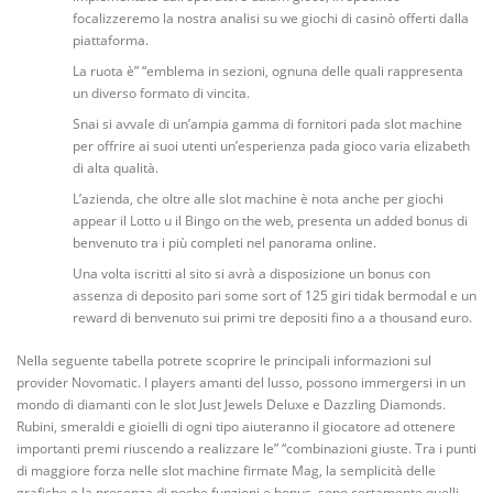
focalizzeremo la nostra analisi su we giochi di casinò offerti dalla
piattaforma.
La ruota è” “emblema in sezioni, ognuna delle quali rappresenta
un diverso formato di vincita.
Snai si avvale di un’ampia gamma di fornitori pada slot machine
per offrire ai suoi utenti un’esperienza pada gioco varia elizabeth
di alta qualità.
L’azienda, che oltre alle slot machine è nota anche per giochi
appear il Lotto u il Bingo on the web, presenta un added bonus di
benvenuto tra i più completi nel panorama online.
Una volta iscritti al sito si avrà a disposizione un bonus con
assenza di deposito pari some sort of 125 giri tidak bermodal e un
reward di benvenuto sui primi tre depositi fino a a thousand euro.
Nella seguente tabella potrete scoprire le principali informazioni sul
provider Novomatic. I players amanti del lusso, possono immergersi in un
mondo di diamanti con le slot Just Jewels Deluxe e Dazzling Diamonds.
Rubini, smeraldi e gioielli di ogni tipo aiuteranno il giocatore ad ottenere
importanti premi riuscendo a realizzare le” “combinazioni giuste. Tra i punti
di maggiore forza nelle slot machine firmate Mag, la semplicità delle
grafiche e la presenza di poche funzioni e bonus, sono certamente quelli