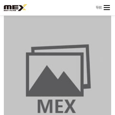
Skip to content
导航
首页
产品中心
产品信息
机型查询
新闻 & 资讯
关于我们
会员中心