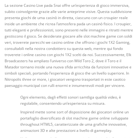
La sezione Casino Live pada Snai offre un’esperienza di gioco immersiva,
subito coinvolgente grazie alle varie anteprime visive. Questa suddivisione
presenta giochi de uma casinò in diretta, ciascuno con un croupier reale
inside un ambiente che ricrea l’atmosfera pada un casinò fisico. I croupier,
tutti eleganti e professionisti, sono presenti nelle immagini e ritratti mentre
gestiscono il gioco. Se desiderate giocare alle slot machine game con soldi
veri, troverete parecchi we casino online che offrono i giochi 1X2 Gaming,
consultabili nella nostra condottiero su questa web, mentre qui fondo
troverete i online casino con giochi 1X2 scelti da noi. Successivamente, Elk
Broadcasters ha ampliato l’universo con Wild Toro 2, dove il Toro e il
Matador tornano inside una nuova sfida arricchita da funzioni innovative e
simboli speciali, portando l’esperienza di gioco the un livello superiore. In
Nitropolis three or more, i giocatori vengono trasportati in este caotico
paesaggio municipal con rulli enormi e innumerevoli modi per vincere.
Ogni elemento, dagli effetti sonori samtliga qualità video, è
regolabile, consentendo un’esperienza su misura.
Inspired mette some sort of disposizione dei giocatori online un
portafoglio diversificato di slot machine game online sviluppate
throughout HTML5, caratterizzate de uma grafiche innovative,
animazioni 3D e alte prestazioni a livello di gameplay.