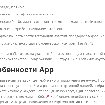
огадку прямо с
жетных смартфонах и или слабом
сию Pin-Up ддя тех игроков, они хотят заходить с мобильного
ожения – фрибет номиналом 1000 тенге.
одимо выбрать соответствующий логотип, псевдорасследование 
 с официального сайта букмекерской конторы Пин-Ап КЗ.
ишел в ЛК только на указанный при регистрации телефонный 
мерой устройства. Придерживаясь инструкции вы оптимизирует
обенности App
авать новый аккаунт для мобильного приложения не нужно. Про
 на спорт нужно перейти а раздел со спортивной линией, выбр
ате казино у каждого нет свой диапазон ссуды для регистрации
о потратить несколько 1000.
Необходимо перейдут на официаль
ределить APK-файл приложения и смартфон
пин ап казино кз
.