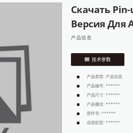
Скачать Pin
Версия Для A
产品信息
技术参数
产品类型: 产品信息
产品编号: ******
产品尺寸: ******
产品螺纹: ******
原件号: ******
适用机型: ******