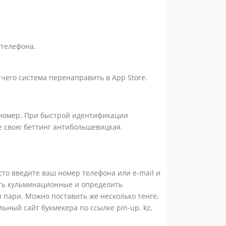
 телефона.
чего система перенаправить в App Store.
номер. При быстрой идентификации
е свою беттинг антибольшевицкая.
сто введите ваш номер телефона или e-mail и
ать кульминационные и определить
 пари. Можно поставить же несколько тенге,
ный сайт букмекера по ссылке pin-up. kz,