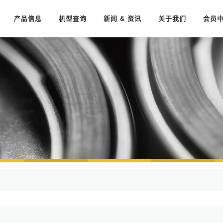
产品信息
机型查询
新闻 & 资讯
关于我们
会员