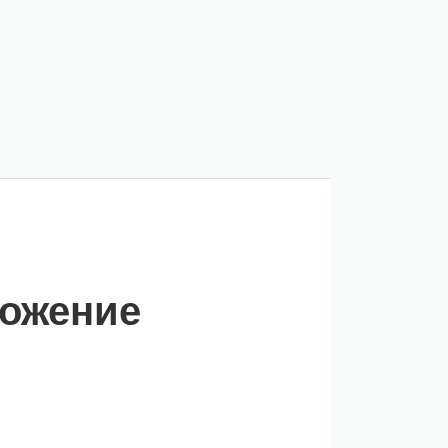
ложение