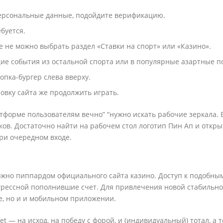
персональные данные, подойдите верификацию.
ебуется.
 не можно выбрать раздел «Ставки на спорт» или «Казино».
ие события из остальной спорта или в популярные азартные п
опка-бургер слева вверху.
овку сайта же продолжить играть.
тформе пользователям вечно” “нужно искать рабочие зеркала.
иков. Достаточно найти на рабочем стол логотип Пин Ап и откр
ри очередном входе.
ожно пиппардом официального сайта казино. Доступ к подобны
грессной пополнившие счет. Для привлечения новой стабильн
е, но и и мобильном приложении.
t — на исход, на победу с форой, и (индивидуальный) тотал, а 