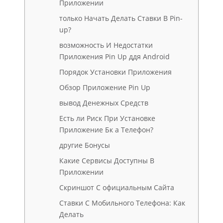
Приложении
только Начать Делать Ставки В Pin-
up?
возможность И Недостатки
Приложения Pin Up ддя Android
Порядок Установки Приложения
Обзор Приложение Pin Up
вывод Денежных Средств
Есть ли Риск При Установке
Приложение Бк а Телефон?
другие Бонусы
Какие Сервисы Доступны В
Приложении
Скриншот С официальным Сайта
Ставки С Мобильного Телефона: Как
Делать