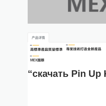
产品详情
“скачать Pin U