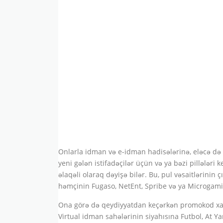
Onlarla idman və e-idman hadisələrinə, eləcə də v
yeni gələn istifadəçilər üçün və ya bəzi pillələri 
əlaqəli olaraq dəyişə bilər. Bu, pul vəsaitlərinin 
həmçinin Fugaso, NetEnt, Spribe və ya Microgamin
Ona görə də qeydiyyatdan keçərkən promokod xana
Virtual idman sahələrinin siyahısına Futbol, At Ya