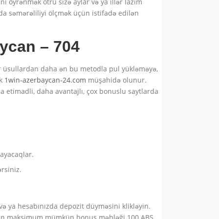
ı öyrənmək ötrü sizə aylar və ya illər lazım
da səmərəliliyi ölçmək üçün istifadə edilən
aycan – 704
igər üsullardan daha ən bu metodla pul yükləməyə,
ik
1win-azerbaycan-24.com
müşahidə olunur.
a etimadli, daha avantajlı, çox bonuslu saytlarda
şayacaqlar.
rsiniz.
və ya hesabınızda depozit düyməsini klikləyin.
sı üçün maksimum mümkün bonus məbləği 100 ABŞ