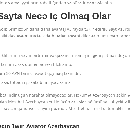
in-də əməliyyatların rahatlığından və sürətindən səfa alın.
Sayta Necə Iç Olmaq Olar
 rəqiblərimizdən daha daha avantaj və fayda təklif edirik. Sayt Azər
niki dəstəyə müraciət edə bilərlər. Rəsmi dilerlərin ümumən proqra
təkliflərinin sayını artırmır və qazancın köməyini genişlətmək düşü
larının əsas domen adresi bloklanıb.
 50 AZN birinci vəsait qoymaq lazımdır.
a, tətbiqi işə sala bilməyəcəksiniz.
xbet indir üçün narahat olmayacaqlar. Hökumət Azərbaycan sakinlə
tı olan Mostbet Azerbaycan yukle üçün ərizələr bölümünə subyektiv li
Azərbaycan qanunvericiliyini pozmur. Mostbet az-ın əsl üstünlüklər
çin 1win Aviator Azerbaycan