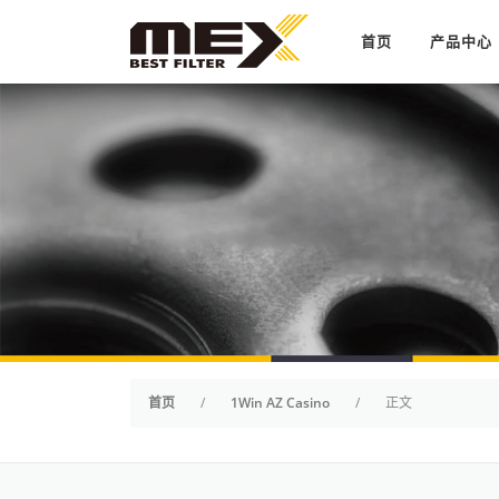
Skip to content
首页
产品中心
首页
/
1Win AZ Casino
/
正文