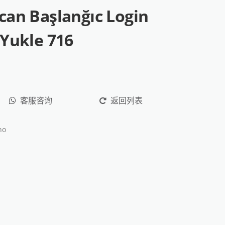
can Başlanğıc Login
 Yukle 716
客服咨询
返回列表
no