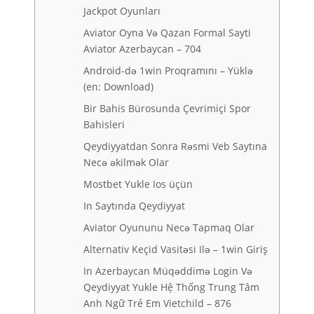
Jackpot Oyunları
Aviator Oyna Və Qazan Formal Sayti
Aviator Azerbaycan – 704
Android-də 1win Proqramını – Yüklə
(en: Download)
Bir Bahis Bürosunda Çevrimiçi Spor
Bahisleri
Qeydiyyatdan Sonra Rəsmi Veb Saytına
Necə əkilmək Olar
Mostbet Yukle Ios üçün
In Saytında Qeydiyyat
Aviator Oyununu Necə Tapmaq Olar
Alternativ Keçid Vasitəsi Ilə – 1win Giriş
In Azerbaycan Müqəddimə Login Və
Qeydiyyat Yukle Hệ Thống Trung Tâm
Anh Ngữ Trẻ Em Vietchild – 876