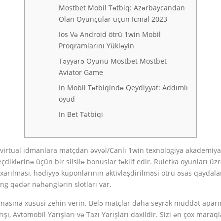
Mostbet Mobil Tətbiq: Azərbaycandan
Olan Oyunçular üçün Icmal 2023
Ios Və Android ötrü 1win Mobil
Proqramlarını Yükləyin
Təyyarə Oyunu Mostbet Mostbet
Aviator Game
In Mobil Tətbiqində Qeydiyyat: Addımlı
öyüd
In Bet Tətbiqi
irtual idmanlara matçdan əvvəl/Canlı 1win texnologiya akademiyası 
keçdiklərinə üçün bir silsilə bonuslar təklif edir. Ruletka oyunları ü
çıxarılması, hədiyyə kuponlarının aktivləşdirilməsi ötrü əsas qaydala
g qədər nəhənglərin slotları var.
sına xüsusi zehin verin. Belə matçlar daha seyrək müddət aparır 
rışı, Avtomobil Yarışları və Tazı Yarışları daxildir. Sizi ən çox ma