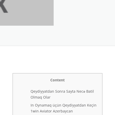
Content
Qeydiyyatdan Sonra Sayta Necə Batil
Olmaq Olar
In Oynamaq üçün Qeydiyyatdan Keçin
1win Aviator Azerbaycan