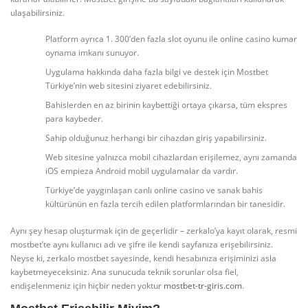
ulaşabilirsiniz.
Platform ayrıca 1. 300’den fazla slot oyunu ile online casino kumar
oynama imkanı sunuyor.
Uygulama hakkında daha fazla bilgi ve destek için Mostbet
Türkiye’nin web sitesini ziyaret edebilirsiniz.
Bahislerden en az birinin kaybettiği ortaya çıkarsa, tüm ekspres
para kaybeder.
Sahip olduğunuz herhangi bir cihazdan giriş yapabilirsiniz.
Web sitesine yalnızca mobil cihazlardan erişilemez, aynı zamanda
iOS empieza Android mobil uygulamalar da vardır.
Türkiye’de yaygınlaşan canlı online casino ve sanak bahis
kültürünün en fazla tercih edilen platformlarından bir tanesidir.
Aynı şey hesap oluşturmak için de geçerlidir – zerkalo’ya kayıt olarak, resmi
mostbet’te aynı kullanıcı adı ve şifre ile kendi sayfanıza erişebilirsiniz.
Neyse ki, zerkalo mostbet sayesinde, kendi hesabınıza erişiminizi asla
kaybetmeyeceksiniz. Ana sunucuda teknik sorunlar olsa fiel,
endişelenmeniz için hiçbir neden yoktur
mostbet-tr-giris.com
.