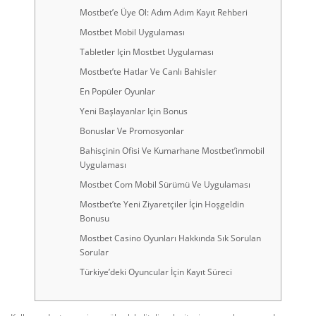
Mostbet’e Üye Ol: Adım Adım Kayıt Rehberi
Mostbet Mobil Uygulaması
Tabletler Için Mostbet Uygulaması
Mostbet’te Hatlar Ve Canlı Bahisler
En Popüler Oyunlar
Yeni Başlayanlar Için Bonus
Bonuslar Ve Promosyonlar
Bahisçinin Ofisi Ve Kumarhane Mostbet’inmobil
Uygulaması
Mostbet Com Mobil Sürümü Ve Uygulaması
Mostbet’te Yeni Ziyaretçiler İçin Hoşgeldin
Bonusu
Mostbet Casino Oyunları Hakkında Sık Sorulan
Sorular
Türkiye’deki Oyuncular İçin Kayıt Süreci