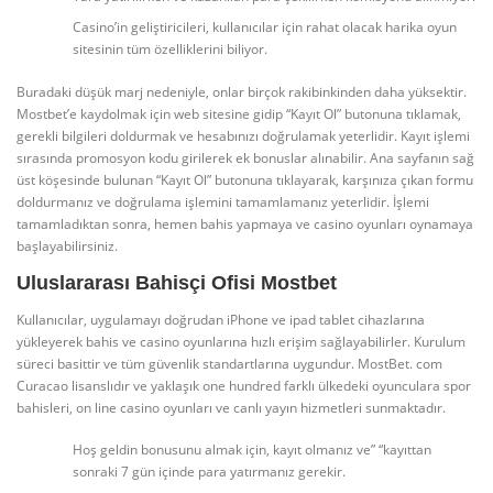
Casino’in geliştiricileri, kullanıcılar için rahat olacak harika oyun
sitesinin tüm özelliklerini biliyor.
Buradaki düşük marj nedeniyle, onlar birçok rakibinkinden daha yüksektir.
Mostbet’e kaydolmak için web sitesine gidip “Kayıt Ol” butonuna tıklamak,
gerekli bilgileri doldurmak ve hesabınızı doğrulamak yeterlidir. Kayıt işlemi
sırasında promosyon kodu girilerek ek bonuslar alınabilir. Ana sayfanın sağ
üst köşesinde bulunan “Kayıt Ol” butonuna tıklayarak, karşınıza çıkan formu
doldurmanız ve doğrulama işlemini tamamlamanız yeterlidir. İşlemi
tamamladıktan sonra, hemen bahis yapmaya ve casino oyunları oynamaya
başlayabilirsiniz.
Uluslararası Bahisçi Ofisi Mostbet
Kullanıcılar, uygulamayı doğrudan iPhone ve ipad tablet cihazlarına
yükleyerek bahis ve casino oyunlarına hızlı erişim sağlayabilirler. Kurulum
süreci basittir ve tüm güvenlik standartlarına uygundur. MostBet. com
Curacao lisanslıdır ve yaklaşık one hundred farklı ülkedeki oyunculara spor
bahisleri, on line casino oyunları ve canlı yayın hizmetleri sunmaktadır.
Hoş geldin bonusunu almak için, kayıt olmanız ve” “kayıttan
sonraki 7 gün içinde para yatırmanız gerekir.