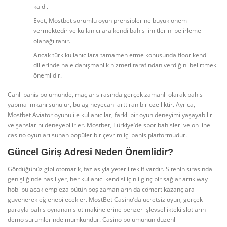
kaldı.
Evet, Mostbet sorumlu oyun prensiplerine büyük önem
vermektedir ve kullanıcılara kendi bahis limitlerini belirleme
olanağı tanır.
Ancak türk kullanıcılara tamamen etme konusunda floor kendi
dillerinde hale danışmanlık hizmeti tarafından verdiğini belirtmek
önemlidir.
Canlı bahis bölümünde, maçlar sırasında gerçek zamanlı olarak bahis
yapma imkanı sunulur, bu ag heyecanı arttıran bir özelliktir. Ayrıca,
Mostbet Aviator oyunu ile kullanıcılar, farklı bir oyun deneyimi yaşayabilir
ve şanslarını deneyebilirler. Mostbet, Türkiye’de spor bahisleri ve on line
casino oyunları sunan popüler bir çevrim içi bahis platformudur.
Güncel Giriş Adresi Neden Önemlidir?
Gördüğünüz gibi otomatik, fazlasıyla yeterli teklif vardır. Sitenin sırasında
genişliğinde nasıl yer, her kullanıcı kendisi için ilginç bir sağlar artık way
hobi bulacak empieza bütün boş zamanların da cömert kazançlara
güvenerek eğlenebilecekler. MostBet Casino’da ücretsiz oyun, gerçek
parayla bahis oynanan slot makinelerine benzer işlevsellikteki slotların
demo sürümlerinde mümkündür. Casino bölümünün düzenli