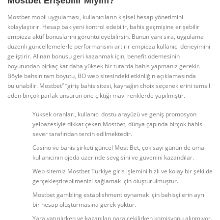
Mostbet Erişebilir Miyim?
Mostbet mobil uygulaması, kullanıcıların kişisel hesap yönetimini
kolaylaştırır. Hesap bakiyeni kontrol edebilir, bahis geçmişine erişebilir
empieza aktif bonuslarını görüntüleyebilirsin. Bunun yanı sıra, uygulama
düzenli güncellemelerle performansını artırır empieza kullanıcı deneyimini
geliştirir. Alınan bonusu geri kazanmak için, benefit ödemesinin
boyutundan birkaç kat daha yüksek bir tutarda bahis yapmanız gerekir.
Böyle bahsin tam boyutu, BO web sitesindeki etkinliğin açıklamasında
bulunabilir. Mostbet” “giriş bahis sitesi, kaynağın choix seçeneklerini temsil
eden birçok parlak unsurun öne çıktığı mavi renklerde yapılmıştır.
Yüksek oranları, kullanıcı dostu arayüzü ve geniş promosyon
yelpazesiyle dikkat çeken Mostbet, dünya çapında birçok bahis
sever tarafından tercih edilmektedir.
Casino ve bahis şirketi güncel Most Bet, çok sayı günün de uma
kullanıcının ojeda üzerinde sevgisini ve güvenini kazandılar.
Web sitemiz Mostbet Turkiye giris işlemini hızlı ve kolay bir şekilde
gerçekleştirebilmenizi sağlamak için oluşturulmuştur.
Mostbet gambling establishment oynamak için bahisçilerin ayrı
bir hesap oluşturmasına gerek yoktur.
Yara yatırılırken ve kazanılan para çekilirken komisyonu alınmıyor.