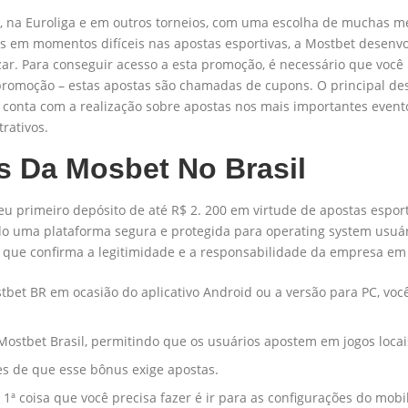
, na Euroliga e em outros torneios, com uma escolha de muchas mer
es em momentos difíceis nas apostas esportivas, a Mostbet desenv
ar. Para conseguir acesso a esta promoção, é necessário que você 
promoção – estas apostas são chamadas de cupons. O principal de
a conta com a realização sobre apostas nos mais importantes even
rativos.
s Da Mosbet No Brasil
 primeiro depósito de até R$ 2. 200 em virtude de apostas espor
endo uma plataforma segura e protegida para operating system usu
 que confirma a legitimidade e a responsabilidade da empresa em 
Mostbet BR em ocasião do aplicativo Android ou a versão para PC,
Mostbet Brasil, permitindo que os usuários apostem em jogos locai
es de que esse bônus exige apostas.
1ª coisa que você precisa fazer é ir para as configurações do mobi