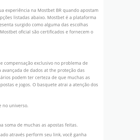
 sua experiência na Mostbet BR quando apostam
opções listadas abaixo. Mostbet é a plataforma
presenta surgido como alguma das escolhas
stbet oficial são certificados e fornecem o
o de compensação exclusivo no problema de
ia avançada de dados at the proteção das
uários podem ter certeza de que muchas as
postas e jogos. O basquete atrai a atenção dos
e no universo.
ma soma de muchas as apostas feitas.
ado através perform seu link, você ganha