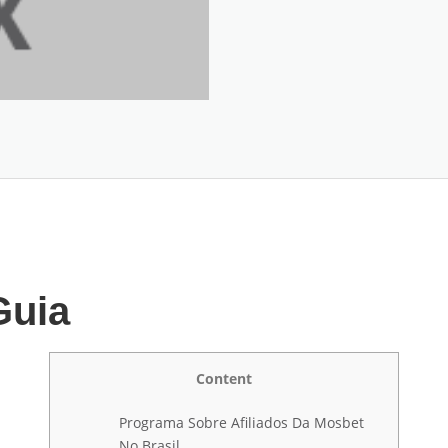
Guia
Content
Programa Sobre Afiliados Da Mosbet
No Brasil