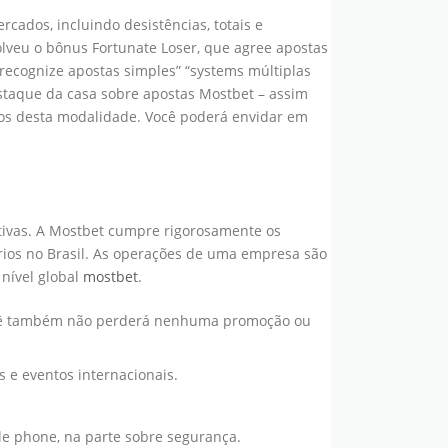
cados, incluindo desistências, totais e
olveu o bônus Fortunate Loser, que agree apostas
recognize apostas simples” “systems múltiplas
staque da casa sobre apostas Mostbet – assim
tos desta modalidade. Você poderá envidar em
tivas. A Mostbet cumpre rigorosamente os
ários no Brasil. As operações de uma empresa são
nível global
mostbet
.
 você também não perderá nenhuma promoção ou
s e eventos internacionais.
le phone, na parte sobre segurança.