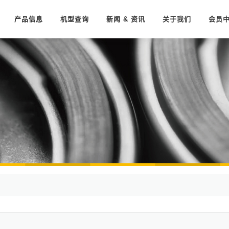
产品信息
机型查询
新闻 & 资讯
关于我们
会员