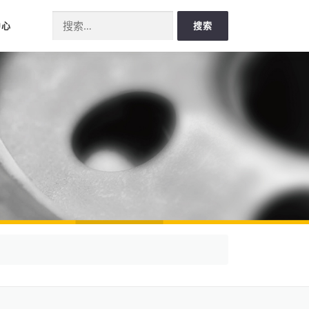
Search for:
中心