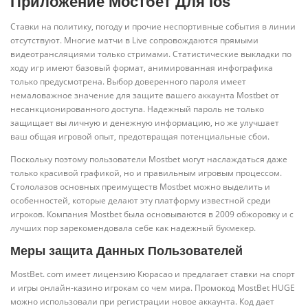
Приложение Мостбет Для Ios
Ставки на политику, погоду и прочие неспортивные события в линии
отсутствуют. Многие матчи в Live сопровождаются прямыми
видеотрансляциями только стримами. Статистические выкладки по
ходу игр имеют базовый формат, анимированная инфографика
только предусмотрена. Выбор доверенного пароля имеет
немаловажное значение для защите вашего аккаунта Mostbet от
несанкционированного доступа. Надежный пароль не только
защищает вы личную и денежную информацию, но же улучшает
ваш общая игровой опыт, предотвращая потенциальные сбои.
Поскольку поэтому пользователи Mostbet могут наслаждаться даже
только красивой графикой, но и правильным игровым процессом.
Стололазов основных преимуществ Mostbet можно выделить и
особенностей, которые делают эту платформу известной среди
игроков. Компания Mostbet была основываются в 2009 обжоровку и с
лучших пор зарекомендовала себе как надежный букмекер.
Меры защита Данных Пользователей
MostBet. com имеет лицензию Кюрасао и предлагает ставки на спорт
и игры онлайн-казино игрокам со чем мира. Промокод MostBet HUGE
можно использовали при регистрации новое аккаунта. Код дает