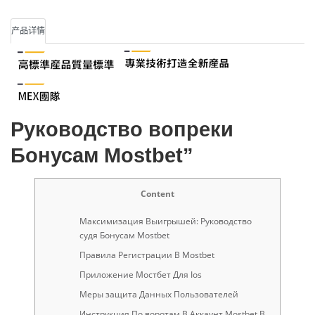
产品详情
Руководство вопреки
Бонусам Mostbet”
Content
Максимизация Выигрышей: Руководство
судя Бонусам Mostbet
Правила Регистрации В Mostbet
Приложение Мостбет Для Ios
Меры защита Данных Пользователей
Инструкция По воротам В Аккаунт Mostbet В