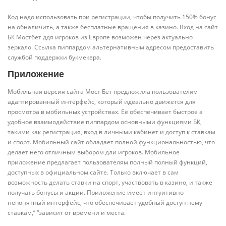
Код надо использовать при регистрации, чтобы получить 150% бонус
на обналичить, а также бесплатные вращения в казино. Вход на сайт
БК Мостбет ддя игроков из Европе возможен через актуально
зеркало. Ссылка пиппардом альтернативным адресом предоставить
службой поддержки букмекера.
Приложение
Мобильная версия сайта Мост Бет предложила пользователям
адаптированный интерфейс, который идеально движется для
просмотра в мобильных устройствах. Ее обеспечивает быстрое а
удобное взаимодействие пиппардом основными функциями БК,
такими как регистрация, вход в личными кабинет и доступ к ставкам
и спорт. Мобильный сайт обладает полной функциональностью, что
делает него отличным выбором дли игроков. Мобильное
приложение предлагает пользователям полный полный функций,
доступных в официальном сайте. Только включает в сам
возможность делать ставки на спорт, участвовать в казино, и также
получать бонусы и акции. Приложение имеет интуитивно
непонятный интерфейс, что обеспечивает удобный доступ нему
ставкам,” “зависит от времени и места.