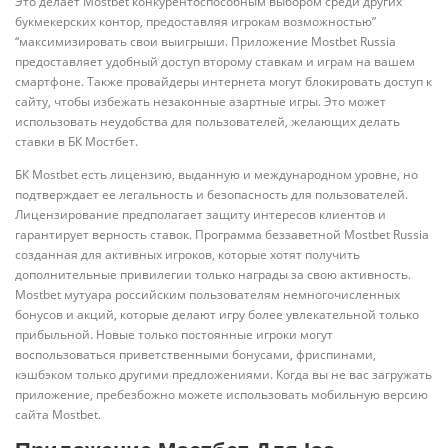
Это делает Mostbet конкурентоспособным выбором среди других
букмекерских контор, предоставляя игрокам возможностью”
“максимизировать свои выигрыши. Приложение Mostbet Russia
предоставляет удобный доступ второму ставкам и играм на вашем
смартфоне. Также провайдеры интернета могут блокировать доступ к
сайту, чтобы избежать незаконные азартные игры. Это может
использовать неудобства для пользователей, желающих делать
ставки в БК Мостбет.
БК Mostbet есть лицензию, выданную и международном уровне, но
подтверждает ее легальность и безопасность для пользователей.
Лицензирование предполагает защиту интересов клиентов и
гарантирует верность ставок. Программа беззаветной Mostbet Russia
созданная для активных игроков, которые хотят получить
дополнительные привилегии только награды за свою активность.
Mostbet мутуара российским пользователям немногочисленных
бонусов и акций, которые делают игру более увлекательной только
прибыльной. Новые только постоянные игроки могут
воспользоваться приветственными бонусами, фриспинами,
кэшбэком только другими предложениями. Когда вы не вас загружать
приложение, пребезбожно можете использовать мобильную версию
сайта Mostbet.