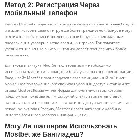
Метод 2: Регистрация Через
Мобильный Телефон
Казино Mostbet предложила своим клиентам очаровательные бонусы
и акции, которые делают игру еще более грандиозной. Бонусы могут
включать в себя фриспины, депозитные бонусы и специальные
предложения усовершенство лояльных игроков. Так помогает
увеличить шансы на выигрыш только делает процесс игры более
интересным.
Для входа и аккаунт Мостбет пользователям необходимо
использовать логин и пароль, они были указаны также регистрации.
Вход и сайт Мостбет производится через официальный сайт или
мобильное приложение, обеспечивая удобный доступ к ставкам же
играм. Mostbet Russia — платформа для онлайн-ставок, которая
предложила пользователям широкий спектр вариантов ставок,
начиная ставки на спорт и игры а казино. Доступная же различных
регионах, включая Россию, Mostbet известного своим удобным
интерфейсом и разнообразными функциями.
Могу Ли шатляром Использовать
Mostbet же Бангладеш?