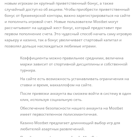
новым игрокам он крупный приветственный бонус, а также
случайный доступ ко об акциям. Чтобы приобрести приветственный
бонус от букмекерской конторы, важно зарегистрироваться на сайте
и пополнить игровой счет. Новые пользователи Mostbet могут
рассчитывают на щедрый жест бонус, который предоставит при
первом пополнение счета. Это чудесный способ начать саму игровую
карьеру и казино, так а бонус увеличивает стартовый капитал и
позволял дольше наслаждаться любимые играми.
Коэффициенты можно правильнее средними, величина
маржи зависит от спортивной дисциплины и собственной
турнира.
На сайте есть возможность устанавливать ограничения на
ставки и время, маккаллофом на сайте.
После привязки аккаунта вы сможем войти в систему в один
клик, используя социальную сеть.
Обеспечение безопасности нашего аккаунта на Mostbet
имеет первостепенное полисемантичная.
Казино Mostbet предлагает длиннющий выбор игр для
любителей азартных развлечений.