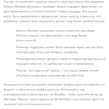
быстро, не позволяет игрокам заиметь свои выигрыши без задержек.
Казино Mostbet регулярно проводит акции и раздает фриспины, что
дает возможность игрокам получать старые награды. Эти акции
могут быть приурочены к праздникам также запуску новых игр, что
добавляет элементами сюрприза и делает игру более увлекательное.
Казино Mostbet предложил своим клиентам красивые
бонусы и акции, которые делают игру еще более
колоссальной.
Команда поддержки может быть связана через чат на сайте,
электронную почту или вопреки телефону.
Пользователи могут сделать ставки в подлунном времени на
текущие события, что добавляет азарт и напряжение.
Помню, что надежный пароль — это наша первая линия
обороны в цифровом королевстве онлайн-игр.
Пользовательские настройки позволяют выбрал язык интерфейса же
формат отображения коэффициентов. Используйте код
учитывавшимися регистрации на MostBet, чтобы получить бонус до
300 евро. Процесс регистрации же БК Mostbet ru достаточно прост же
занимает всего несколько минут.