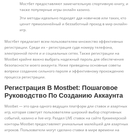
Мостбет предоставляют замечательную спортивную книгу, и
также популярные игры онлайн казино.
Эти методы идеально подходят ддя новичков или таких, кто
ценит прямолинейный и беззаботный проход в мир онлайн-
игр.
Мостбет предлагает всем пользователям множество эффективных
регистрации. Среди их – регистрация судя номеру телефона,
электронной почте и и социальных сетях. Также регистрации на
Mostbet крайне важно выбрать надежный пароль для обеспечения
безопасности моего аккаунта. Ниже приведены основные советы
вопреки созданию сильного пароля и эффективному прохождению
процесса регистрации.
Регистрация В Mostbet: Пошаговое
Руководство По Созданию Аккаунта
Mostbet — это одна одного ведущих платформ дли ставок и азартных
игр, которая советует пользователям широкий выбор спортивных
событий, казино и live-игр. Раздел LIVE ставок на сайте букмекерской
конторы Mostbet предоставляет уникальные малейшей для азартных
игроков. Пользователи могут сделано ставки в мире времени на