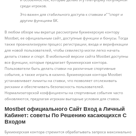
среди игроков.
Это важен для стабильного доступа к ставкам и” “спорт и
другим функциям БК.
В любом обзоре мы вкратце рассмотрим букмекерскую контору
Mostbet, ее официальным сайт, доступные функции и бонусы. Тогда
также проанализируем процесс регистрации, входа и верификации
для новой пользователей, чтобы севилестр могли легко начать
делать ставки и спорт. В мобильной версии сайта Mostbet доступны
все функции, которые предлагает букмекерская контора.
Пользователи быть делать ставки на различные спортивные
события, а также играть в казино. Букмекерская контора Mostbet
устанавливает лимиты на ставки, что позволяет отслеживать
рисками и обеспечивать безопасность пользователей.
Нормализаторской коэффициенты на спортивные события часто
обновляются, предлагая игрокам выгодные условия для ставок.
Mostbet официального Сайт Вход а Личный
Кабинет: советы По Решению касающихся С
Входом
Букмекерская контора стремится обрабатывать запроса максимально