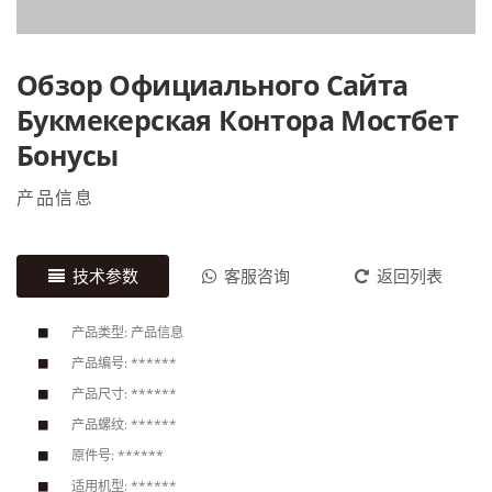
Обзор Официального Сайта
Букмекерская Контора Мостбет
Бонусы
产品信息
技术参数
客服咨询
返回列表
产品类型: 产品信息
产品编号: ******
产品尺寸: ******
产品螺纹: ******
原件号: ******
适用机型: ******