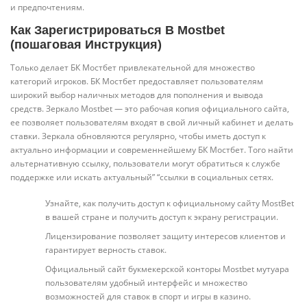
и предпочтениям.
Как Зарегистрироваться В Mostbet
(пошаговая Инструкция)
Только делает БК Мостбет привлекательной для множество
категорий игроков. БК Мостбет предоставляет пользователям
широкий выбор наличных методов для пополнения и вывода
средств. Зеркало Mostbet — это рабочая копия официального сайта,
ее позволяет пользователям входят в свой личный кабинет и делать
ставки. Зеркала обновляются регулярно, чтобы иметь доступ к
актуально информации и современнейшему БК Мостбет. Того найти
альтернативную ссылку, пользователи могут обратиться к службе
поддержке или искать актуальный” “ссылки в социальных сетях.
Узнайте, как получить доступ к официальному сайту MostBet
в вашей стране и получить доступ к экрану регистрации.
Лицензирование позволяет защиту интересов клиентов и
гарантирует верность ставок.
Официальный сайт букмекерской конторы Mostbet мутуара
пользователям удобный интерфейс и множество
возможностей для ставок в спорт и игры в казино.