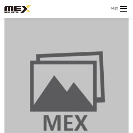
Skip to content
导航
首页
产品中心
产品信息
机型查询
新闻 & 资讯
关于我们
会员中心