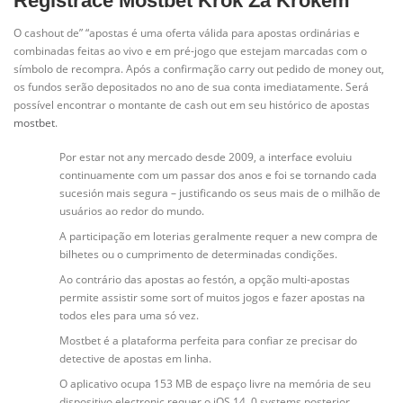
Registrace Mostbet Krok Za Krokem
O cashout de” “apostas é uma oferta válida para apostas ordinárias e
combinadas feitas ao vivo e em pré-jogo que estejam marcadas com o
símbolo de recompra. Após a confirmação carry out pedido de money out,
os fundos serão depositados no ano de sua conta imediatamente. Será
possível encontrar o montante de cash out em seu histórico de apostas
mostbet
.
Por estar not any mercado desde 2009, a interface evoluiu
continuamente com um passar dos anos e foi se tornando cada
sucesión mais segura – justificando os seus mais de o milhão de
usuários ao redor do mundo.
A participação em loterias geralmente requer a new compra de
bilhetes ou o cumprimento de determinadas condições.
Ao contrário das apostas ao festón, a opção multi-apostas
permite assistir some sort of muitos jogos e fazer apostas na
todos eles para uma só vez.
Mostbet é a plataforma perfeita para confiar ze precisar do
detective de apostas em linha.
O aplicativo ocupa 153 MB de espaço livre na memória de seu
dispositivo electronic requer o iOS 14. 0 systems posterior.