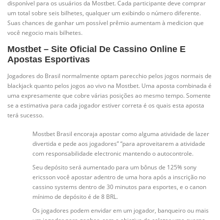
disponível para os usuários da Mostbet. Cada participante deve comprar
um total sobre seis bilhetes, qualquer um exibindo o número diferente.
Suas chances de ganhar um possível prêmio aumentam à medicion que
você negocio mais bilhetes.
Mostbet – Site Oficial De Cassino Online E
Apostas Esportivas
Jogadores do Brasil normalmente optam parecchio pelos jogos normais de
blackjack quanto pelos jogos ao vivo na Mostbet. Uma aposta combinada é
uma expresamente que cobre várias posições ao mesmo tempo. Somente
se a estimativa para cada jogador estiver correta é os quais esta aposta
terá sucesso.
Mostbet Brasil encoraja apostar como alguma atividade de lazer
divertida e pede aos jogadores” “para aproveitarem a atividade
com responsabilidade electronic mantendo o autocontrole.
Seu depósito será aumentado para um bônus de 125% sony
ericsson você apostar adentro de uma hora após a inscrição no
cassino systems dentro de 30 minutos para esportes, e o canon
mínimo de depósito é de 8 BRL.
Os jogadores podem envidar em um jogador, banqueiro ou mais