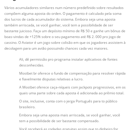
Vários acumuladores similares num número predefinido sobre resultados
compõem alguma aposta do orden. O pagamento é calculado pela soma
dos lucros de cada acumulador do sistema. Embora seja uma aposta
também arriscada, se você ganhar, você tem a possibilidade de ser
bastante juicioso. Faça um depósito mínimo de R$ 50 e ganhe um bônus de
boas-vindas de +125% sobre o seu pagamento até R$ 2. 000 pro jogo de
cassino. O Aviator é um jogo sobre colisão em que os jogadores assistem à
decolagem para um avião possuindo chances cada vez maiores.
Ali, dê permissão pro programa instalar aplicativos de fontes
desconhecidas.
Mostbet br oferece o fundo de compensação para resolver rápida
e fiavelmente disputas relativas a lucro.
A Mostbet oferece caça-níqueis com jackpots progressivos, em os
quais uma parte sobre cada aposta é adicionada ao prêmio total.
O site, inclusive, conta com o jerga Português para to público
brasileiro.
Embora seja uma aposta mais arriscada, se você ganhar, você
tem a possibilidade de ser bastante compensado.
Você receberá as rodadas gratuitas assim que to dinheiro for