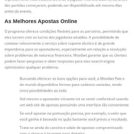
das partidas começarem, podendo ser disponibilizado até mesmo dias
antes do evento.
As Melhores Apostas Online
O programa oferece condições flexíveis para os parceiros, permitindo que
eles lucrem com os lucros dos jogadores atraídos. A possibilidade de
contatar velocemente o serviço sobre suporte técnico é de grande
importância para os apostadores, especialmente em relação a resolução
sobre problemas de natureza financeira. Mostbet garante que os clientes
podem fazer perguntas e obter respostas para elas search engine
optimization qualquer problema.
Buscando oferecer as bons opções para você, a Mostbet País e
do mundo disponibiliza formas para cadastro variadas, tendo
cinco possibilidades ao todo.
Até mesmo o apostador iniciante irá se sentir confortável usando
um web site de apostas possuindo uma interface tão conveniente.
Se você apostar na pontuação precisa, por exemplo, o valor que
você ganha é baseado no quão bastante você previu o resultado.
Trata-se ainda do cassino e odaie de apostas compromissado
com o choque à lavagem para dinheiro.