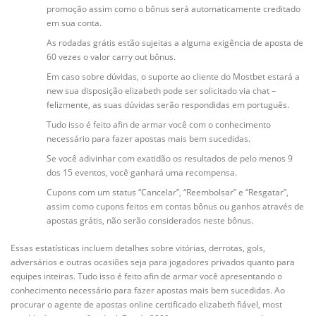
promoção assim como o bônus será automaticamente creditado
em sua conta.
As rodadas grátis estão sujeitas a alguma exigência de aposta de
60 vezes o valor carry out bônus.
Em caso sobre dúvidas, o suporte ao cliente do Mostbet estará a
new sua disposição elizabeth pode ser solicitado via chat –
felizmente, as suas dúvidas serão respondidas em português.
Tudo isso é feito afin de armar você com o conhecimento
necessário para fazer apostas mais bem sucedidas.
Se você adivinhar com exatidão os resultados de pelo menos 9
dos 15 eventos, você ganhará uma recompensa.
Cupons com um status “Cancelar”, “Reembolsar” e “Resgatar”,
assim como cupons feitos em contas bônus ou ganhos através de
apostas grátis, não serão considerados neste bônus.
Essas estatísticas incluem detalhes sobre vitórias, derrotas, gols,
adversários e outras ocasiões seja para jogadores privados quanto para
equipes inteiras. Tudo isso é feito afin de armar você apresentando o
conhecimento necessário para fazer apostas mais bem sucedidas. Ao
procurar o agente de apostas online certificado elizabeth fiável, most