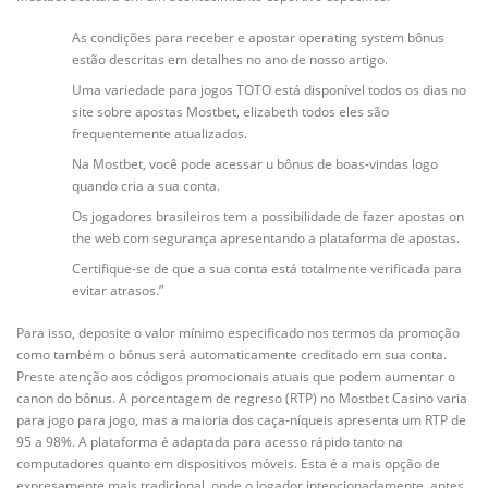
As condições para receber e apostar operating system bônus
estão descritas em detalhes no ano de nosso artigo.
Uma variedade para jogos TOTO está disponível todos os dias no
site sobre apostas Mostbet, elizabeth todos eles são
frequentemente atualizados.
Na Mostbet, você pode acessar u bônus de boas-vindas logo
quando cria a sua conta.
Os jogadores brasileiros tem a possibilidade de fazer apostas on
the web com segurança apresentando a plataforma de apostas.
Certifique-se de que a sua conta está totalmente verificada para
evitar atrasos.”
Para isso, deposite o valor mínimo especificado nos termos da promoção
como também o bônus será automaticamente creditado em sua conta.
Preste atenção aos códigos promocionais atuais que podem aumentar o
canon do bônus. A porcentagem de regreso (RTP) no Mostbet Casino varia
para jogo para jogo, mas a maioria dos caça-níqueis apresenta um RTP de
95 a 98%. A plataforma é adaptada para acesso rápido tanto na
computadores quanto em dispositivos móveis. Esta é a mais opção de
expresamente mais tradicional, onde o jogador intencionadamente, antes