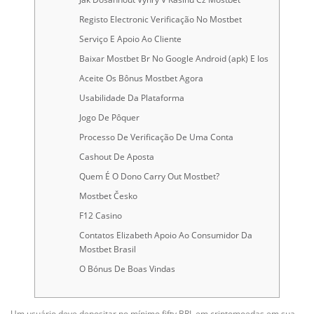
Registo Electronic Verificação No Mostbet
Serviço E Apoio Ao Cliente
Baixar Mostbet Br No Google Android (apk) E Ios
Aceite Os Bônus Mostbet Agora
Usabilidade Da Plataforma
Jogo De Pôquer
Processo De Verificação De Uma Conta
Cashout De Aposta
Quem É O Dono Carry Out Mostbet?
Mostbet Česko
F12 Casino
Contatos Elizabeth Apoio Ao Consumidor Da
Mostbet Brasil
O Bónus De Boas Vindas
Um usuário deve depositar no mínimo fifty BRL em criptomoedas em sua