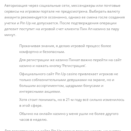
Авторизация через социальные сети, мессенджеры или почтовые
сервисы на игровом портале не предусмотрена. Выбирать валюту
аккаунта рекомендуется осознанно, однако ее смена госле создания
учетки и Pin Up не допускается. После подтверждения операции
депозит поступит на игровой счет клиента Пин Ап казино за пару
минут.
Прокачивая знания, я делаю игровой процесс более
комфортно и безопасным.
Для регистрации же казино Пинап важно перейти на сайт
казино и нажать кнопку ‘Регистрация’.
Официального сайт Pin Up casino привлекает игроков не
только соблазнительными девушками на экране, но и
большим ассортиментом, щедрыми бонусами и
интересными акциями.
Хотя стоит понимать, но в 21-м году всё сильно изменилось
в этой сфере.
Обычно на онлайн казино у меня ушли не более другого
часов в неделю.
Для регистрации на сайте Pin Up казино важнее нажать на кнопку