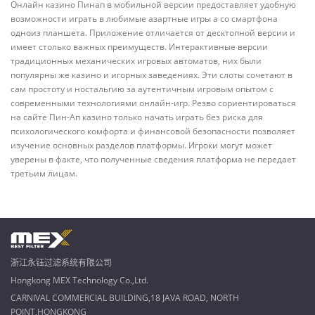
Онлайн казино Пинап в мобильной версии предоставляет удобную
возможности играть в любимые азартные игры а со смартфона
одноиз планшета. Приложение отличается от десктопной версии и
имеет столько важных преимуществ. Интерактивные версии
традиционных механических игровых автоматов, них были
популярны же казино и игорных заведениях. Эти слоты сочетают в
сам простоту и ностальгию за аутентичным игровым опытом с
современными технологиями онлайн-игр. Резво сориентироваться
на сайте Пин-Ап казино только начать играть без риска для
психологического комфорта и финансовой безопасности позволяет
изучение основных разделов платформы. Игроки могут может
уверены в факте, что полученные сведения платформа не передает
третьим лицам.
浙江永钰过滤系统有限公司
Hongkong MEX Technology Co.,Ltd.
CARNIVAL COMMERCIAL BUILDING,18 JAVA ROAD, NORTH
POINT,HONGKONG