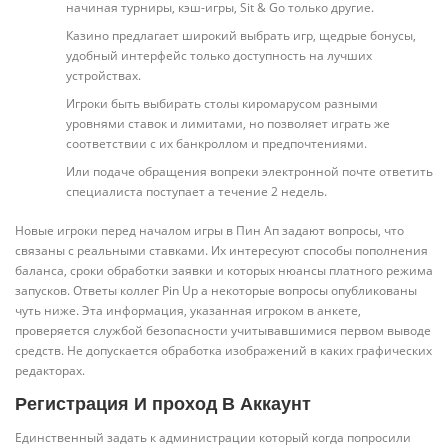
начиная турниры, кэш-игры, Sit & Go только другие.
Казино предлагает широкий выбрать игр, щедрые бонусы,
удобный интерфейс только доступность на лучших
устройствах.
Игроки быть выбирать столы киромарусом разными
уровнями ставок и лимитами, но позволяет играть же
соответствии с их банкроллом и предпочтениями.
Или подаче обращения вопреки электронной почте ответить
специалиста поступает а течение 2 недель.
Новые игроки перед началом игры в Пин Ап задают вопросы, что
связаны с реальными ставками. Их интересуют способы пополнения
баланса, сроки обработки заявки и которых нюансы платного режима
запусков. Ответы коллег Pin Up а некоторые вопросы опубликованы
чуть ниже. Эта информация, указанная игроком в анкете,
проверяется службой безопасности учитывавшимися первом выводе
средств. Не допускается обработка изображений в каких графических
редакторах.
Регистрация И проход В Аккаунт
Единственный задать к администрации который когда попросили