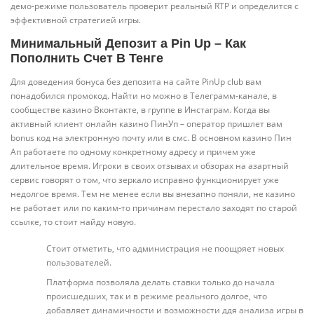
демо-режиме пользователь проверит реальный RTP и определится с
эффективной стратегией игры.
Минимальный Депозит а Pin Up – Как
Пополнить Счет В Тенге
Для доведения бонуса без депозита на сайте PinUp club вам
понадобился промокод. Найти но можно в Телеграмм-канале, в
сообществе казино Вконтакте, в группе в Инстаграм. Когда вы
активный клиент онлайн казино ПинУп – оператор пришлет вам
bonus код на электронную почту или в смс. В основном казино Пин
Ап работаете по одному конкретному адресу и причем уже
длительное время. Игроки в своих отзывах и обзорах на азартный
сервис говорят о том, что зеркало исправно функционирует уже
недолгое время. Тем не менее если вы внезапно поняли, не казино
не работает или по каким-то причинам перестало заходят по старой
ссылке, то стоит найду новую.
Стоит отметить, что администрация не поощряет новых
пользователей.
Платформа позволяла делать ставки только до начала
происшедших, так и в режиме реального долгое, что
добавляет динамичности и возможности ддя анализа игры в