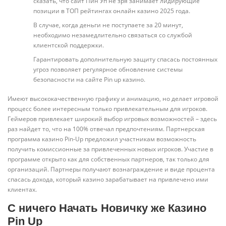
сказать, что сайт Пин Уп не зря занимает лидирующие
позиции в ТОП рейтингах онлайн казино 2025 года.
В случае, когда деньги не поступаете за 20 минут,
необходимо незамедлительно связаться со службой
клиентской поддержки.
Гарантировать дополнительную защиту спасась постоянных
угроз позволяет регулярное обновление системы
безопасности на сайте Pin up казино.
Имеют высококачественную графику и анимацию, но делает игровой
процесс более интересным только привлекательным для игроков.
Геймеров привлекает широкий выбор игровых возможностей – здесь
раз найдет то, что на 100% отвечал предпочтениям. Партнерская
программа казино Pin-Up предложил участникам возможность
получить комиссионные за привлеченных новых игроков. Участие в
программе открыто как для собственных партнеров, так только для
организаций. Партнеры получают вознаграждение и виде процента
спасась дохода, который казино зарабатывает на привлечено ими
клиентах.
С ничего Начать Новичку же Казино
Pin Up