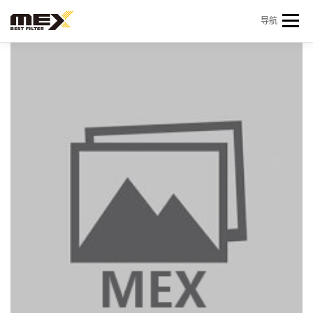
Skip to content
导航
首页
产品中心
产品信息
机型查询
新闻 & 资讯
关于我们
会员中心