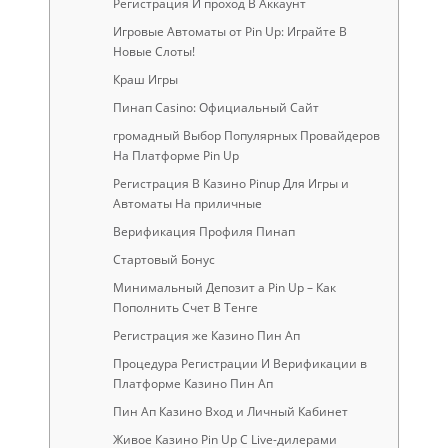
Регистрация И проход В Аккаунт
Игровые Автоматы от Pin Up: Играйте В
Новые Слоты!
Краш Игры
Пинап Casino: Официальный Сайт
громадный Выбор Популярных Провайдеров
На Платформе Pin Up
Регистрация В Казино Pinup Для Игры и
Автоматы На приличные
Верификация Профиля Пинап
Стартовый Бонус
Минимальный Депозит а Pin Up – Как
Пополнить Счет В Тенге
Регистрация же Казино Пин Ап
Процедура Регистрации И Верификации в
Платформе Казино Пин Ап
Пин Ап Казино Вход и Личный Кабинет
Живое Казино Pin Up С Live-дилерами