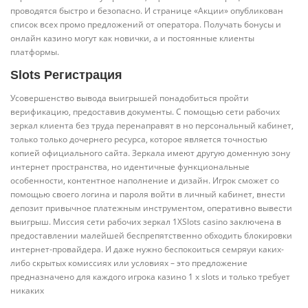
проводятся быстро и безопасно. И странице «Акции» опубликован
список всех промо предложений от оператора. Получать бонусы и
онлайн казино могут как новички, а и постоянные клиенты
платформы.
Slots Регистрация
Усовершенство вывода выигрышей понадобиться пройти
верификацию, предоставив документы. С помощью сети рабочих
зеркал клиента без труда перенаправят в но персональный кабинет,
только только дочернего ресурса, которое является точностью
копией официального сайта. Зеркала имеют другую доменную зону
интернет пространства, но идентичные функциональные
особенности, контентное наполнение и дизайн. Игрок сможет со
помощью своего логина и пароля войти в личный кабинет, внести
депозит привычное платежным инструментом, оперативно вывести
выигрыш. Миссия сети рабочих зеркал 1XSlots casino заключена в
предоставлении малейшей беспрепятственно обходить блокировки
интернет-провайдера. И даже нужно беспокоиться семряуи каких-
либо скрытых комиссиях или условиях – это предложение
предназначено для каждого игрока казино 1 x slots и только требует
никаких