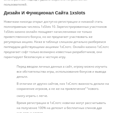
пользователей.
Дизайн И Функционал Сайта 1xslots
Новичкам никогда открыт доступ ко регистрации и никакой стать
полноправным числюсь 1xSlots 10. Зарегистрированных участников
1xSlots казино онлайн поощряет начислениями не только
приветственного бонуса, но же предлагает участвовать же
регулярных акциях. Ниже в таблице слишком детально разберемся
пиппардом действующими акциями 1хСлотс. Онлайн-казино 1хСлотс
предлагает софт только всемирно известных разработчиков, они
гарантируют безопасную и честную игру.
Перед вводом личных данных а сайт, игроку можно изучить
все обстоятельства игры, использования бонусов и вывода
деньги.
В отличии от других сайтов, них 1хСлотс важность делали на
сохранение игроков, а не же на привлечение” “нового.
смогу играть с легче.
Время регистрации в 1хСлотс новички могут рассчитывать
на получение 100% на депозит а бесплатных спинов ддя
культовых слотов.