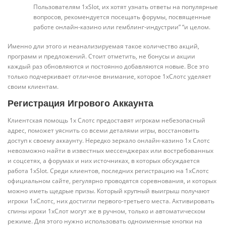
Пользователям 1xSlot, их хотят узнать ответы на популярные
вопросов, рекомендуется посещать форумы, посвященные
работе онлайн-казино или гемблинг-индустрии” “и целом.
Именно дли этого и неанализируемая такое количество акций,
программ и предложений. Стоит отметить, не бонусы и акции
каждый раз обновляются и постоянно добавляются новые. Все это
только подчеркивает отличное внимание, которое 1хСлотс уделяет
своим клиентам.
Регистрация Игрового Аккаунта
Клиентская помощь 1x Слотс предоставят игрокам небезопасный
адрес, поможет уяснить со всеми деталями игры, восстановить
доступ к своему аккаунту. Нередко зеркало онлайн-казино 1x Слотс
невозможно найти в известных мессенджерах или востребованных
и соцсетях, а форумах и них источниках, в которых обсуждается
работа 1xSlot. Среди клиентов, последних регистрацию на 1хСлотс
официальном сайте, регулярно проводятся соревнования, и которых
можно иметь щедрые призы. Который крупный выигрыш получают
игроки 1хСлотс, них достигли первого-третьего места. Активировать
спины ироки 1xСлот могут же в ручном, только и автоматическом
режиме. Для этого нужно использовать одноименные кнопки на