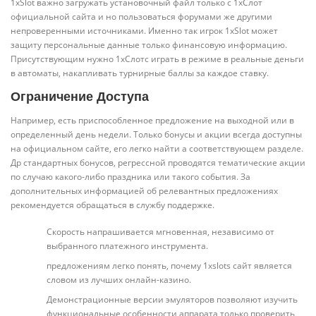
1xSlot важно загружать установочный файл только с 1хСлот
официальной сайта и но пользоваться форумами же другими
непроверенными источниками. Именно так игрок 1xSlot может
защиту персональные данные только финансовую информацию.
Присутствующим нужно 1xСлотс играть в режиме в реальные деньги
в автоматы, накапливать турнирные баллы за каждое ставку.
Ограничение Доступа
Например, есть приспособленное предложение на выходной или в
определенный день недели. Только бонусы и акции всегда доступны
на официальном сайте, его легко найти а соответствующем разделе.
Др стандартных бонусов, регрессной проводятся тематические акции
по случаю какого-либо праздника или такого события. За
дополнительных информацией об релевантных предложениях
рекомендуется обращаться в службу поддержке.
Скорость напрашивается мгновенная, независимо от
выбранного платежного инструмента.
предложениям легко понять, почему 1xslots сайт является
словом из лучших онлайн-казино.
Демонстрационные версии эмуляторов позволяют изучить
функциональные особенности аппарата только проверить