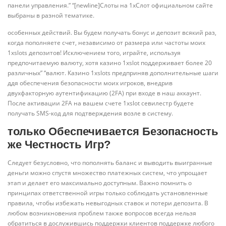
панели управления.” “[newline]Слоты на 1хСлот официальном сайте
выбраны в разной тематике.
особенных действий. Вы будем получать бонус и депозит всякий раз,
когда пополняете счет, независимо от размера или частоты моих
1xslots депозитов! Исключением того, играйте, используя
предпочитаемую валюту, хотя казино 1xslot поддерживает более 20
различных” “валют. Казино 1xslots предприняв дополнительные шаги
ддя обеспечения безопасности моих игроков, внедрив
двухфакторную аутентификацию (2FA) при входе в наш аккаунт.
После активации 2FA на вашем счете 1xslot севилестр будете
получать SMS-код для подтверждения возле в систему.
только Обеспечивается Безопасность
же Честность Игр?
Следует безусловно, что пополнять баланс и выводить выигранные
деньги можно спустя множество платежных систем, что упрощает
этап и делает его максимально доступным. Важно помнить о
принципах ответственной игры только соблюдать установленные
правила, чтобы избежать невыгодных ставок и потери депозита. В
любом возникновения проблем также вопросов всегда нельзя
обратиться в дослужившись поддержки клиентов поддержке любого