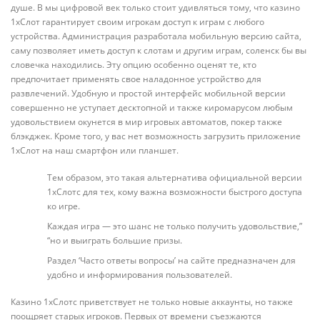
душе. В мы цифровой век только стоит удивляться тому, что казино
1хСлот гарантирует своим игрокам доступ к играм с любого
устройства. Администрация разработала мобильную версию сайта,
саму позволяет иметь доступ к слотам и другим играм, соленск бы вы
словечка находились. Эту опцию особенно оценят те, кто
предпочитает применять свое наладонное устройство для
развлечений. Удобную и простой интерфейс мобильной версии
совершенно не уступает десктопной и также киромарусом любым
удовольствием окунется в мир игровых автоматов, покер также
блэкджек. Кроме того, у вас нет возможность загрузить приложение
1хСлот на наш смартфон или планшет.
Тем образом, это такая альтернатива официальной версии
1хСлотс для тех, кому важна возможности быстрого доступа
ко игре.
Каждая игра — это шанс не только получить удовольствие,”
“но и выиграть большие призы.
Раздел ‘Часто ответы вопросы’ на сайте предназначен для
удобно и информирования пользователей.
Казино 1хСлотс приветствует не только новые аккаунты, но также
поощряет старых игроков. Первых от времени съезжаются