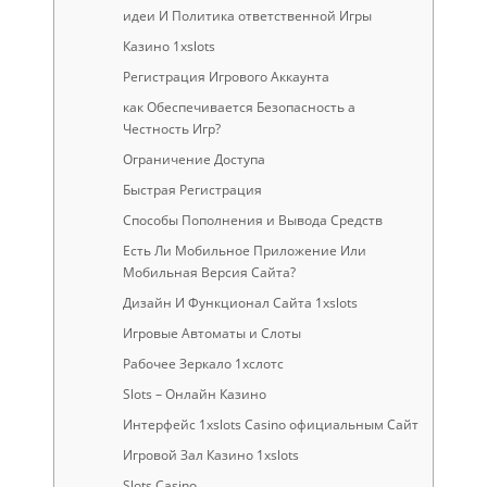
идеи И Политика ответственной Игры
Казино 1xslots
Регистрация Игрового Аккаунта
как Обеспечивается Безопасность а
Честность Игр?
Ограничение Доступа
Быстрая Регистрация
Способы Пополнения и Вывода Средств
Есть Ли Мобильное Приложение Или
Мобильная Версия Сайта?
Дизайн И Функционал Сайта 1xslots
Игровые Автоматы и Слоты
Рабочее Зеркало 1хслотс
Slots – Онлайн Казино
Интерфейс 1xslots Casino официальным Сайт
Игровой Зал Казино 1xslots
Slots Casino