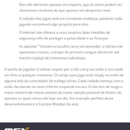
Eles até oferecem apostas em esports, que às vezes podem ser
néanmoins rentáveis do que apostar em desportos reais.
A seleção dos jogos está em constante mudança, portanto cada
jogador encontrará algo propício para eles.
O internet site oferece a seus usuários boas medidas de
segurança afin de proteger a privacidade e as finanças.
As apostas” “incluem a escolha carry out vencedor, o número de
oponentes mortos, o tempo do primeiro sangue electronic até
mesmo replays de momentos individuais.
A tarefa do jogador é coletar saques por o vôo carry out avião e isso pode
ser feito a qualquer momento. O campo para jogo está simply no estilo de
alguma tela do controlador de tráfego aéreo. Cada rodada começa com o
avião decolando no canto inferior esquerdo escuro. O site tem de longe o
maior número de mesas através da maior seleção possível de limites de
apostas os quais vimos até hoje em dia. Um exemplo perfeito deste
desenvolvimento é o Cassino Mostbet Ao vivo.