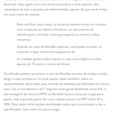
favoritos. Seja rigido com sua carteira bancária e evite apostar alto
cependant do que a quantia pré-determinada, apesar de que você esteja
em uma maré de vitórias.
Para verificar uma conta, os usuários devem entrar em contato
com o suporte ao cliente e fornecer um documento de
identificação com foto, como passaporte ou carteira sobre
motorista.
Quando se trata de MostBet apostas, você pode escolher os
esportes e ligas néanmoins populares do
As rodadas grátis estão sujeitas a new uma exigência sobre
aposta de 70 vezes o canon do bônus.
Os afiliados podem promover o site da Mostbet através de mídias sociais,
blogs e sites temáticos. Se você quiser saber também sobre as
oportunidades oferecidas pelo metodo de afiliados weil Mostbet em nosso
país, nós o convidamos a ler” “alguma visão geral detalhada neste link. A
porcentagem de retorno (RTP) no Mostbet Casino varia para jogo para
game, mas a grande parte dos caça-níqueis possui um RTP sobre 95 a
98%. Para obter informações detalhadas sobre tais como baixar e dar o
apk Mostbet, leia o link em nosso artigo.