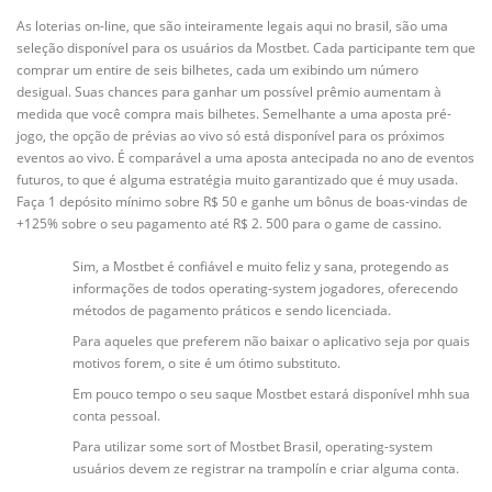
As loterias on-line, que são inteiramente legais aqui no brasil, são uma
seleção disponível para os usuários da Mostbet. Cada participante tem que
comprar um entire de seis bilhetes, cada um exibindo um número
desigual. Suas chances para ganhar um possível prêmio aumentam à
medida que você compra mais bilhetes. Semelhante a uma aposta pré-
jogo, the opção de prévias ao vivo só está disponível para os próximos
eventos ao vivo. É comparável a uma aposta antecipada no ano de eventos
futuros, to que é alguma estratégia muito garantizado que é muy usada.
Faça 1 depósito mínimo sobre R$ 50 e ganhe um bônus de boas-vindas de
+125% sobre o seu pagamento até R$ 2. 500 para o game de cassino.
Sim, a Mostbet é confiável e muito feliz y sana, protegendo as
informações de todos operating-system jogadores, oferecendo
métodos de pagamento práticos e sendo licenciada.
Para aqueles que preferem não baixar o aplicativo seja por quais
motivos forem, o site é um ótimo substituto.
Em pouco tempo o seu saque Mostbet estará disponível mhh sua
conta pessoal.
Para utilizar some sort of Mostbet Brasil, operating-system
usuários devem ze registrar na trampolín e criar alguma conta.