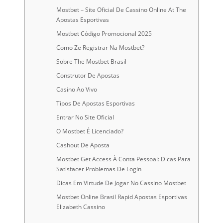
Mostbet – Site Oficial De Cassino Online At The
Apostas Esportivas
Mostbet Código Promocional 2025
Como Ze Registrar Na Mostbet?
Sobre The Mostbet Brasil
Construtor De Apostas
Casino Ao Vivo
Tipos De Apostas Esportivas
Entrar No Site Oficial
O Mostbet É Licenciado?
Cashout De Aposta
Mostbet Get Access À Conta Pessoal: Dicas Para
Satisfacer Problemas De Login
Dicas Em Virtude De Jogar No Cassino Mostbet
Mostbet Online Brasil Rapid Apostas Esportivas
Elizabeth Cassino