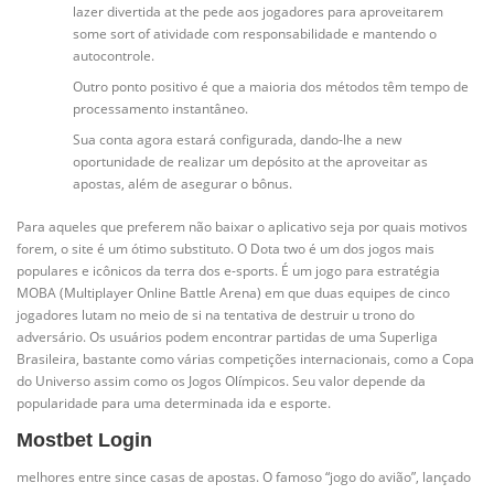
lazer divertida at the pede aos jogadores para aproveitarem
some sort of atividade com responsabilidade e mantendo o
autocontrole.
Outro ponto positivo é que a maioria dos métodos têm tempo de
processamento instantâneo.
Sua conta agora estará configurada, dando-lhe a new
oportunidade de realizar um depósito at the aproveitar as
apostas, além de asegurar o bônus.
Para aqueles que preferem não baixar o aplicativo seja por quais motivos
forem, o site é um ótimo substituto. O Dota two é um dos jogos mais
populares e icônicos da terra dos e-sports. É um jogo para estratégia
MOBA (Multiplayer Online Battle Arena) em que duas equipes de cinco
jogadores lutam no meio de si na tentativa de destruir u trono do
adversário. Os usuários podem encontrar partidas de uma Superliga
Brasileira, bastante como várias competições internacionais, como a Copa
do Universo assim como os Jogos Olímpicos. Seu valor depende da
popularidade para uma determinada ida e esporte.
Mostbet Login
melhores entre since casas de apostas. O famoso “jogo do avião”, lançado