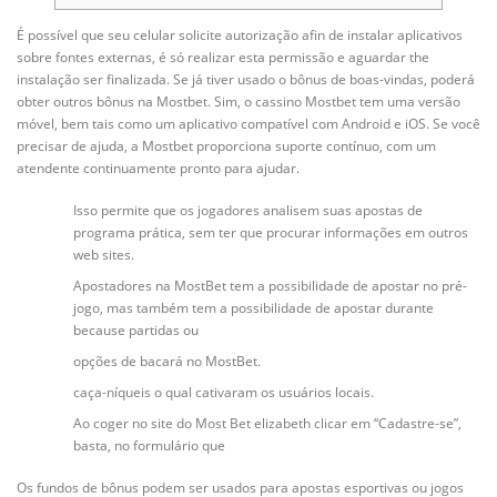
É possível que seu celular solicite autorização afin de instalar aplicativos
sobre fontes externas, é só realizar esta permissão e aguardar the
instalação ser finalizada. Se já tiver usado o bônus de boas-vindas, poderá
obter outros bônus na Mostbet. Sim, o cassino Mostbet tem uma versão
móvel, bem tais como um aplicativo compatível com Android e iOS. Se você
precisar de ajuda, a Mostbet proporciona suporte contínuo, com um
atendente continuamente pronto para ajudar.
Isso permite que os jogadores analisem suas apostas de
programa prática, sem ter que procurar informações em outros
web sites.
Apostadores na MostBet tem a possibilidade de apostar no pré-
jogo, mas também tem a possibilidade de apostar durante
because partidas ou
opções de bacará no MostBet.
caça-níqueis o qual cativaram os usuários locais.
Ao coger no site do Most Bet elizabeth clicar em “Cadastre-se”,
basta, no formulário que
Os fundos de bônus podem ser usados para apostas esportivas ou jogos