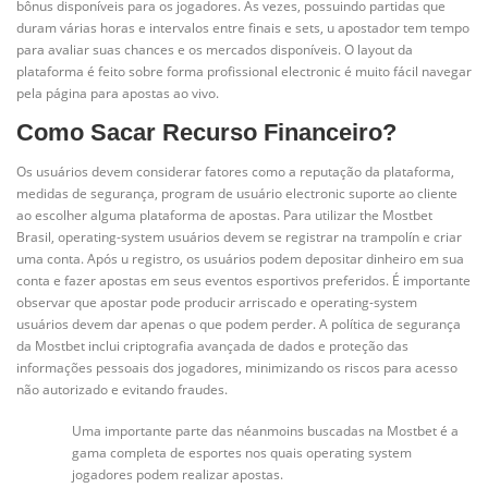
bônus disponíveis para os jogadores. Às vezes, possuindo partidas que
duram várias horas e intervalos entre finais e sets, u apostador tem tempo
para avaliar suas chances e os mercados disponíveis. O layout da
plataforma é feito sobre forma profissional electronic é muito fácil navegar
pela página para apostas ao vivo.
Como Sacar Recurso Financeiro?
Os usuários devem considerar fatores como a reputação da plataforma,
medidas de segurança, program de usuário electronic suporte ao cliente
ao escolher alguma plataforma de apostas. Para utilizar the Mostbet
Brasil, operating-system usuários devem se registrar na trampolín e criar
uma conta. Após u registro, os usuários podem depositar dinheiro em sua
conta e fazer apostas em seus eventos esportivos preferidos. É importante
observar que apostar pode producir arriscado e operating-system
usuários devem dar apenas o que podem perder. A política de segurança
da Mostbet inclui criptografia avançada de dados e proteção das
informações pessoais dos jogadores, minimizando os riscos para acesso
não autorizado e evitando fraudes.
Uma importante parte das néanmoins buscadas na Mostbet é a
gama completa de esportes nos quais operating system
jogadores podem realizar apostas.