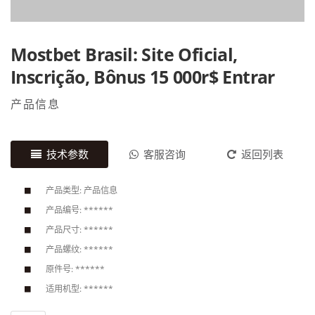
Mostbet Brasil: Site Oficial,
Inscrição, Bônus 15 000r$ Entrar
产品信息
技术参数
客服咨询
返回列表
产品类型: 产品信息
产品编号: ******
产品尺寸: ******
产品螺纹: ******
原件号: ******
适用机型: ******