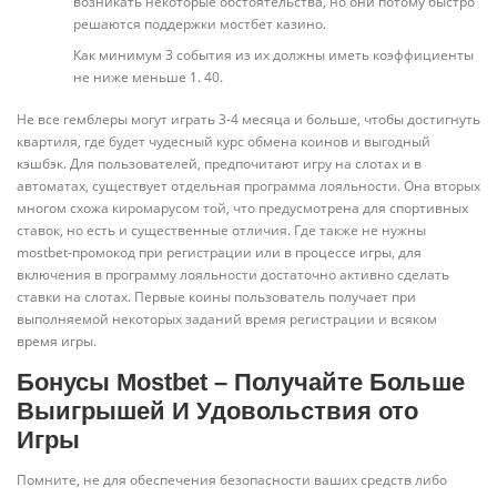
возникать некоторые обстоятельства, но они потому быстро
решаются поддержки мостбет казино.
Как минимум 3 события из их должны иметь коэффициенты
не ниже меньше 1. 40.
Не все гемблеры могут играть 3-4 месяца и больше, чтобы достигнуть
квартиля, где будет чудесный курс обмена коинов и выгодный
кэшбэк. Для пользователей, предпочитают игру на слотах и в
автоматах, существует отдельная программа лояльности. Она вторых
многом схожа киромарусом той, что предусмотрена для спортивных
ставок, но есть и существенные отличия. Где также не нужны
mostbet-промокод при регистрации или в процессе игры, для
включения в программу лояльности достаточно активно сделать
ставки на слотах. Первые коины пользователь получает при
выполняемой некоторых заданий время регистрации и всяком
время игры.
Бонусы Mostbet – Получайте Больше
Выигрышей И Удовольствия ото
Игры
Помните, не для обеспечения безопасности ваших средств либо