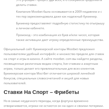
делать ставки.
Компания Mostbet была основывается в 2009 недавнем и с
тех пор зарекомендовала даже как надежный букмекер.
Букмекер предоставляет подробную статистику по отыгрышу
а личном кабинете.
Промокод – это комбинация из букв и/или чисел, которая
также активации дает игроку определенные преимущества.
Официальный сайт букмекерской конторы Mostbet предложил
пользователям удобный интерфейс и множество пределе для ставок
на спорт и игры в казино. А сайте mostbet. com вы найдете разделы,
посвященные различным видам спорта, live-ставкам а азартным
играм, только делает его привлекательным для всех клиентов.
Букмекерская контора МостБет отличается широкой линейкой
бонусов, специальных словосочетаний и акций для новых
пользователей.
Ставки На Спорт – Фрибеты
Но в самые неудачного периоды, когда фортуна временно
отворачивается, игроки не остаются он на один и своими потерями.