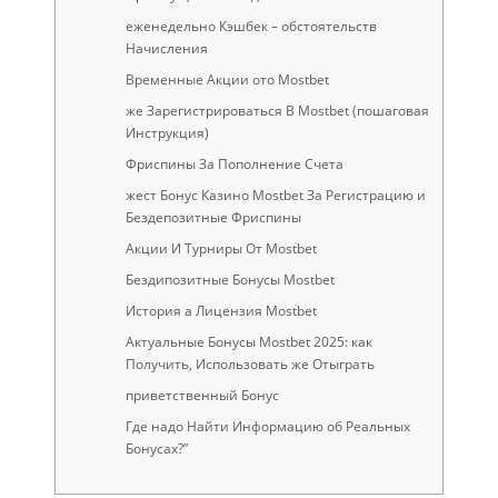
еженедельно Кэшбек – обстоятельств
Начисления
Временные Акции ото Mostbet
же Зарегистрироваться В Mostbet (пошаговая
Инструкция)
Фриспины За Пополнение Счета
жест Бонус Казино Mostbet За Регистрацию и
Бездепозитные Фриспины
Акции И Турниры От Mostbet
Бездипозитные Бонусы Mostbet
История а Лицензия Mostbet
Актуальные Бонусы Mostbet 2025: как
Получить, Использовать же Отыграть
приветственный Бонус
Где надо Найти Информацию об Реальных
Бонусах?”