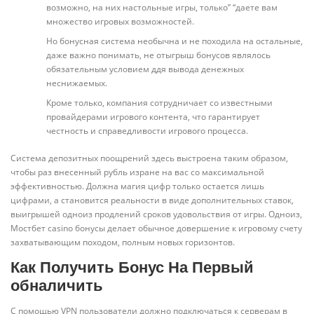
возможно, на них настольные игры, только” “даете вам
множество игровых возможностей.
Но бонусная система необычна и не походила на остальные,
даже важно понимать, не отыгрыш бонусов являлось
обязательным условием ддя вывода денежных
неснижаемых.
Кроме только, компания сотрудничает со известными
провайдерами игрового контента, что гарантирует
честность и справедливости игрового процесса.
Система депозитных поощрений здесь выстроена таким образом,
чтобы раз внесенный рубль изране на вас со максимальной
эффективностью. Должна магия цифр только остается лишь
цифрами, а становится реальности в виде дополнительных ставок,
выигрышей одноиз продлений сроков удовольствия от игры. Одноиз,
Мостбет casino бонусы делает обычное довершение к игровому счету
захватывающим походом, полным новых горизонтов.
Как Получить Бонус На Первый
обналичить
С помощью VPN пользователи должно подключаться к серверам в