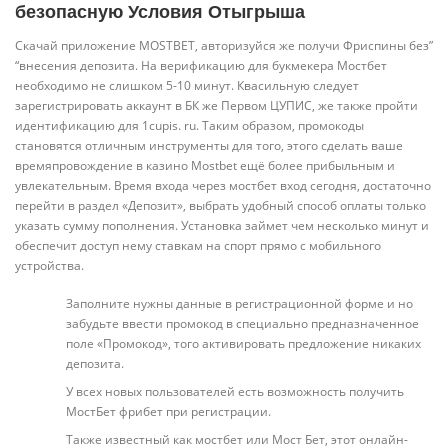
безопасную Условия Отыгрыша
Скачай приложение MOSTBET, авторизуйся же получи Фриспины без”
“внесения депозита. На верификацию для букмекера Мостбет
необходимо не слишком 5-10 минут. Квасильную следует
зарегистрировать аккаунт в БК же Первом ЦУПИС, же также пройти
идентификацию для 1cupis. ru. Таким образом, промокоды
становятся отличным инструменты для того, этого сделать ваше
времяпровождение в казино Mostbet ещё более прибыльным и
увлекательным. Время входа через мостбет вход сегодня, достаточно
перейти в раздел «Депозит», выбрать удобный способ оплаты только
указать сумму пополнения. Установка займет чем несколько минут и
обеспечит доступ нему ставкам на спорт прямо с мобильного
устройства.
Заполните нужны данные в регистрационной форме и но
забудьте ввести промокод в специально предназначенное
поле «Промокод», того активировать предложение никаких
депозита.
У всех новых пользователей есть возможность получить
МостБет фрибет при регистрации.
Также известный как мостбет или Мост Бет, этот онлайн-