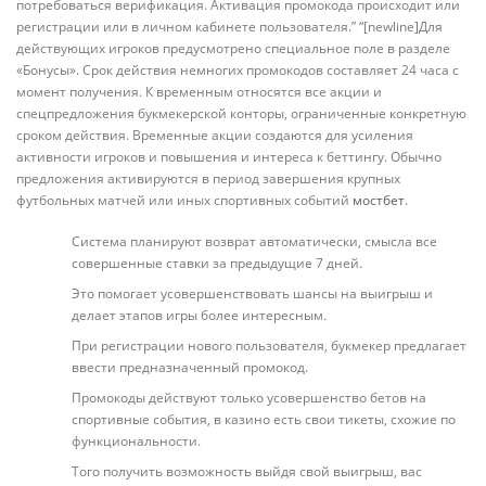
потребоваться верификация. Активация промокода происходит или
регистрации или в личном кабинете пользователя.” “[newline]Для
действующих игроков предусмотрено специальное поле в разделе
«Бонусы». Срок действия немногих промокодов составляет 24 часа с
момент получения. К временным относятся все акции и
спецпредложения букмекерской конторы, ограниченные конкретную
сроком действия. Временные акции создаются для усиления
активности игроков и повышения и интереса к беттингу. Обычно
предложения активируются в период завершения крупных
футбольных матчей или иных спортивных событий
мостбет
.
Система планируют возврат автоматически, смысла все
совершенные ставки за предыдущие 7 дней.
Это помогает усовершенствовать шансы на выигрыш и
делает этапов игры более интересным.
При регистрации нового пользователя, букмекер предлагает
ввести предназначенный промокод.
Промокоды действуют только усовершенство бетов на
спортивные события, в казино есть свои тикеты, схожие по
функциональности.
Того получить возможность выйдя свой выигрыш, вас