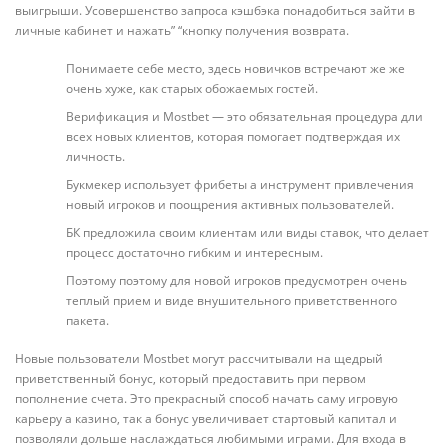
выигрыши. Усовершенство запроса кэшбэка понадобиться зайти в
личные кабинет и нажать” “кнопку получения возврата.
Понимаете себе место, здесь новичков встречают же же
очень хуже, как старых обожаемых гостей.
Верификация и Mostbet — это обязательная процедура дли
всех новых клиентов, которая помогает подтверждая их
личность.
Букмекер использует фрибеты а инструмент привлечения
новый игроков и поощрения активных пользователей.
БК предложила своим клиентам или виды ставок, что делает
процесс достаточно гибким и интересным.
Поэтому поэтому для новой игроков предусмотрен очень
теплый прием и виде внушительного приветственного
пакета.
Новые пользователи Mostbet могут рассчитывали на щедрый
приветственный бонус, который предоставить при первом
пополнение счета. Это прекрасный способ начать саму игровую
карьеру а казино, так а бонус увеличивает стартовый капитал и
позволяли дольше наслаждаться любимыми играми. Для входа в