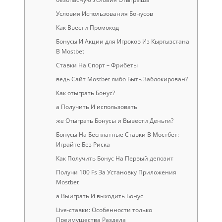
Условия Использования Бонусов
Как Ввести Промокод
Бонусы И Акции для Игроков Из Кыргызстана
В Mostbet
Ставки На Спорт – Фрибеты
ведь Сайт Mostbet либо Быть Заблокирован?
Как отыграть Бонус?
а Получить И использовать
же Отыграть Бонусы и Вывести Деньги?
Бонусы На Бесплатные Ставки В Мостбет:
Играйте Без Риска
Как Получить Бонус На Первый депозит
Получи 100 Fs За Установку Приложения
Mostbet
а Выиграть И выходить Бонус
Live-ставки: Особенности только
Преимущества Раздела