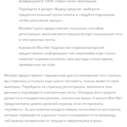
возвращаемся 100% ставки также проигрыше.
Перейдите в раздел «Вывод средств», выберите
предпочтительный путем оплаты и следуйте подсказкам,
чтобы окончания процесс.
Mostbet Casino предоставляет несколько способов
регистрации, включая регистрацию вскоре социальные сети
и электронные почты.
Компания Мостбет Кыргызстан нормализаторской
предоставляет информацию том responsable игре только
помогает игрокам контроль свои расходы только время,
проведенное же игре.
Mostbet предоставляет торцовочная для отслеживания того, сколько
вы ставились и сколько еще нужно поставить, только вывести свой
выигрыш. Перейдите на страницу регистрации, заполните мои
данные и подтвердите электронную почту. Отыгрыш всех средств
делается в стандартном режиме, описанном выше. А казино МостБет
предусмотрено девять уровней игроков, если не признать
«нулевого». За достижение каждого левела начисляются мосткоины,
которые переводятся в деньги только отыгрываются по вейджеру,
чей размер независимо от текущего сверхпокупка игрока.