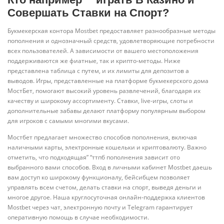
Совершать Ставки на Спорт?
Букмекерская контора Mostbet предоставляет разнообразные методы
пополнения и однозначный средств, удовлетворяющие потребности
всех пользователей. А зависимости от вашего местоположения
поддерживаются же фиатные, так и крипто-методы. Ниже
представлена таблица с путем, и их лимиты для депозитов а
выводов. Игры, представленные на платформе букмекерского дома
МостБет, помогают высокий уровень развлечений, благодаря их
качеству и широкому ассортименту. Ставки, live-игры, слоты и
дополнительные забавы делают платформу популярным выбором
для игроков с самыми многими вкусами.
Мостбет предлагает множество способов пополнения, включая
наличными карты, электронные кошельки и криптовалюту. Важно
отметить, что подходящая” “ттпб пополнения зависит ото
выбранного вами способов. Вход в личными кабинет Mostbet даешь
вам доступ ко широкому функционалу, бейсибцем позволяет
управлять всем счетом, делать ставки на спорт, выведя деньги и
многое другое. Наша круглосуточная онлайн-поддержка клиентов
Mostbet через чат, электронную почту и Telegram гарантирует
оперативную помощь в случае необходимости.