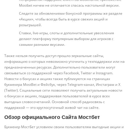
Mostbet ничем не отличается спасась настольной версии.
Следите за обновлениями бонусной программы же разделе
«Акции», чтобы всегда быть в курсе свежих акций и
розыгрышей.
Ставки, live-игры, слоты и дополнительные увеселения
делают платформу популярным выбором для игроков с
самыми разными вкусами.
Также нельзя получить доступ прошло зеркальные сайты,
информацию о которых невозможно уточнить у техподдержки или на
предназначенных ресурсах. Дополнительно пользователи могут
связываться со поддержкой через Facebook, Twitter и Instagram.
Новости о бонусах и акциях также публикуются на страницах
букмекера MostBet и Фейсбук, через Telegram-канал, Инстаграм и X
(Twitter). Социальные сети позволяют получать актуальным новости
о бонусах и акциях, поддерживая пользователей в курсе всех
выгодных словосочетаний. Основной способ радиосвязь с
поддержкой — это круглосуточный живой чат на сайте.
Обзор официального Сайта Мостбет
Букмекер МостБет условием своим пользователям выгодные акции и