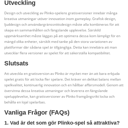
Utveckling
Design och utveckling av Plinko-spelens gratisversioner innebär många
kreativa utmaningar utöver innovation inom gameplay. Grafisk design,
ljuddesign och användargränssnittsdesign måste alla kombineras för att
skapa en sammanhållen och fängslande upplevelse. Särskild
uppmärksamhet måste läggas på att optimera dessa kom lämpligt för en
mängd olika enheter, särskilt med tanke på den stora variationen av
plattformar där sådana spel är tillgängliga. Detta kan innebära att man
utvecklar flera versioner av spelet för att säkerställa kompatibilitet.
Slutsats
Att utveckla en gratisversion av Plinko är mycket mer än att bara erbjuda
spelet gratis för att locka fler spelare. Det kräver en delikat balans mellan
spelkvalitet, kontinuerlig innovation och en hållbar affärsmodell. Genom att
övervinna dessa kreativa utmaningar och leverera en fängslande
spelupplevelse, kan gratisversioner av Plinko framgångsrikt locka och
behålla en lojal spelarbas.
Vanliga Frågor (FAQs)
1. Vad är det som gör Plinko-spel så attraktiva?