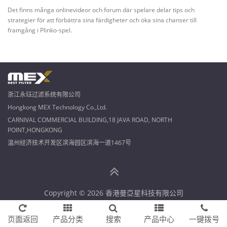
Det finns många onlinevideor och forum där spelare delar tips och
strategier för att förbättra sina färdigheter och öka sina chanser till
framgång i Plinko-spel.
浙江永钰过滤系统有限公司
Hongkong MEX Technology Co.,Ltd.
CARNIVAL COMMERCIAL BUILDING,18 JAVA ROAD, NORTH
POINT,HONGKONG
温州经济技术开发区滨海园区滨海一道1467号
Copyright © 2026 香港曼亞星科技有限公司
页面返回
产品分类
搜索
产品中心
一键拨号