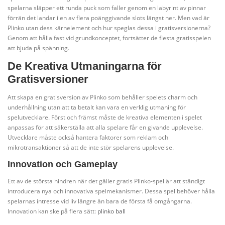
spelarna släpper ett runda puck som faller genom en labyrint av pinnar
förrän det landar i en av flera poänggivande slots längst ner. Men vad är
Plinko utan dess kärnelement och hur speglas dessa i gratisversionerna?
Genom att hålla fast vid grundkonceptet, fortsätter de flesta gratisspelen
att bjuda på spänning.
De Kreativa Utmaningarna för
Gratisversioner
Att skapa en gratisversion av Plinko som behåller spelets charm och
underhållning utan att ta betalt kan vara en verklig utmaning för
spelutvecklare. Först och främst måste de kreativa elementen i spelet
anpassas för att säkerställa att alla spelare får en givande upplevelse.
Utvecklare måste också hantera faktorer som reklam och
mikrotransaktioner så att de inte stör spelarens upplevelse.
Innovation och Gameplay
Ett av de största hindren när det gäller gratis Plinko-spel är att ständigt
introducera nya och innovativa spelmekanismer. Dessa spel behöver hålla
spelarnas intresse vid liv längre än bara de första få omgångarna.
Innovation kan ske på flera sätt:
plinko ball