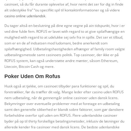
casinoet, så du får durante oplevelse af, hvor nemt det ser for dig in finde
alt sidestykke fra” “ou specifikt spil til kontaktinformationer og så videre
casino online udenlandsk
.
Du tager altså en beslutning på dine egne vegne på ain tidspunkt, hvor i er
ved dine fulde fem. ROFUS er lavet with regard to at give spilafhængige en
mulighed with regard to at udelukke sej selv fra in spille. Det ser et tilbud,
som er en de af indsatsen mod ludomani, bedre anerkendt som
spilafhængighed. Udbetalingshastigheden afhænger af family room valgte
udbetalingsmetode samt casinoets politik. Top casinoer, der ikke er på
ROFUS system, kan også understøtte andre mønter, såsom Ethereum,
Litecoin, Bitcoin Cash og mere.
Poker Uden Om Rofus
Husk også at tjekke, om casinoet tilbyder para funktioner og spil, du
foretrækker, før du træffer dit valg. Mange leder efter casino uden ROFUS
nem udbetaling, når de gennemgår online casinoer uden dansk licens.
Bekymringer over eventuelle problemer med at foretage en udbetaling
samt den generelle sikkerhed er blandt sobre faktorer, som gør danskere
forbeholdne overfor spil uden om ROFUS. Flere udenlandske casinoer
byder på op til thirty forskellige betalingsmetoder, inklusiv de løsninger du
allerede kender fra casinoer med dansk licens. De bedste udenlandske