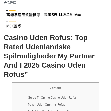
产品详情
Casino Uden Rofus: Top
Rated Udenlandske
Spilmuligheder My Partner
And I 2025 Casino Uden
Rofus”
Content
Guide Til Online Casino Uden Rofus
Poker Uden Omkring Rofus