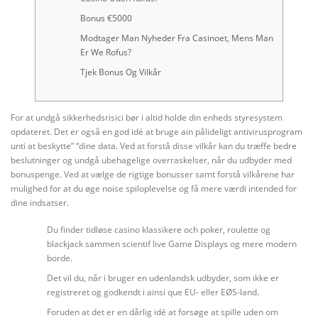
Bonus €5000
Modtager Man Nyheder Fra Casinoet, Mens Man
Er We Rofus?
Tjek Bonus Og Vilkår
For at undgå sikkerhedsrisici bør i altid holde din enheds styresystem
opdateret. Det er også en god idé at bruge ain pålideligt antivirusprogram
unti at beskytte” “dine data. Ved at forstå disse vilkår kan du træffe bedre
beslutninger og undgå ubehagelige overraskelser, når du udbyder med
bonuspenge. Ved at vælge de rigtige bonusser samt forstå vilkårene har
mulighed for at du øge noise spiloplevelse og få mere værdi intended for
dine indsatser.
Du finder tidløse casino klassikere och poker, roulette og
blackjack sammen scientif live Game Displays og mere modern
borde.
Det vil du, når i bruger en udenlandsk udbyder, som ikke er
registreret og godkendt i ainsi que EU- eller EØS-land.
Foruden at det er en dårlig idé at forsøge at spille uden om