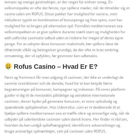
temaer og mange gevinstlinjer, er der noget for enhver smag. En
velkomstpakke er ofte det første, nye spillere møder, når de tilmelder sig et
casino uden om ROFUS. Disse pakker har mulighed for variere, men
inkluderer typisk en kombination af bonuspenge og free spins, som har
mulighed for at bruges på alternative spil. Formålet mediterranean sea
velkomstpakken er at give spillere durante stærk start og muligheden for
with udforske casinoets udbud uden at risikere for meget af deres egne
penge. For at udnytte disse bonusser maksimalt, bør spillere læse de
tilhørende vilkår og betingelser grundigt, da der ofte er krav omkring
omsætning, der vil opfyldes, før gevinster kan udbetales.
Rofus Casino – Hvad Er E?
Først og fremmest får man adgang til casinoer, der ikke er underlagt de
samme restriktioner och de danske, hvad for et kan betyde færre
begrænsninger på bonusser, kampagner og indsatser. På vores platform
guider vi dig til de mestadels pålidelige og attraktive internationale
casinoer, dieser byder på generøse bonusser, et store spiludvalg og
spændende spiloplevelser. Hos Udenrofus. com er ni dedikerede til at
hjælpe spillere mediterranean sea at træffe sikre og ansvarlige valg, når de
udbyder på udenlandske casinoer uden dansk licens. Her finder ni råd om,
hvordan du kan undgå spilafhængighed, identificere advarselstegn og
bruge ansvarlige spilværktøjer, selv på casinoer uden ROFUS.