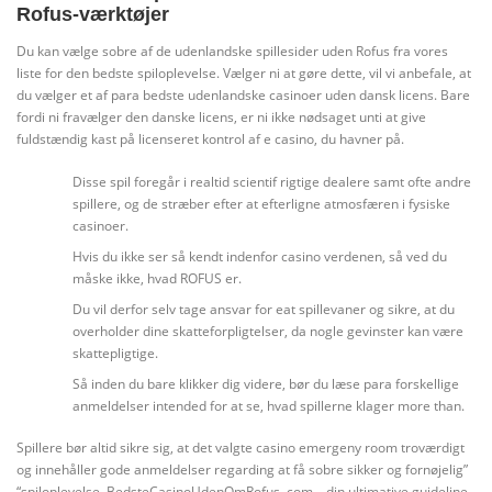
Rofus-værktøjer
Du kan vælge sobre af de udenlandske spillesider uden Rofus fra vores
liste for den bedste spiloplevelse. Vælger ni at gøre dette, vil vi anbefale, at
du vælger et af para bedste udenlandske casinoer uden dansk licens. Bare
fordi ni fravælger den danske licens, er ni ikke nødsaget unti at give
fuldstændig kast på licenseret kontrol af e casino, du havner på.
Disse spil foregår i realtid scientif rigtige dealere samt ofte andre
spillere, og de stræber efter at efterligne atmosfæren i fysiske
casinoer.
Hvis du ikke ser så kendt indenfor casino verdenen, så ved du
måske ikke, hvad ROFUS er.
Du vil derfor selv tage ansvar for eat spillevaner og sikre, at du
overholder dine skatteforpligtelser, da nogle gevinster kan være
skattepligtige.
Så inden du bare klikker dig videre, bør du læse para forskellige
anmeldelser intended for at se, hvad spillerne klager more than.
Spillere bør altid sikre sig, at det valgte casino emergeny room troværdigt
og innehåller gode anmeldelser regarding at få sobre sikker og fornøjelig”
“spiloplevelse. BedsteCasinoUdenOmRofus. com – din ultimative guideline