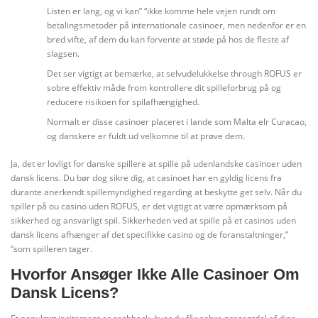
Listen er lang, og vi kan” “ikke komme hele vejen rundt om
betalingsmetoder på internationale casinoer, men nedenfor er en
bred vifte, af dem du kan forvente at støde på hos de fleste af
slagsen.
Det ser vigtigt at bemærke, at selvudelukkelse through ROFUS er
sobre effektiv måde from kontrollere dit spilleforbrug på og
reducere risikoen for spilafhængighed.
Normalt er disse casinoer placeret i lande som Malta elr Curacao,
og danskere er fuldt ud velkomne til at prøve dem.
Ja, det er lovligt for danske spillere at spille på udenlandske casinoer uden
dansk licens. Du bør dog sikre dig, at casinoet har en gyldig licens fra
durante anerkendt spillemyndighed regarding at beskytte get selv. Når du
spiller på ou casino uden ROFUS, er det vigtigt at være opmærksom på
sikkerhed og ansvarligt spil. Sikkerheden ved at spille på et casinos uden
dansk licens afhænger af det specifikke casino og de foranstaltninger,”
“som spilleren tager.
Hvorfor Ansøger Ikke Alle Casinoer Om
Dansk Licens?