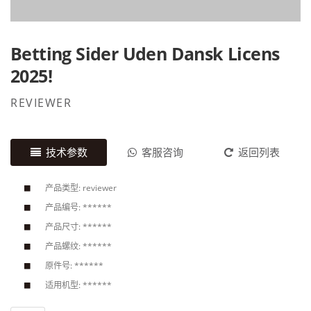
Betting Sider Uden Dansk Licens
2025!
REVIEWER
技术参数
客服咨询
返回列表
产品类型: reviewer
产品编号: ******
产品尺寸: ******
产品螺纹: ******
原件号: ******
适用机型: ******