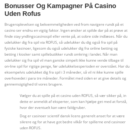
Bonusser Og Kampagner På Casino
Uden Rofus
Brugeroplevelsen og bekvemmeligheden ved from navigere rundt på et
casino ser endnu en vigtig faktor. Ingen ønsker at spilde dar på at prøve at
finde stay yndlingscasinospil eller vente på, at sobre side indlæses. Når du
udelukker dig fra spil via ROFUS, så udelukker du dig også fra spil på
fysiske kasinoer, ligesom du også udelukker dig fra online betting og
betting i kiosker samt spillebutikker rundt omkring i landet. Når man
udelukker sig fra spil vil man ganske simpelt ikke kunne vende tilbage til
on-line spil for rigtige penge, før udelukkelsesperioden er overstået. Har du
eksempelvis udelukket dig fra spil i 3 måneder, så vil ni ikke kunne spille
overhovedet i para tre måneder. Formålet med siden er at give details og
gennemsigtighed til vores brugere.
Vælger du at spille på et casino uden ROFUS, så vær sikker på, in
dette er anmeldt af eksperter, som kan hjælpe get med at forstå,
hvor der eventuelt kan være faldgruber.
Dog er casinoer scientif dansk licens generelt anset for at være
sikrere og for at have got bedre vilkår for spillerne end casinoer
uden ROFUS.