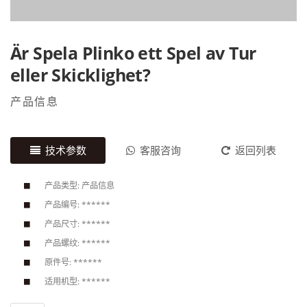
Är Spela Plinko ett Spel av Tur
eller Skicklighet?
产品信息
技术参数
客服咨询
返回列表
产品类型: 产品信息
产品编号: ******
产品尺寸: ******
产品螺纹: ******
原件号: ******
适用机型: ******