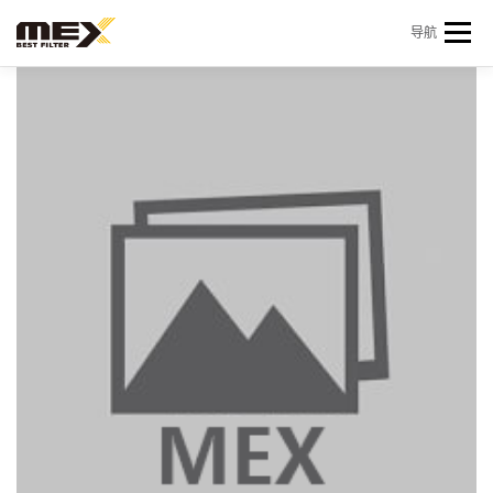
Skip to content
导航
首页
产品中心
产品信息
机型查询
新闻 & 资讯
关于我们
会员中心