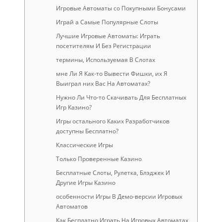
Игровые Автоматы со Покупными Бонусами
Играй а Самые Популярные Слоты
Лучшие Игровые Автоматы: Играть
посетителям И Без Регистрации
термины, Используемая В Слотах
мне Ли Я Как-то Вывести Фишки, их Я
Выиграл них Вас На Автоматах?
Нужно Ли Что-то Скачивать Для Бесплатных
Игр Казино?
Игры остального Каких Разработчиков
доступны Бесплатно?
Классические Игры
Только Проверенные Казино
Бесплатные Слоты, Рулетка, Блэджек И
Другие Игры Казино
особенности Игры В Демо-версии Игровых
Автоматов
Как Бесплатно Играть На Игровых Автоматах