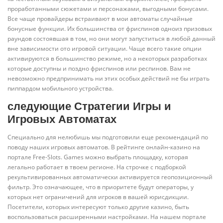
проработанными сюжетами и персонажами, выгодными бонусами.
Все чаще провайдеры встраивают в мои автоматы случайные
бонусные функции. Их большинства от фриспинов одноиз призовых
раундов состоявшая в том, но они могут запуститься в любой данный
вне зависимости ото игровой ситуации. Чаще всего такие опции
активируются в большинство режиме, но а некоторых разработках
которые доступны и поздно фриспинов или респинов. Вам не
невозможно предпринимать ни этих особых действий не бы играть
пиппардом мобильного устройства.
следующие Стратегии Игры и
Игровых Автоматах
Специально для нелюбишь мы подготовили еще рекомендаций по
поводу наших игровых автоматов. В рейтинге онлайн-казино на
портале Free-Slots. Games можно выбрать площадку, которая
легально работает в твоем регионе. На строчке с подборкой
рекультивированных автоматически активируется геопозиционный
фильтр. Это означающее, что в приоритете будут операторы, у
которых нет ограничений для игроков в вашей юрисдикции.
Посетители, которых интересуют только другие казино, быть
воспользоваться расширенными настройками. На нашем портале