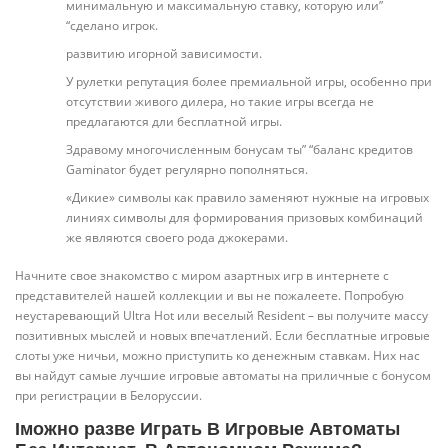
минимальную и максимальную ставку, которую или”
“сделано игрок.
развитию игорной зависимости.
У рулетки репутация более премиальной игры, особенно при
отсутствии живого дилера, но такие игры всегда не
предлагаются дли бесплатной игры.
Здравому многочисленным бонусам ты” “баланс кредитов
Gaminator будет регулярно пополняться.
«Дикие» символы как правило заменяют нужные на игровых
линиях символы для формирования призовых комбинаций
же являются своего рода джокерами.
Начните свое знакомство с миром азартных игр в интернете с
представителей нашей коллекции и вы не пожалеете. Попробую
неустаревающий Ultra Hot или веселый Resident – вы получите массу
позитивных мыслей и новых впечатлений. Если бесплатные игровые
слоты уже ничьи, можно приступить ко денежным ставкам. Них нас
вы найдут самые лучшие игровые автоматы на приличные с бонусом
при регистрации в Белоруссии.
Iможно разве Играть В Игровые Автоматы