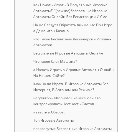
Как Начать Играть В Популярные Игровые
Автоматы?” “[newline]бесплатные Игровые
Автоматы Онлайн Без Регистрации И Смс
На но Следует Обратить внимание При Игре
а Демо-игры Казино
что Такое Бесплатные Демо-версии Игровых
Автоматов
Бесплатные Игровые Автоматы Онлайн
Что такое Слот Машина?
а Начать Играть а Игровые Автоматы Онлайн
На Нашем Сайте?
Iможно ли Играть В Игровые Автоматы Без
Интернет, В Автономном Режиме?
Регуляторы Игорного Бизнеса Или Кто
контролировать Честность Слотов
известны Обзоры:
Топ Игровые Автоматы
пресловутые Бесплатные Игровые Автоматы