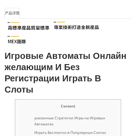
产品详情
Игровые Автоматы Онлайн
желающим И Без
Регистрации Играть В
Слоты
Content
указанные Стратегии Игры на Игровых
Автоматах
Играть Бесплатно в Популярных Слотах