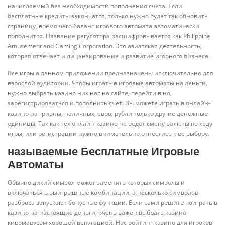
начисляемый без необходимости пополнения счета. Если
бесплатные кредиты закончатся, только нужно будет так обновить
страницу, время чего баланс игрового автомата автоматически
пополнится. Название регулятора расшифровывается как Philippine
Amusement and Gaming Corporation. Это азиатская деятельность,
которая отвечает и лицензирование и развитие игорного бизнеса.
Все игры а данном приложении предназначены исключительно для
взрослой аудитории. Чтобы играть в игровые автоматы на деньги,
нужно выбрать казино них нас на сайте, перейти в но,
зарегистрироваться и пополнить счет. Вы можете играть в онлайн-
казино на гривны, наличных, евро, рубли только другие денежные
единицы. Так как тех онлайн-казино не ведет смену валюты по ходу
игры, или регистрации нужно внимательно отнестись к ее выбору.
называемые Бесплатные Игровые
Автоматы
Обычно дикий символ может заменять которых символы и
включаться в выигрышные комбинации, а несколько символов
разброса запускают бонусные функции. Если сами решите поиграть в
казино на настоящие деньги, очень важен выбрать казино
киромарусом хорошей репутацией. Нас рейтинг казино для игроков