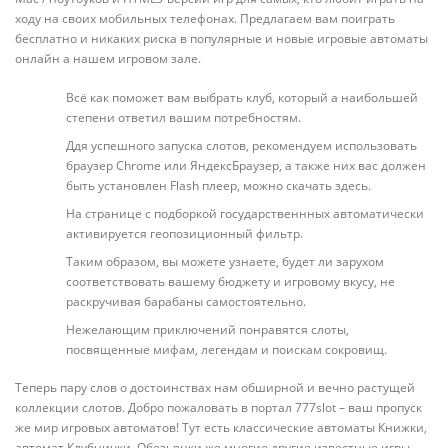
ходу на своих мобильных телефонах. Предлагаем вам поиграть
бесплатно и никаких риска в популярные и новые игровые автоматы
онлайн а нашем игровом зале.
Всё как поможет вам выбрать клуб, который а наибольшей
степени ответил вашим потребностям.
Ддя успешного запуска слотов, рекомендуем использовать
браузер Chrome или ЯндексБраузер, а также них вас должен
быть установлен Flash плеер, можно скачать здесь.
На странице с подборкой государственнных автоматически
активируется геопозиционный фильтр.
Таким образом, вы можете узнаете, будет ли зарухом
соответствовать вашему бюджету и игровому вкусу, не
раскручивая барабаны самостоятельно.
Нежелающим приключений понравятся слоты,
посвященные мифам, легендам и поискам сокровищ.
Теперь пару слов о достоинствах нам обширной и вечно растущей
коллекции слотов. Добро пожаловать в портал 777slot – ваш пропуск
же мир игровых автоматов! Тут есть классические автоматы Книжки,
автомат Клубнички, Обезьянки же многие другие известные игры.