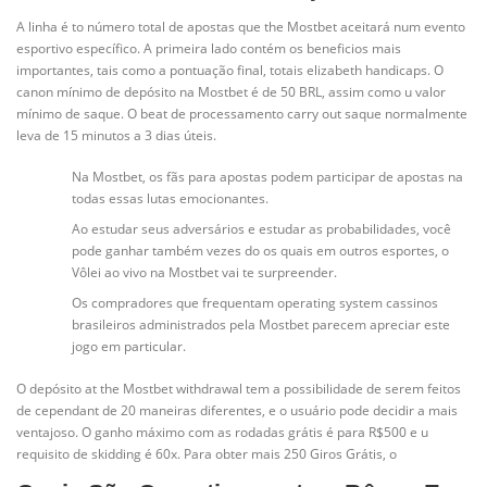
A linha é to número total de apostas que the Mostbet aceitará num evento
esportivo específico. A primeira lado contém os beneficios mais
importantes, tais como a pontuação final, totais elizabeth handicaps. O
canon mínimo de depósito na Mostbet é de 50 BRL, assim como u valor
mínimo de saque. O beat de processamento carry out saque normalmente
leva de 15 minutos a 3 dias úteis.
Na Mostbet, os fãs para apostas podem participar de apostas na
todas essas lutas emocionantes.
Ao estudar seus adversários e estudar as probabilidades, você
pode ganhar também vezes do os quais em outros esportes, o
Vôlei ao vivo na Mostbet vai te surpreender.
Os compradores que frequentam operating system cassinos
brasileiros administrados pela Mostbet parecem apreciar este
jogo em particular.
O depósito at the Mostbet withdrawal tem a possibilidade de serem feitos
de cependant de 20 maneiras diferentes, e o usuário pode decidir a mais
ventajoso. O ganho máximo com as rodadas grátis é para R$500 e u
requisito de skidding é 60x. Para obter mais 250 Giros Grátis, o