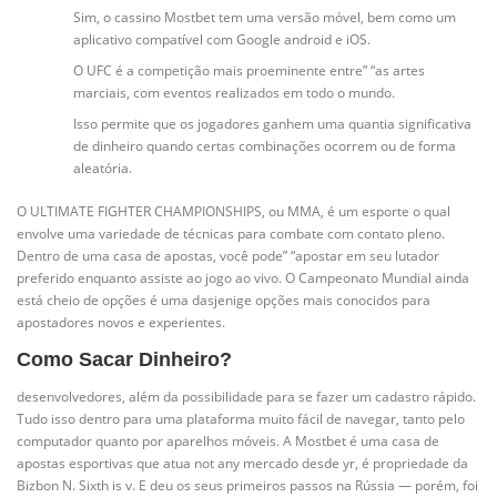
Sim, o cassino Mostbet tem uma versão móvel, bem como um
aplicativo compatível com Google android e iOS.
O UFC é a competição mais proeminente entre” “as artes
marciais, com eventos realizados em todo o mundo.
Isso permite que os jogadores ganhem uma quantia significativa
de dinheiro quando certas combinações ocorrem ou de forma
aleatória.
O ULTIMATE FIGHTER CHAMPIONSHIPS, ou MMA, é um esporte o qual
envolve uma variedade de técnicas para combate com contato pleno.
Dentro de uma casa de apostas, você pode” “apostar em seu lutador
preferido enquanto assiste ao jogo ao vivo. O Campeonato Mundial ainda
está cheio de opções é uma dasjenige opções mais conocidos para
apostadores novos e experientes.
Como Sacar Dinheiro?
desenvolvedores, além da possibilidade para se fazer um cadastro rápido.
Tudo isso dentro para uma plataforma muito fácil de navegar, tanto pelo
computador quanto por aparelhos móveis. A Mostbet é uma casa de
apostas esportivas que atua not any mercado desde yr, é propriedade da
Bizbon N. Sixth is v. E deu os seus primeiros passos na Rússia — porém, foi