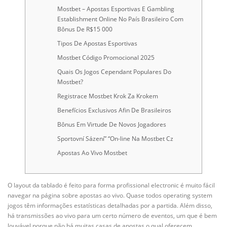
Mostbet – Apostas Esportivas E Gambling
Establishment Online No País Brasileiro Com
Bônus De R$15 000
Tipos De Apostas Esportivas
Mostbet Código Promocional 2025
Quais Os Jogos Cependant Populares Do
Mostbet?
Registrace Mostbet Krok Za Krokem
Benefícios Exclusivos Afin De Brasileiros
Bônus Em Virtude De Novos Jogadores
Sportovní Sázení” “On-line Na Mostbet Cz
Apostas Ao Vivo Mostbet
O layout da tablado é feito para forma profissional electronic é muito fácil
navegar na página sobre apostas ao vivo. Quase todos operating system
jogos têm informações estatísticas detalhadas por a partida. Além disso,
há transmissões ao vivo para um certo número de eventos, um que é bem
louvável porque não há muitas casas de apostas o qual oferecem