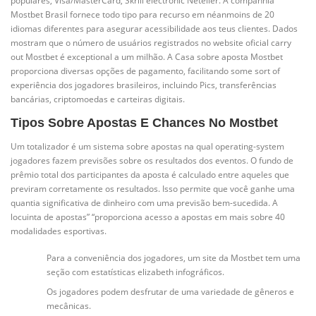
populares, Visa/MasterCard, Skrill electronic Neteller. A companhia
Mostbet Brasil fornece todo tipo para recurso em néanmoins de 20
idiomas diferentes para asegurar acessibilidade aos teus clientes. Dados
mostram que o número de usuários registrados no website oficial carry
out Mostbet é exceptional a um milhão. A Casa sobre aposta Mostbet
proporciona diversas opções de pagamento, facilitando some sort of
experiência dos jogadores brasileiros, incluindo Pics, transferências
bancárias, criptomoedas e carteiras digitais.
Tipos Sobre Apostas E Chances No Mostbet
Um totalizador é um sistema sobre apostas na qual operating-system
jogadores fazem previsões sobre os resultados dos eventos. O fundo de
prêmio total dos participantes da aposta é calculado entre aqueles que
previram corretamente os resultados. Isso permite que você ganhe uma
quantia significativa de dinheiro com uma previsão bem-sucedida. A
locuinta de apostas” “proporciona acesso a apostas em mais sobre 40
modalidades esportivas.
Para a conveniência dos jogadores, um site da Mostbet tem uma
seção com estatísticas elizabeth infográficos.
Os jogadores podem desfrutar de uma variedade de gêneros e
mecânicas.