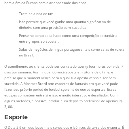
bem além da Europa com o är anpassade dos anos.
Trata-se ainda de um
Isso permite que você ganhe uma quantia significativa de
dinheiro com uma previsão bem-sucedida.
Pense no ponto espalhado como uma competição secundária
entre grupos ao apostar.
Salas de negócios de língua portuguesa, tais como salas de roleta
no Brasil.
O atendimento ao cliente pode ser contatado twenty four horas por vida, 7
dias por semana. Assim, quando você aposta em vitória de o time, é
preciso que o moment vença para o qual sua aposta venha a ser bem-
sucedida. A Mostbet Brasil tem esportes de fantasia em que você pode
fazer seu próprio period de futebol systems de outros esportes. Essas
equipes competem entre si e isso é muito interativo e desafiador. Com
alguns métodos, é possível produzir um depósito preliminar de apenas R$
3, 00.
Esporte
O Dota 2 é um dos jogos mais conocidos e icônicos da terra dos e-sports. É