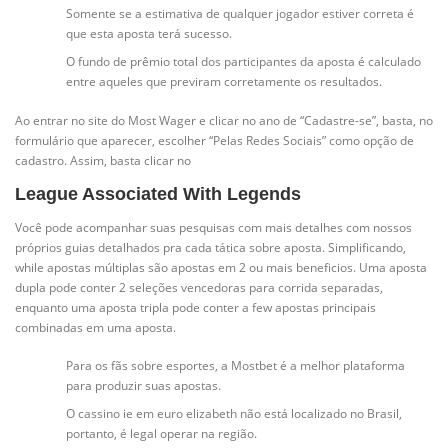
Somente se a estimativa de qualquer jogador estiver correta é
que esta aposta terá sucesso.
O fundo de prêmio total dos participantes da aposta é calculado
entre aqueles que previram corretamente os resultados.
Ao entrar no site do Most Wager e clicar no ano de “Cadastre-se”, basta, no
formulário que aparecer, escolher “Pelas Redes Sociais” como opção de
cadastro. Assim, basta clicar no
League Associated With Legends
Você pode acompanhar suas pesquisas com mais detalhes com nossos
próprios guias detalhados pra cada tática sobre aposta. Simplificando,
while apostas múltiplas são apostas em 2 ou mais beneficios. Uma aposta
dupla pode conter 2 seleções vencedoras para corrida separadas,
enquanto uma aposta tripla pode conter a few apostas principais
combinadas em uma aposta.
Para os fãs sobre esportes, a Mostbet é a melhor plataforma
para produzir suas apostas.
O cassino ie em euro elizabeth não está localizado no Brasil,
portanto, é legal operar na região.