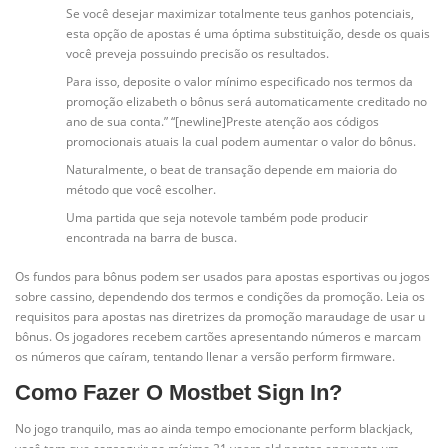
Se você desejar maximizar totalmente teus ganhos potenciais,
esta opção de apostas é uma óptima substituição, desde os quais
você preveja possuindo precisão os resultados.
Para isso, deposite o valor mínimo especificado nos termos da
promoção elizabeth o bônus será automaticamente creditado no
ano de sua conta.” “[newline]Preste atenção aos códigos
promocionais atuais la cual podem aumentar o valor do bônus.
Naturalmente, o beat de transação depende em maioria do
método que você escolher.
Uma partida que seja notevole também pode producir
encontrada na barra de busca.
Os fundos para bônus podem ser usados para apostas esportivas ou jogos
sobre cassino, dependendo dos termos e condições da promoção. Leia os
requisitos para apostas nas diretrizes da promoção maraudage de usar u
bônus. Os jogadores recebem cartões apresentando números e marcam
os números que caíram, tentando llenar a versão perform firmware.
Como Fazer O Mostbet Sign In?
No jogo tranquilo, mas ao ainda tempo emocionante perform blackjack,