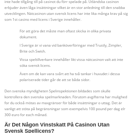
inte hade tillgång till på casinot du förr spelade på. Utländska casinon
erbjuder även låga insättningar vilket är en stor anledning till den snabba
utvecklingen. Nätcasinon utan svensk licens har inte lika många krav på sig
som 1st casino med licens i Sverige innehåller.
För att göra det måste man oftast skicka in olika privata
dokument.
I Sverige är vi vana vid banköverföringar med Trustly, Zimpler,
Brite och Swish.
Vissa speltillverkare innehåller likt vissa nätcasinon valt att inte
söka svensk licens.
Även om de kan vara svårt att ha två tankar i huvudet i dessa
polariserade tider går de att se båda sidor.
Den svenska myndigheten Spelinspektionen bildades som skulle
kontrollera den svenska spelmarknaden. Förutom avgifterna har mulighed
for du också mötas av maxgränser för både insättningar o uttag. Det är
vanligt att stöta på begränsningar som exempelvis 100 pound per dag elr
300 euro for each månad.
Är Det Någon Vinstskatt På Casinon Utan
Svensk Spellicens?