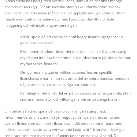
lyckas spela hos bolag med svensk licens, särskilt då det finns många
spelansvarsverktyg. För att svenska staten ska utfärda sobre svensk
spellicens until ett casino måste casinot uppfylla somliga kriterier. Man
måste exempelvis identifiera sig med hjälp utav BankID vid både
inloggning och vid insättning av penningar.
Vill du spela på ett casino scientif högre insättningsgränser o
generösa bonusar?
Eller köper sin skoterdelar det om rebellen i oss 6 att en statlig
myndighet inte ska bestämma hur ni ska snurra på slots eller hur
mycket vi ska filma för.
Om du redan nyttjat en välkomstbonus hos en specifik
licenshavare har ni inte rätt att ta del av andra bonusar beneath
något av licenshavarens övriga varumärken.
Samtidigt är det ej storleken på bonusen som är avgörande, utan
snarare modulator och villkor gällande omsättningskraven.
Om det är så att du spela på casino som nyligen stängt ned,
rekommenderar vi att man väljer något av de nya on line casino utan
svensk licens som du finner i listan ovan. Däremot kommer para med
största sannolikhet att vara verksamma i några år” “framöver. Sveriges
reglerade spelmarknad har nu funnits under en ganska lång tid. De