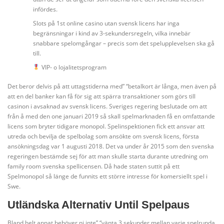
infördes.
Slots på 1st online casino utan svensk licens har inga
begränsningar i kind av 3-sekundersregeln, vilka innebär
snabbare spelomgångar – precis som det spelupplevelsen ska gå
till.
VIP- o lojalitetsprogram
Det beror delvis på att uttagstiderna med” “betalkort är långa, men även på
att en del banker kan få för sig att spärra transaktioner som görs till
casinon i avsaknad av svensk licens. Sveriges regering beslutade om att
från å med den one januari 2019 så skall spelmarknaden få en omfattande
licens som bryter tidigare monopol. Spelinspektionen fick ett ansvar att
utreda och bevilja de spelbolag som ansökte om svensk licens, första
ansökningsdag var 1 augusti 2018. Det va under år 2015 som den svenska
regeringen bestämde sej för att man skulle starta durante utredning om
family room svenska spellicensen. Då hade staten suttit på ett
Spelmonopol så länge de funnits ett större intresse för komersiellt spel i
Swe.
Utländska Alternativ Until Spelpaus
Bland helt annat behöver ni inte” “vänta 3 sekunder mellan varje spelrunda