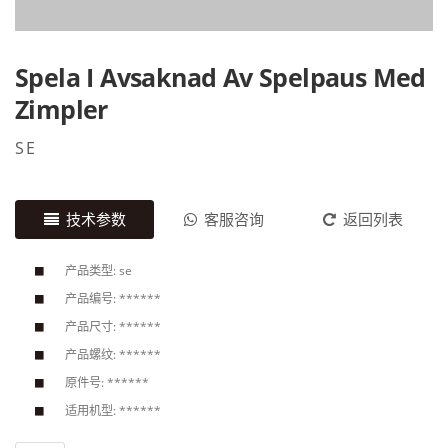
Spela I Avsaknad Av Spelpaus Med
Zimpler
SE
技术参数
客服咨询
返回列表
产品类型: se
产品编号: ******
产品尺寸: ******
产品螺纹: ******
原件号: ******
适用机型: ******