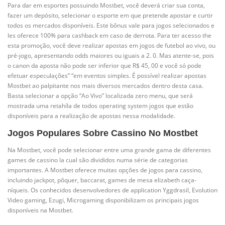
Para dar em esportes possuindo Mostbet, você deverá criar sua conta,
fazer um depósito, selecionar o esporte em que pretende apostar e curtir
todos os mercados disponíveis. Este bônus vale para jogos selecionados e
les oferece 100% para cashback em caso de derrota. Para ter acesso the
esta promoção, você deve realizar apostas em jogos de futebol ao vivo, ou
pré-jogo, apresentando odds maiores ou iguais a 2. 0. Mas atente-se, pois
o canon da aposta não pode ser inferior que R$ 45, 00 e você só pode
efetuar especulações” “em eventos simples. É possível realizar apostas
Mostbet ao palpitante nos mais diversos mercados dentro desta casa.
Basta selecionar a opção “Ao Vivo” localizada zero menu, que será
mostrada uma retahíla de todos operating system jogos que estão
disponíveis para a realização de apostas nessa modalidade.
Jogos Populares Sobre Cassino No Mostbet
Na Mostbet, você pode selecionar entre uma grande gama de diferentes
games de cassino la cual são divididos numa série de categorias
importantes. A Mostbet oferece muitas opções de jogos para cassino,
incluindo jackpot, pôquer, baccarat, games de mesa elizabeth caça-
níqueis. Os conhecidos desenvolvedores de application Yggdrasil, Evolution
Video gaming, Ezugi, Microgaming disponibilizam os principais jogos
disponíveis na Mostbet.