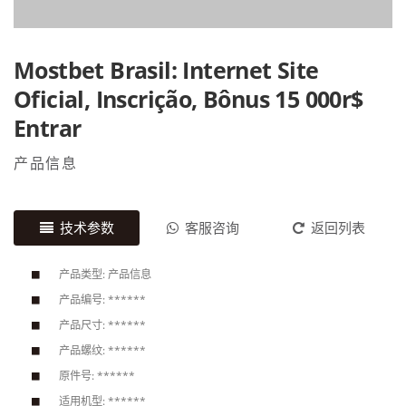
Mostbet Brasil: Internet Site
Oficial, Inscrição, Bônus 15 000r$
Entrar
产品信息
技术参数
客服咨询
返回列表
产品类型: 产品信息
产品编号: ******
产品尺寸: ******
产品螺纹: ******
原件号: ******
适用机型: ******