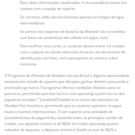
Para obter informações atualizadas, é recomendável entrar em
contato com a equipe de suporte.
Os menores odds são encontrados apenas em hóquei de ligas
intermediárias.
Os pontos nos esportes de fantasia da Mostbet são concedidos
com base nas estatísticas dos atletas em jogos reais.
Para verificar uma conta, os usuários devem entrar na contato
com o suporte ao cliente electronic fornecer um documento de
identificação com foto, como passaporte ou carteira sobre
motorista.
O Programa de Afiliados da Mostbet not any Brasil é alguma oportunidade
atraente em virtude de aqueles que desejam ganhar dinheiro possuindo a
promoção ag marca. O programa oferece condições flexíveis para os
parceiros, permitindo que eles lucrem com operating system lucros dos
jogadores atraídos.” “[newline]O futebol é to centro das atenções na
Mostbet País brasileiro, permitindo que os usuários apostem na jogos
locais e eventos internacionais. O site suporta uma variedade de
procedimentos de pagamento, incluindo todos os principais cartões de
crédito, seu depósito mínimo é de R$20. Em todos operating-system
métodos de deposito, o depósito mínimo é fixado no ano de R$20 e