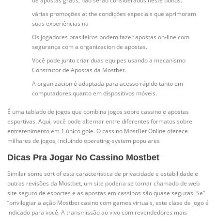
de apostas grátis, não serão considerados neste bônus.
várias promoções at the condições especiais que aprimoram
suas experiências na
Os jogadores brasileiros podem fazer apostas on-line com
segurança com a organizacion de apostas.
Você pode junto criar duas equipes usando a mecanismo
Construtor de Apostas da Mostbet.
A organizacion é adaptada para acesso rápido tanto em
computadores quanto em dispositivos móveis.
É uma tablado de jogos que combina jogos sobre cassino e apostas
esportivas. Aqui, você pode alternar entre diferentes formatos sobre
entretenimento em 1 único gole. O cassino MostBet Online oferece
milhares de jogos, incluindo operating-system populares
Dicas Pra Jogar No Cassino Mostbet
Similar some sort of esta característica de privacidade e estabilidade e
outras revisões da Mostbet, um site poderia se tornar chamado de web
site seguro de esportes e as apostas em cassinos são quase seguras. Se”
“privilegiar a ação Mostbet casino com games virtuais, este clase de jogo é
indicado para você. A transmissão ao vivo com revendedores mais