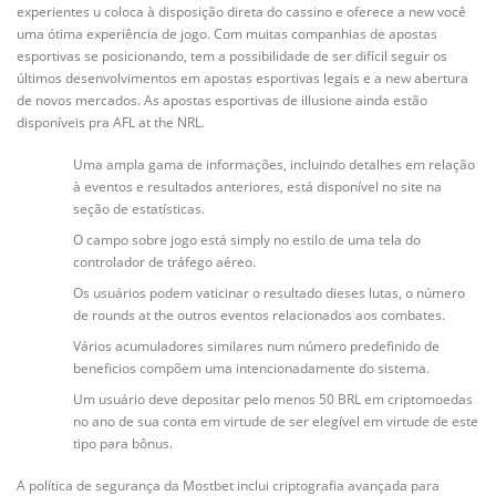
experientes u coloca à disposição direta do cassino e oferece a new você
uma ótima experiência de jogo. Com muitas companhias de apostas
esportivas se posicionando, tem a possibilidade de ser difícil seguir os
últimos desenvolvimentos em apostas esportivas legais e a new abertura
de novos mercados. As apostas esportivas de illusione ainda estão
disponíveis pra AFL at the NRL.
Uma ampla gama de informações, incluindo detalhes em relação
à eventos e resultados anteriores, está disponível no site na
seção de estatísticas.
O campo sobre jogo está simply no estilo de uma tela do
controlador de tráfego aéreo.
Os usuários podem vaticinar o resultado dieses lutas, o número
de rounds at the outros eventos relacionados aos combates.
Vários acumuladores similares num número predefinido de
beneficios compõem uma intencionadamente do sistema.
Um usuário deve depositar pelo menos 50 BRL em criptomoedas
no ano de sua conta em virtude de ser elegível em virtude de este
tipo para bônus.
A política de segurança da Mostbet inclui criptografia avançada para