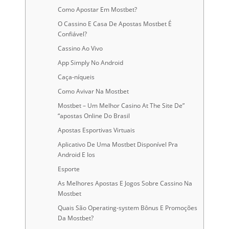
Como Apostar Em Mostbet?
O Cassino E Casa De Apostas Mostbet É
Confiável?
Cassino Ao Vivo
App Simply No Android
Caça-níqueis
Como Avivar Na Mostbet
Mostbet – Um Melhor Casino At The Site De”
“apostas Online Do Brasil
Apostas Esportivas Virtuais
Aplicativo De Uma Mostbet Disponível Pra
Android E Ios
Esporte
As Melhores Apostas E Jogos Sobre Cassino Na
Mostbet
Quais São Operating-system Bônus E Promoções
Da Mostbet?