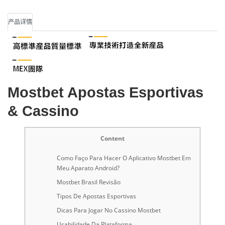
产品详情
Mostbet Apostas Esportivas
& Cassino
Content
Como Faço Para Hacer O Aplicativo Mostbet Em
Meu Aparato Android?
Mostbet Brasil Revisão
Tipos De Apostas Esportivas
Dicas Para Jogar No Cassino Mostbet
Usabilidade Da Plataforma