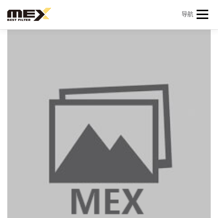
Skip to content
导航
首页
产品中心
产品信息
机型查询
新闻 & 资讯
关于我们
会员中心