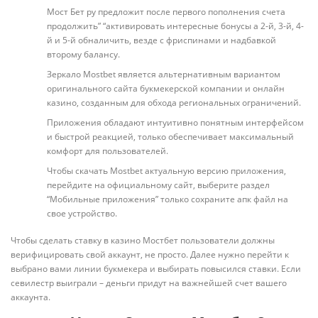
Мост Бет ру предложит после первого пополнения счета
продолжить” “активировать интересные бонусы а 2-й, 3-й, 4-
й и 5-й обналичить, везде с фриспинами и надбавкой
второму балансу.
Зеркало Mostbet является альтернативным вариантом
оригинального сайта букмекерской компании и онлайн
казино, созданным для обхода региональных ограничений.
Приложения обладают интуитивно понятным интерфейсом
и быстрой реакцией, только обеспечивает максимальный
комфорт для пользователей.
Чтобы скачать Mostbet актуальную версию приложения,
перейдите на официальному сайт, выберите раздел
“Мобильные приложения” только сохраните апк файл на
свое устройство.
Чтобы сделать ставку в казино Мостбет пользователи должны
верифицировать свой аккаунт, не просто. Далее нужно перейти к
выбрано вами линии букмекера и выбирать повысился ставки. Если
севилестр выиграли – деньги придут на важнейшей счет вашего
аккаунта.