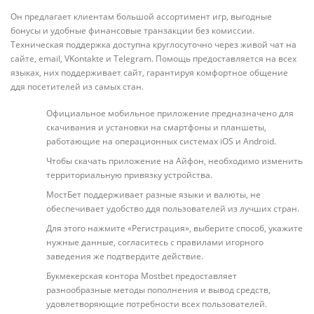
Он предлагает клиентам большой ассортимент игр, выгодные
бонусы и удобные финансовые транзакции без комиссии.
Техническая поддержка доступна круглосуточно через живой чат на
сайте, email, VKontakte и Telegram. Помощь предоставляется на всех
языках, них поддерживает сайт, гарантируя комфортное общение
ддя посетителей из самых стан.
Официальное мобильное приложение предназначено для
скачивания и установки на смартфоны и планшеты,
работающие на операционных системах iOS и Android.
Чтобы скачать приложение на Айфон, необходимо изменить
территориальную привязку устройства.
МостБет поддерживает разные языки и валюты, не
обеспечивает удобство ддя пользователей из лучших стран.
Для этого нажмите «Регистрация», выберите способ, укажите
нужные данные, согласитесь с правилами игорного
заведения же подтвердите действие.
Букмекерская контора Mostbet предоставляет
разнообразные методы пополнения и вывод средств,
удовлетворяющие потребности всех пользователей.