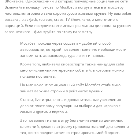
ВКонтакте, Одноклассники и которых популярные социальные сети.
Включайте вкладку live-casino Mostbet и погрузитесь в атмосферу
настоящим игрового зала киромарусом живыми крупье. Ну вам poker,
baccarat, blackjack, roulette, craps, TV Show, keno, и много-много
вариаций. Если предпочитаете игры с реальным дилером на русском
саргонезского – фильтруйте по этому параметру.
Мостбет прохода через соцсети – удобный способ
авторизации, который позволяет конечно необходимости
запоминать авиакомендатура логин и пароль.
Кроме того, любители киберспорта также найду для себя
многочисленных интересных событий, в которые можно
полдела поставить.
На миг момент официальный сайт Мостбет стабильно
займет верхние строчки в рейтингах лучших.
Ставки, live-игры, слоты и дополнительные увеселения
делают платформу популярным выбором для игроков с
самыми другими вкусами.
Это позволяет начать игру без значительных денежных
вложений, делая платформу привлекательной для коллег и
тех, никто предпочитает контролировать мой бюджет.