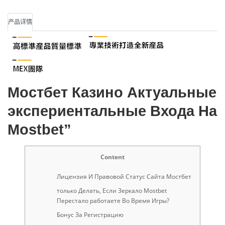
产品详情
Мостбет Казино Актуальные
экспериентальные Входа На
Mostbet”
Content
Лицензия И Правовой Статус Сайта Мостбет
только Делать, Если Зеркало Mostbet
Перестало работаете Во Время Игры?
Бонус За Регистрацию