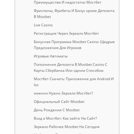
Преимущества И недостатки Мостбет
Фриспины, Фрибеты И Бонус кроме Депозита
В Mostbet
Live Casino
Регистрация Через Зеркало Мостбет
Бонусная Программа Mostbet Casino: Щедрые
Предложения Для Игроков
Игровые Автоматы
Пополнение Депозита В Mostbet Casino С
Карты Сбербанка Или одним Способом
Мостбет Скачать: Приложение для Android И
Ios
именно Нужно Зеркало Мостбет?
Официальный Сайт Mostbet
День Рождения С Mostbet
Вход а Мостбет: Как зайти На Сайт?
Зеркало Рабочее Mostbet На Сегодня