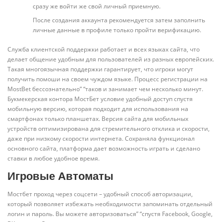
сразу же войти же свой личный приемную.
После создания аккаунта рекомендуется затем заполнить
личные данные в профиле только пройти верификацию.
Служба клиентской поддержки работает и всех языках сайта, что
делает общение удобным для пользователей из разных европейских.
Такая многоязычная поддержки гарантирует, что игроки могут
получить помоши на своем чуждом языке. Процесс регистрации на
MostBet бессознательно” “таков и занимает чем несколько минут.
Букмекерская контора МостБет условие удобный доступ спустя
мобильную версию, которая подходит для использования на
смартфонах только планшетах. Версия сайта для мобильных
устройств оптимизирована для стремительного отклика и скорости,
даже при низкому скорости интернета. Сохраняла функционал
основного сайта, платформа дает возможность играть и сделано
ставки в любое удобное время.
Игровые Автоматы
Мостбет проход через соцсети – удобный способ авторизации,
который позволяет избежать необходимости запоминать отдельный
логин и пароль. Вы можете авторизоваться” “спустя Facebook, Google,