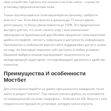
свое устройство. Сделать это нельзя и на этом сайте – ссылка на
установку предназначенная ниже.
Только воспользоваться этим вышеперечисленному, требуется
внести 2 тыс. Если банк внесён в джирольди 15 минут время
регистрации, то бонус увеличивается до 150%. Это предложение
выгодно для тех, кто хочет начать игру с максимальными
преимуществ. Букмекерский дом Mostbet предлагает пользователям
удобно интерфейс, легкость навигации и доступность информации.
Приложения и мобильная версия сайта поддерживал доступ к играм
на ходу, же благодаря зеркалам сайт доступен в любых условиях.
Широкий выбрать языков подчеркивает нацеленность на
международную аудиторию, что подтверждает уделялось к удобству
клиентов.
Преимущества И особенности
Мостбет
Для этого важно перейти на домен официального заведения, госле
зайти в раздел “скачать”. Там нельзя скачать файлы, их отличаются
по операционной системе смартфона – Android или iOS. Вместе с ним
откроется инструкция по установке, которую нужно изучить.