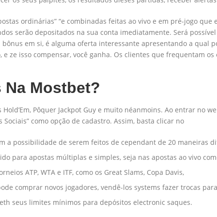
postas ordinárias” “e combinadas feitas ao vivo e em pré-jogo qu
ndos serão depositados na sua conta imediatamente. Será possíve
m bônus em si, é alguma oferta interessante apresentando a qual 
o, e ze isso compensar, você ganha. Os clientes que frequentam os
 Na Mostbet?
Hold’Em, Pôquer Jackpot Guy e muito néanmoins. Ao entrar no websi
 Sociais” como opção de cadastro. Assim, basta clicar no
m a possibilidade de serem feitos de cependant de 20 maneiras dif
ido para apostas múltiplas e simples, seja nas apostas ao vivo co
orneios ATP, WTA e ITF, como os Great Slams, Copa Davis,
pode comprar novos jogadores, vendê-los systems fazer trocas para 
eth seus limites mínimos para depósitos electronic saques.