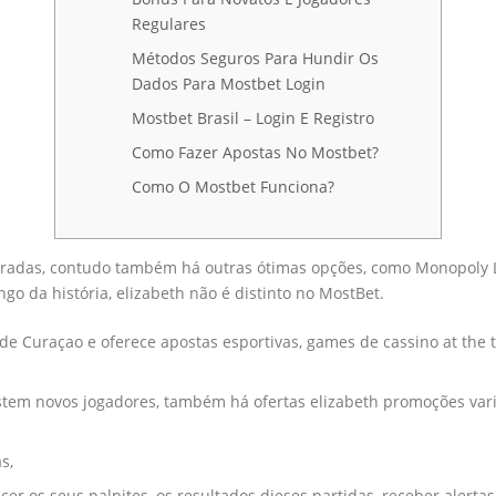
Regulares
Métodos Seguros Para Hundir Os
Dados Para Mostbet Login
Mostbet Brasil – Login E Registro
Como Fazer Apostas No Mostbet?
Como O Mostbet Funciona?
curadas, contudo também há outras ótimas opções, como Monopoly L
go da história, elizabeth não é distinto no MostBet.
de Curaçao e oferece apostas esportivas, games de cassino at the 
stem novos jogadores, também há ofertas elizabeth promoções var
s,
 os seus palpites, os resultados dieses partidas, receber alertas