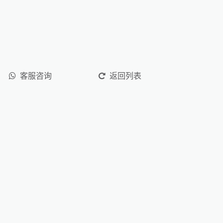
客服咨询
返回列表