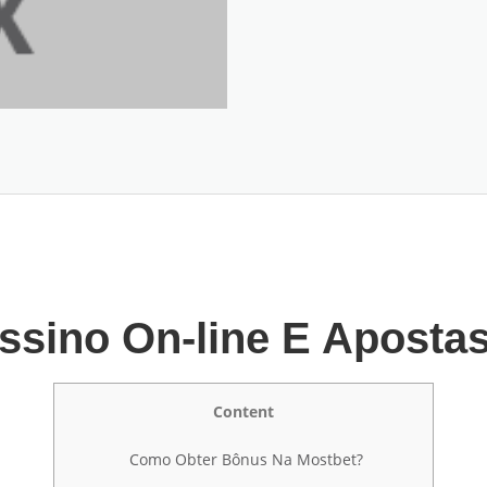
assino On-line E Apostas
Content
Como Obter Bônus Na Mostbet?