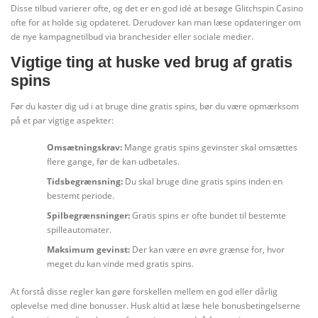
Disse tilbud varierer ofte, og det er en god idé at besøge Glitchspin Casino
ofte for at holde sig opdateret. Derudover kan man læse opdateringer om
de nye kampagnetilbud via branchesider eller sociale medier.
Vigtige ting at huske ved brug af gratis
spins
Før du kaster dig ud i at bruge dine gratis spins, bør du være opmærksom
på et par vigtige aspekter:
Omsætningskrav:
Mange gratis spins gevinster skal omsættes
flere gange, før de kan udbetales.
Tidsbegrænsning:
Du skal bruge dine gratis spins inden en
bestemt periode.
Spilbegrænsninger:
Gratis spins er ofte bundet til bestemte
spilleautomater.
Maksimum gevinst:
Der kan være en øvre grænse for, hvor
meget du kan vinde med gratis spins.
At forstå disse regler kan gøre forskellen mellem en god eller dårlig
oplevelse med dine bonusser. Husk altid at læse hele bonusbetingelserne