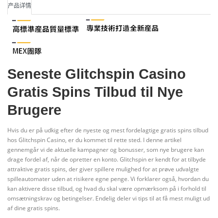
产品详情
Seneste Glitchspin Casino
Gratis Spins Tilbud til Nye
Brugere
Hvis du er på udkig efter de nyeste og mest fordelagtige gratis spins tilbud
hos Glitchspin Casino, er du kommet til rette sted. I denne artikel
gennemgår vi de aktuelle kampagner og bonusser, som nye brugere kan
drage fordel af, når de opretter en konto. Glitchspin er kendt for at tilbyde
attraktive gratis spins, der giver spillere mulighed for at prøve udvalgte
spilleautomater uden at risikere egne penge. Vi forklarer også, hvordan du
kan aktivere disse tilbud, og hvad du skal være opmærksom på i forhold til
omsætningskrav og betingelser. Endelig deler vi tips til at få mest muligt ud
af dine gratis spins.