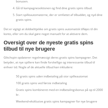
bonusen.
Gå til kampagnesektionen og find dine gratis spins tilbud.
Start spilleautomaterne, der er omfattet af tilbuddet, og nyd dine
gratis spins.
Det er vigtigt at dobbelttjekke om gratis spins automatisk tilføjes til din
konto, eller om du skal gøre noget manuelt for at aktivere dem.
Oversigt over de nyeste gratis spins
tilbud til nye brugere
Glitchspin opdaterer regelmæssigt deres gratis spins kampagner. Det
betyder, at nye spillere kan finde forskellige og interessante tilbud til
enhver tid. Nogle af de aktuelle tilbud kan inkludere:
50 gratis spins uden indbetaling på stor spilleautomat
100 gratis spins ved første indbetaling
Gratis spins kombineret med en indbetalingsbonus på op til 2000
kr.
Weekend-eksklusive gratis spins kampagner for nye brugere