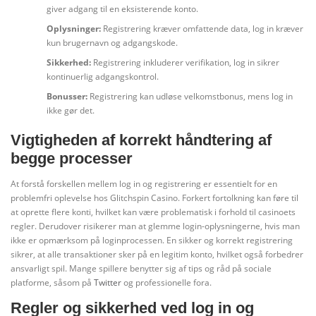
giver adgang til en eksisterende konto.
Oplysninger:
Registrering kræver omfattende data, log in kræver
kun brugernavn og adgangskode.
Sikkerhed:
Registrering inkluderer verifikation, log in sikrer
kontinuerlig adgangskontrol.
Bonusser:
Registrering kan udløse velkomstbonus, mens log in
ikke gør det.
Vigtigheden af korrekt håndtering af
begge processer
At forstå forskellen mellem log in og registrering er essentielt for en
problemfri oplevelse hos Glitchspin Casino. Forkert fortolkning kan føre til
at oprette flere konti, hvilket kan være problematisk i forhold til casinoets
regler. Derudover risikerer man at glemme login-oplysningerne, hvis man
ikke er opmærksom på loginprocessen. En sikker og korrekt registrering
sikrer, at alle transaktioner sker på en legitim konto, hvilket også forbedrer
ansvarligt spil. Mange spillere benytter sig af tips og råd på sociale
platforme, såsom på
Twitter
og professionelle fora.
Regler og sikkerhed ved log in og