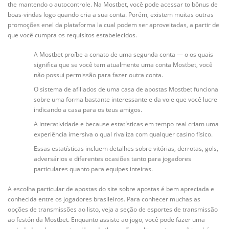
the mantendo o autocontrole. Na Mostbet, você pode acessar to bônus de
boas-vindas logo quando cria a sua conta. Porém, existem muitas outras
promoções enel da plataforma la cual podem ser aproveitadas, a partir de
que você cumpra os requisitos estabelecidos.
A Mostbet proíbe a conato de uma segunda conta — o os quais
significa que se você tem atualmente uma conta Mostbet, você
não possui permissão para fazer outra conta.
O sistema de afiliados de uma casa de apostas Mostbet funciona
sobre uma forma bastante interessante e da voie que você lucre
indicando a casa para os teus amigos.
A interatividade e because estatísticas em tempo real criam uma
experiência imersiva o qual rivaliza com qualquer casino físico.
Essas estatísticas incluem detalhes sobre vitórias, derrotas, gols,
adversários e diferentes ocasiões tanto para jogadores
particulares quanto para equipes inteiras.
A escolha particular de apostas do site sobre apostas é bem apreciada e
conhecida entre os jogadores brasileiros. Para conhecer muchas as
opções de transmissões ao listo, veja a seção de esportes de transmissão
ao festón da Mostbet. Enquanto assiste ao jogo, você pode fazer uma