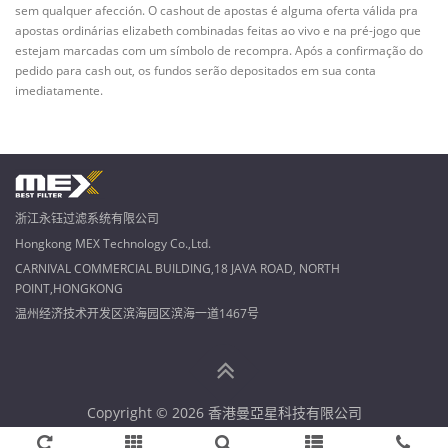
sem qualquer afección. O cashout de apostas é alguma oferta válida pra
apostas ordinárias elizabeth combinadas feitas ao vivo e na pré-jogo que
estejam marcadas com um símbolo de recompra. Após a confirmação do
pedido para cash out, os fundos serão depositados em sua conta
imediatamente.
浙江永钰过滤系统有限公司
Hongkong MEX Technology Co.,Ltd.
CARNIVAL COMMERCIAL BUILDING,18 JAVA ROAD, NORTH
POINT,HONGKONG
温州经济技术开发区滨海园区滨海一道1467号
Copyright © 2026 香港曼亞星科技有限公司