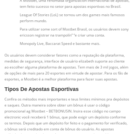
A Mostbet, uma renomada organizacion internacional de apostas,
tem feito sucesso no setor para apostas esportivas no Brasil.
League Of Stories (LoL) se tornou um dos games mais famosos
perform mundo.
Para utilizar some sort of Mostbet Brasil, os usuários devem sony
ericsson registrar na trampolín” “e criar uma conta.
Monopoly Live, Baccarat Speed e bastante mais.
Os usuários devem considerar fatores como a reputação da plataforma,
medidas de segurança, interface de usuário elizabeth suporte ao cliente
ao escolher alguma plataforma de apostas. Tem mais de 3 mil jogos, além
de opções de mais para 20 esportes em virtude de apostar. Para os fãs de
esportes, a Mostbet é a melhor plataforma para fazer suas apostas.
Tipos De Apostas Esportivas
Confira os métodos mais importantes e teus limites mínimos pra depósitos
e saques. Outra maneira sobre obter um bônus é usar o código
promocional ag Mostbet – BETBONUSIN. Insira esse código no campo
electronic você receberá 1 bônus, que pode exigir um depósito conforme
os termos. Depois que um depósito for feito e o pagamento for verificado,
o bônus será creditado em conta de bônus do usuário. As apostas