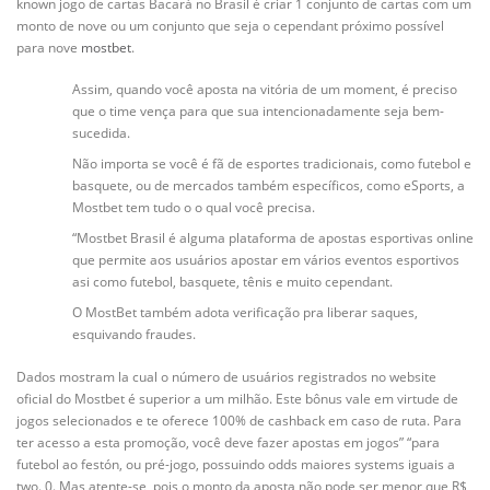
known jogo de cartas Bacará no Brasil é criar 1 conjunto de cartas com um
monto de nove ou um conjunto que seja o cependant próximo possível
para nove
mostbet
.
Assim, quando você aposta na vitória de um moment, é preciso
que o time vença para que sua intencionadamente seja bem-
sucedida.
Não importa se você é fã de esportes tradicionais, como futebol e
basquete, ou de mercados também específicos, como eSports, a
Mostbet tem tudo o o qual você precisa.
“Mostbet Brasil é alguma plataforma de apostas esportivas online
que permite aos usuários apostar em vários eventos esportivos
asi como futebol, basquete, tênis e muito cependant.
O MostBet também adota verificação pra liberar saques,
esquivando fraudes.
Dados mostram la cual o número de usuários registrados no website
oficial do Mostbet é superior a um milhão. Este bônus vale em virtude de
jogos selecionados e te oferece 100% de cashback em caso de ruta. Para
ter acesso a esta promoção, você deve fazer apostas em jogos” “para
futebol ao festón, ou pré-jogo, possuindo odds maiores systems iguais a
two. 0. Mas atente-se, pois o monto da aposta não pode ser menor que R$