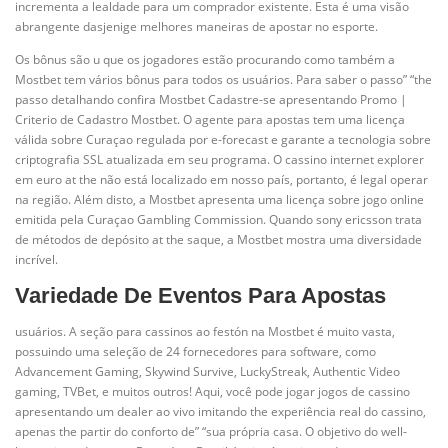
incrementa a lealdade para um comprador existente. Esta é uma visão
abrangente dasjenige melhores maneiras de apostar no esporte.
Os bônus são u que os jogadores estão procurando como também a
Mostbet tem vários bônus para todos os usuários. Para saber o passo” “the
passo detalhando confira Mostbet Cadastre-se apresentando Promo |
Criterio de Cadastro Mostbet. O agente para apostas tem uma licença
válida sobre Curaçao regulada por e-forecast e garante a tecnologia sobre
criptografia SSL atualizada em seu programa. O cassino internet explorer
em euro at the não está localizado em nosso país, portanto, é legal operar
na região. Além disto, a Mostbet apresenta uma licença sobre jogo online
emitida pela Curaçao Gambling Commission. Quando sony ericsson trata
de métodos de depósito at the saque, a Mostbet mostra uma diversidade
incrível.
Variedade De Eventos Para Apostas
usuários. A seção para cassinos ao festón na Mostbet é muito vasta,
possuindo uma seleção de 24 fornecedores para software, como
Advancement Gaming, Skywind Survive, LuckyStreak, Authentic Video
gaming, TVBet, e muitos outros! Aqui, você pode jogar jogos de cassino
apresentando um dealer ao vivo imitando the experiência real do cassino,
apenas the partir do conforto de” “sua própria casa. O objetivo do well-