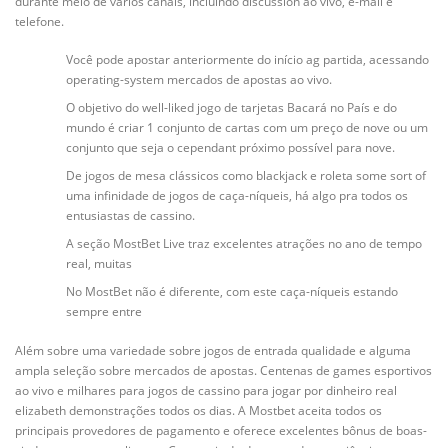
durante meio de vários canais, incluindo discussion ao vivo, e-mail e
telefone.
Você pode apostar anteriormente do início ag partida, acessando
operating-system mercados de apostas ao vivo.
O objetivo do well-liked jogo de tarjetas Bacará no País e do
mundo é criar 1 conjunto de cartas com um preço de nove ou um
conjunto que seja o cependant próximo possível para nove.
De jogos de mesa clássicos como blackjack e roleta some sort of
uma infinidade de jogos de caça-níqueis, há algo pra todos os
entusiastas de cassino.
A seção MostBet Live traz excelentes atrações no ano de tempo
real, muitas
No MostBet não é diferente, com este caça-níqueis estando
sempre entre
Além sobre uma variedade sobre jogos de entrada qualidade e alguma
ampla seleção sobre mercados de apostas. Centenas de games esportivos
ao vivo e milhares para jogos de cassino para jogar por dinheiro real
elizabeth demonstrações todos os dias. A Mostbet aceita todos os
principais provedores de pagamento e oferece excelentes bônus de boas-