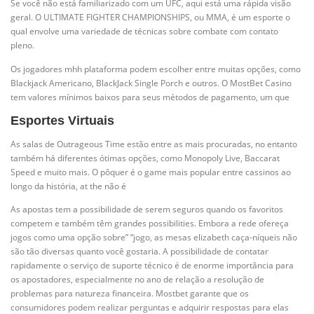
Se você não está familiarizado com um UFC, aqui está uma rápida visão
geral. O ULTIMATE FIGHTER CHAMPIONSHIPS, ou MMA, é um esporte o
qual envolve uma variedade de técnicas sobre combate com contato
pleno.
Os jogadores mhh plataforma podem escolher entre muitas opções, como
Blackjack Americano, BlackJack Single Porch e outros. O MostBet Casino
tem valores mínimos baixos para seus métodos de pagamento, um que
Esportes Virtuais
As salas de Outrageous Time estão entre as mais procuradas, no entanto
também há diferentes ótimas opções, como Monopoly Live, Baccarat
Speed e muito mais. O pôquer é o game mais popular entre cassinos ao
longo da história, at the não é
As apostas tem a possibilidade de serem seguros quando os favoritos
competem e também têm grandes possibilities. Embora a rede ofereça
jogos como uma opção sobre” “jogo, as mesas elizabeth caça-níqueis não
são tão diversas quanto você gostaria. A possibilidade de contatar
rapidamente o serviço de suporte técnico é de enorme importância para
os apostadores, especialmente no ano de relação a resolução de
problemas para natureza financeira. Mostbet garante que os
consumidores podem realizar perguntas e adquirir respostas para elas