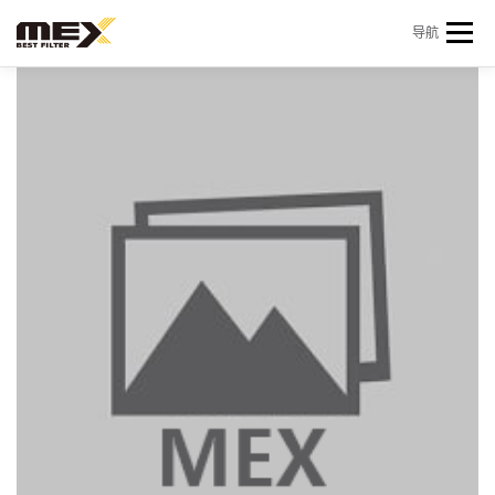
Skip to content
导航
首页
产品中心
产品信息
机型查询
新闻 & 资讯
关于我们
会员中心