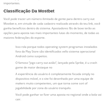
importantes.
Classificação Da Mostbet
Você pode trazer um número ilimitado de gente para dentro carry out
Mostbet e, em virtude de cada cadastro realizado através do teu link, você
ganha benefícios dentro do sistema. Apostadores fãs de boxe terão as
opções para aposta nas mais importantes lutas do momento, de todas as
maiores federações do esporte.
Isso rola porque todos operating system programas instalados
fora da Play Store são identificados vello sistema operacional
Android como suspeitos.
O famoso “jogo carry out avião”, lançado pela Spribe, é u crash
game de maior destaque no
A experiência do usuário é completamente focada simply no
dispositivo móvel, e o site foi desenhado por uma equipe de
makers muito competentes, um que torna some sort of
jogabilidade por zona do usuário tranquilo.
Você pode ganhar se fizer uma aposta no regional onde a bola vai
cair.