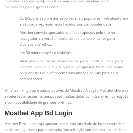
múltiplas (express bets), com 4 ou mais eventos, recebem odds
melhoradas pelo Express Booster.
Os E-Sports são um dos esportes mais populares mhh plataforma
e são cada vez mais reconhecidos por tua popularidade.
Mostbet convida apostadores a fazer apostas pelo site no
navegador, na versão mobile do site ou no aplicativo para
diversos aparelhos.
até 30 minutos após o cadastro.
Além disso, há transmissões ao vivo para 1 certo número para
eventos, o o qual é muito louvável porque não há muitas casas
para apostas que oferecem transmissões ao listo para seus
compradores.
Billie Jean King Cup e outros através da MostBet. A seção MostBet Live traz
excelentes atrações na tempo real, muitas delas com dealer em português
e com possibilidade de grandes prêmios.
Mostbet App Bd Login
Mostbet Brasil encoraja apostar como uma atividade de lazer divertida e
pede aos jogadores para aproveitarem a função com responsabilidade at